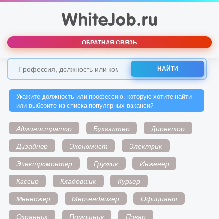
ОБРАТНАЯ СВЯЗЬ
НАЙТИ
Укажите должность или профессию, которую хотите найти
или выберите из списка популярных вакансий
Администратор
Бухгалтер
Директор
Дизайнер
Экономист
Электрик
Электромонтер
Грузчик
Инженер
Кассир
Кладовщик
Курьер
Менеджер
Мерчендайзер
Официант
Охранник
Помощник
Повар