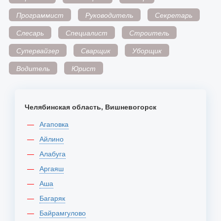
Программист
Руководитель
Секретарь
Слесарь
Специалист
Строитель
Супервайзер
Сварщик
Уборщик
Водитель
Юрист
Челябинская область, Вишневогорск
Агаповка
Айлино
Алабуга
Аргаяш
Аша
Багаряк
Байрамгулово