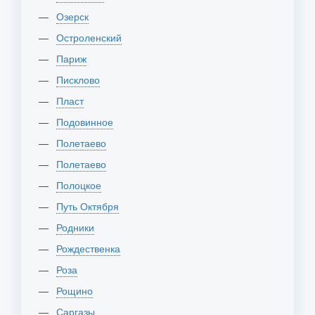
Озерск
Остроленский
Париж
Писклово
Пласт
Подовинное
Полетаево
Полетаево
Полоцкое
Путь Октября
Родники
Рождественка
Роза
Рощино
Саргазы