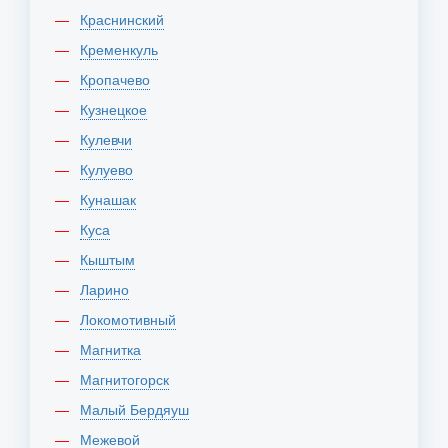
Краснинский
Кременкуль
Кропачево
Кузнецкое
Кулевчи
Кулуево
Кунашак
Куса
Кыштым
Ларино
Локомотивный
Магнитка
Магнитогорск
Малый Бердяуш
Межевой