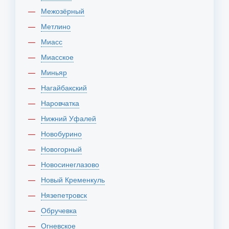
Межозёрный
Метлино
Миасс
Миасское
Миньяр
Нагайбакский
Наровчатка
Нижний Уфалей
Новобурино
Новогорный
Новосинеглазово
Новый Кременкуль
Нязепетровск
Обручевка
Огневское