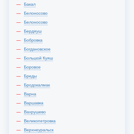
Бакал
Белоносово
Белоносово
Бердяуш
Бобровка
Богдановское
Большой Куяш
Боровое
Бреды
Бродокалмак
Варна
Варшавка
Вахрушево
Великопетровка
Верхнеуральск