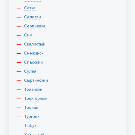
Сатка
Селезян
Серпиевка
Сим
Скалистый
Снежинск
Спасский
Сулея
Сыртинский
Травники
Трехгорный
Троицк
Тургояк
Тюбук
Увельский