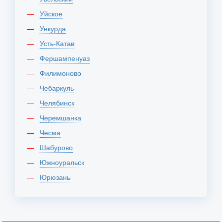
Уйское
Ункурда
Усть-Катав
Фершампенуаз
Филимоново
Чебаркуль
Челябинск
Черемшанка
Чесма
Шабурово
Южноуральск
Юрюзань