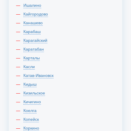
Ишалино
Кайгородово
Канашево
Карабаш
Карагайский
Каратабан
Карталы
Касли
Катав-Ивановск
Кидыш
Кизильское
Кичигино
Коелга
Копейск
Коркино