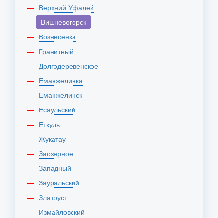
Верхний Уфалей
Вишневогорск
Вознесенка
Гранитный
Долгодеревенское
Еманжелинка
Еманжелинск
Есаульский
Еткуль
Жукатау
Заозерное
Западный
Зауральский
Златоуст
Измайловский