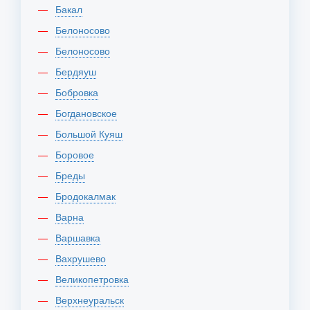
Бакал
Белоносово
Белоносово
Бердяуш
Бобровка
Богдановское
Большой Куяш
Боровое
Бреды
Бродокалмак
Варна
Варшавка
Вахрушево
Великопетровка
Верхнеуральск