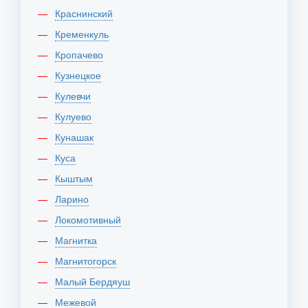
Краснинский
Кременкуль
Кропачево
Кузнецкое
Кулевчи
Кулуево
Кунашак
Куса
Кыштым
Ларино
Локомотивный
Магнитка
Магнитогорск
Малый Бердяуш
Межевой