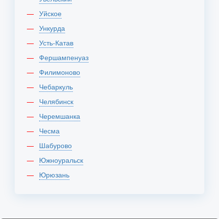
Уйское
Ункурда
Усть-Катав
Фершампенуаз
Филимоново
Чебаркуль
Челябинск
Черемшанка
Чесма
Шабурово
Южноуральск
Юрюзань