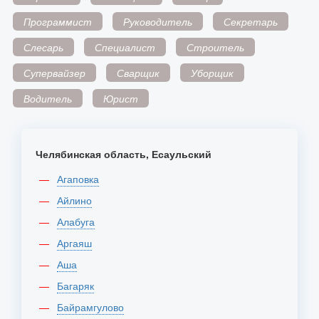
Программист
Руководитель
Секретарь
Слесарь
Специалист
Строитель
Супервайзер
Сварщик
Уборщик
Водитель
Юрист
Челябинская область, Есаульский
Агаповка
Айлино
Алабуга
Аргаяш
Аша
Багаряк
Байрамгулово