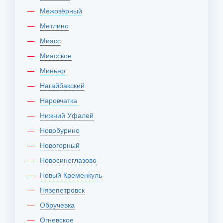
Межозёрный
Метлино
Миасс
Миасское
Миньяр
Нагайбакский
Наровчатка
Нижний Уфалей
Новобурино
Новогорный
Новосинеглазово
Новый Кременкуль
Нязепетровск
Обручевка
Огневское