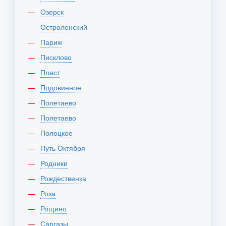
Озерск
Остроленский
Париж
Писклово
Пласт
Подовинное
Полетаево
Полетаево
Полоцкое
Путь Октября
Родники
Рождественка
Роза
Рощино
Саргазы