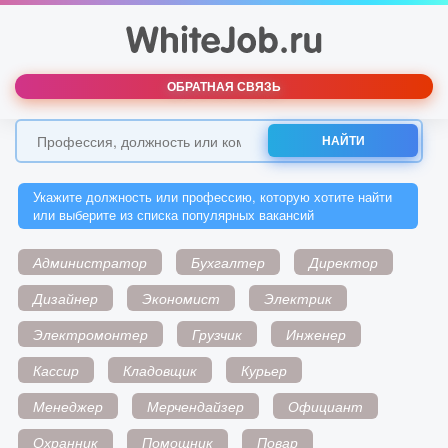
ОБРАТНАЯ СВЯЗЬ
НАЙТИ
Укажите должность или профессию, которую хотите найти
или выберите из списка популярных вакансий
Администратор
Бухгалтер
Директор
Дизайнер
Экономист
Электрик
Электромонтер
Грузчик
Инженер
Кассир
Кладовщик
Курьер
Менеджер
Мерчендайзер
Официант
Охранник
Помощник
Повар