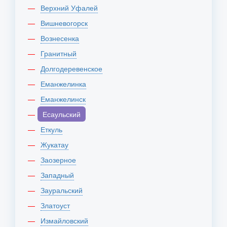
Верхний Уфалей
Вишневогорск
Вознесенка
Гранитный
Долгодеревенское
Еманжелинка
Еманжелинск
Есаульский
Еткуль
Жукатау
Заозерное
Западный
Зауральский
Златоуст
Измайловский