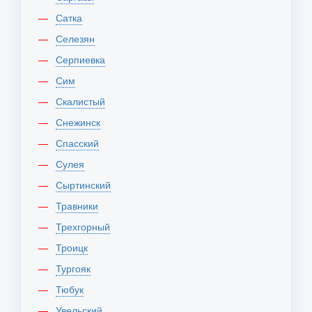
Сатка
Селезян
Серпиевка
Сим
Скалистый
Снежинск
Спасский
Сулея
Сыртинский
Травники
Трехгорный
Троицк
Тургояк
Тюбук
Увельский