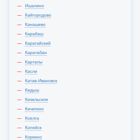
Ишалино
Кайгородово
Канашево
Карабаш
Карагайский
Каратабан
Карталы
Касли
Катав-Ивановск
Кидыш
Кизильское
Кичигино
Коелга
Копейск
Коркино