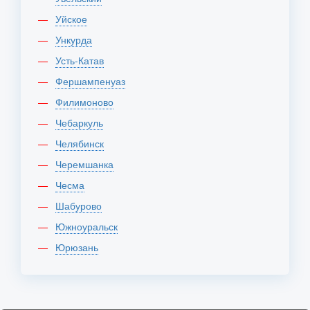
Уйское
Ункурда
Усть-Катав
Фершампенуаз
Филимоново
Чебаркуль
Челябинск
Черемшанка
Чесма
Шабурово
Южноуральск
Юрюзань