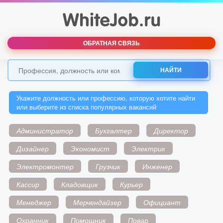
ОБРАТНАЯ СВЯЗЬ
НАЙТИ
Укажите должность или профессию, которую хотите найти
или выберите из списка популярных вакансий
Администратор
Бухгалтер
Директор
Дизайнер
Экономист
Электрик
Электромонтер
Грузчик
Инженер
Кассир
Кладовщик
Курьер
Менеджер
Мерчендайзер
Официант
Охранник
Помощник
Повар