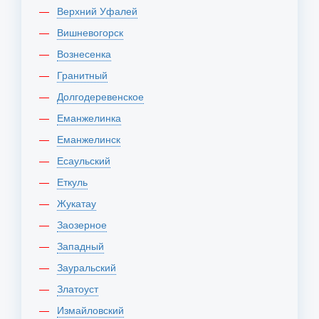
Верхний Уфалей
Вишневогорск
Вознесенка
Гранитный
Долгодеревенское
Еманжелинка
Еманжелинск
Есаульский
Еткуль
Жукатау
Заозерное
Западный
Зауральский
Златоуст
Измайловский