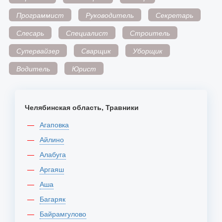
Программист
Руководитель
Секретарь
Слесарь
Специалист
Строитель
Супервайзер
Сварщик
Уборщик
Водитель
Юрист
Челябинская область, Травники
Агаповка
Айлино
Алабуга
Аргаяш
Аша
Багаряк
Байрамгулово