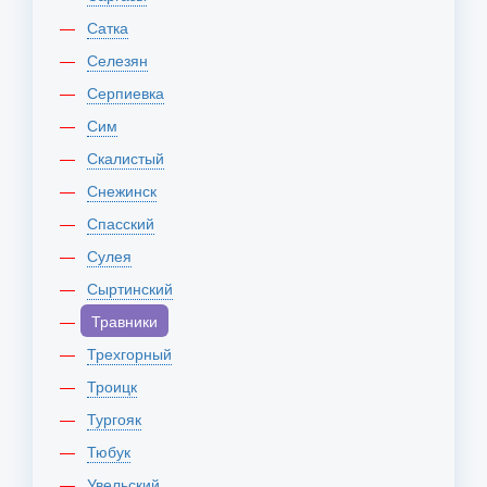
Сатка
Селезян
Серпиевка
Сим
Скалистый
Снежинск
Спасский
Сулея
Сыртинский
Травники
Трехгорный
Троицк
Тургояк
Тюбук
Увельский