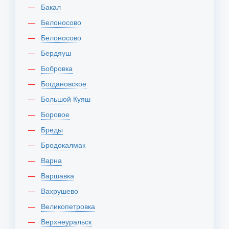
Бакал
Белоносово
Белоносово
Бердяуш
Бобровка
Богдановское
Большой Куяш
Боровое
Бреды
Бродокалмак
Варна
Варшавка
Вахрушево
Великопетровка
Верхнеуральск