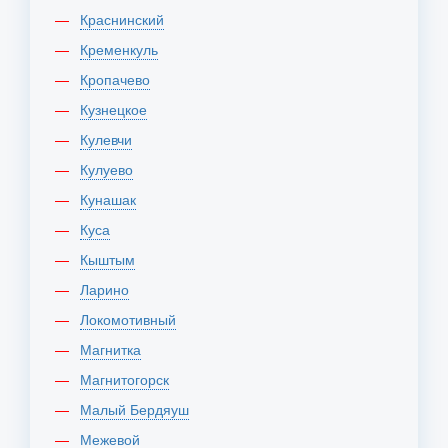
Краснинский
Кременкуль
Кропачево
Кузнецкое
Кулевчи
Кулуево
Кунашак
Куса
Кыштым
Ларино
Локомотивный
Магнитка
Магнитогорск
Малый Бердяуш
Межевой