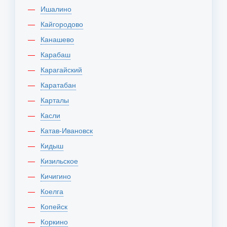
Ишалино
Кайгородово
Канашево
Карабаш
Карагайский
Каратабан
Карталы
Касли
Катав-Ивановск
Кидыш
Кизильское
Кичигино
Коелга
Копейск
Коркино