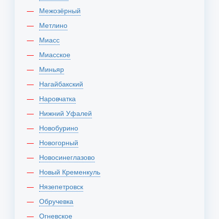
Межозёрный
Метлино
Миасс
Миасское
Миньяр
Нагайбакский
Наровчатка
Нижний Уфалей
Новобурино
Новогорный
Новосинеглазово
Новый Кременкуль
Нязепетровск
Обручевка
Огневское