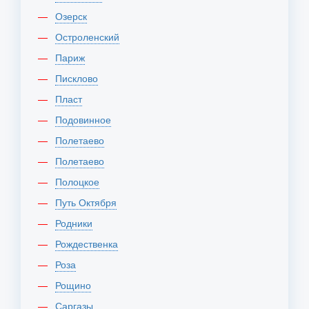
Озерск
Остроленский
Париж
Писклово
Пласт
Подовинное
Полетаево
Полетаево
Полоцкое
Путь Октября
Родники
Рождественка
Роза
Рощино
Саргазы