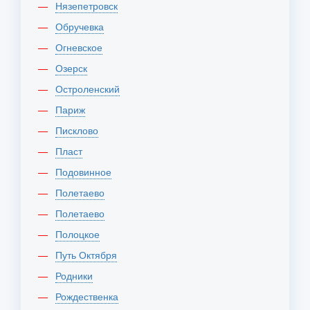
Нязепетровск
Обручевка
Огневское
Озерск
Остроленский
Париж
Писклово
Пласт
Подовинное
Полетаево
Полетаево
Полоцкое
Путь Октября
Родники
Рождественка