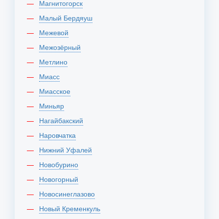
Магнитогорск
Малый Бердяуш
Межевой
Межозёрный
Метлино
Миасс
Миасское
Миньяр
Нагайбакский
Наровчатка
Нижний Уфалей
Новобурино
Новогорный
Новосинеглазово
Новый Кременкуль