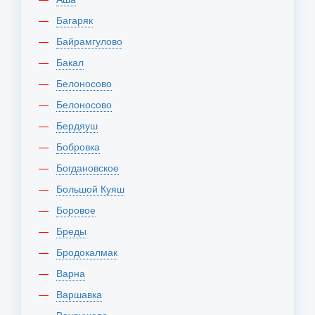
Багаряк
Байрамгулово
Бакал
Белоносово
Белоносово
Бердяуш
Бобровка
Богдановское
Большой Куяш
Боровое
Бреды
Бродокалмак
Варна
Варшавка