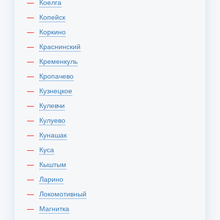
Коелга
Копейск
Коркино
Краснинский
Кременкуль
Кропачево
Кузнецкое
Кулевчи
Кулуево
Кунашак
Куса
Кыштым
Ларино
Локомотивный
Магнитка