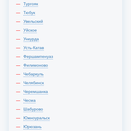
Тургояк
Тюбук
Увельский
Уйское
Ункурда
Усть-Катав
Фершампенуаз
Филимоново
Чебаркуль
Челябинск
Черемшанка
Чесма
Шабурово
Южноуральск
Юрюзань