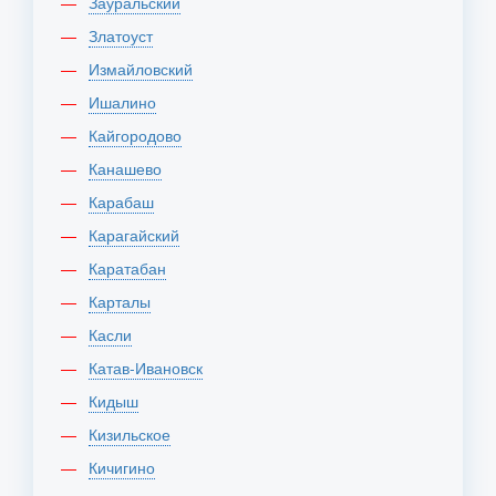
Зауральский
Златоуст
Измайловский
Ишалино
Кайгородово
Канашево
Карабаш
Карагайский
Каратабан
Карталы
Касли
Катав-Ивановск
Кидыш
Кизильское
Кичигино