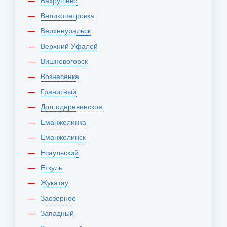
Вахрушево
Великопетровка
Верхнеуральск
Верхний Уфалей
Вишневогорск
Вознесенка
Гранитный
Долгодеревенское
Еманжелинка
Еманжелинск
Есаульский
Еткуль
Жукатау
Заозерное
Западный