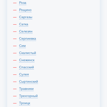
Роза
Рощино
Саргазы
Сатка
Селезян
Серпиевка
Сим
Скалистый
Снежинск
Спасский
Сулея
Сыртинский
Травники
Трехгорный
Троицк