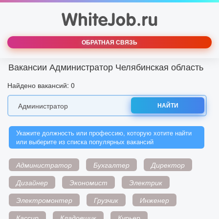
ОБРАТНАЯ СВЯЗЬ
Вакансии Администратор Челябинская область
Найдено вакансий: 0
НАЙТИ
Укажите должность или профессию, которую хотите найти
или выберите из списка популярных вакансий
Администратор
Бухгалтер
Директор
Дизайнер
Экономист
Электрик
Электромонтер
Грузчик
Инженер
Кассир
Кладовщик
Курьер