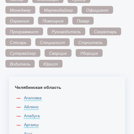
Менеджер
Мерчендайзер
Официант
Охранник
Помощник
Повар
Программист
Руководитель
Секретарь
Слесарь
Специалист
Строитель
Супервайзер
Сварщик
Уборщик
Водитель
Юрист
Челябинская область
Агаповка
Айлино
Алабуга
Аргаяш
Аша