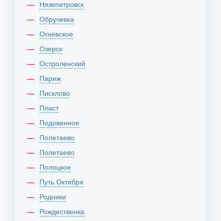
Нязепетровск
Обручевка
Огневское
Озерск
Остроленский
Париж
Писклово
Пласт
Подовинное
Полетаево
Полетаево
Полоцкое
Путь Октября
Родники
Рождественка