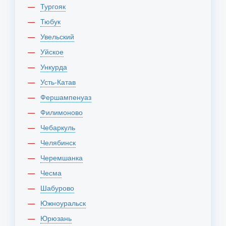
Тургояк
Тюбук
Увельский
Уйское
Ункурда
Усть-Катав
Фершампенуаз
Филимоново
Чебаркуль
Челябинск
Черемшанка
Чесма
Шабурово
Южноуральск
Юрюзань