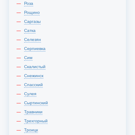
Роза
Рощино
Саргазы
Сатка
Селезян
Серпиевка
Сим
Скалистый
Снежинск
Спасский
Сулея
Сыртинский
Травники
Трехгорный
Троицк