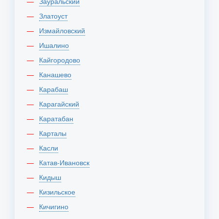
Зауральский
Златоуст
Измайловский
Ишалино
Кайгородово
Канашево
Карабаш
Карагайский
Каратабан
Карталы
Касли
Катав-Ивановск
Кидыш
Кизильское
Кичигино