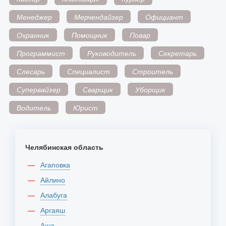
Менеджер
Мерчендайзер
Официант
Охранник
Помощник
Повар
Программист
Руководитель
Секретарь
Слесарь
Специалист
Строитель
Супервайзер
Сварщик
Уборщик
Водитель
Юрист
Челябинская область
Агаповка
Айлино
Алабуга
Аргаяш
Аша