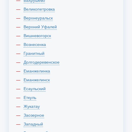
Вахрушево
Великопетровка
Верхнеуральск
Верхний Уфалей
Вишневогорск
Вознесенка
Гранитный
Долгодеревенское
Еманжелинка
Еманжелинск
Есаульский
Еткуль
Жукатау
Заозерное
Западный