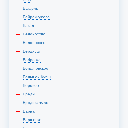
Багаряк
Байрамгулово
Бакал
Белоносово
Белоносово
Бердяуш
Бобровка
Богдановское
Большой Куяш
Боровое
Бреды
Бродокалмак
Варна
Варшавка