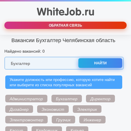
ОБРАТНАЯ СВЯЗЬ
Вакансии Бухгалтер Челябинская область
Найдено вакансий: 0
НАЙТИ
Укажите должность или профессию, которую хотите найти
или выберите из списка популярных вакансий
Администратор
Бухгалтер
Директор
Дизайнер
Экономист
Электрик
Электромонтер
Грузчик
Инженер
Кассир
Кладовщик
Курьер