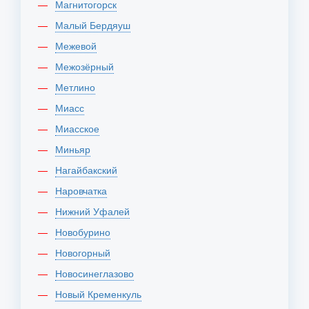
Магнитогорск
Малый Бердяуш
Межевой
Межозёрный
Метлино
Миасс
Миасское
Миньяр
Нагайбакский
Наровчатка
Нижний Уфалей
Новобурино
Новогорный
Новосинеглазово
Новый Кременкуль