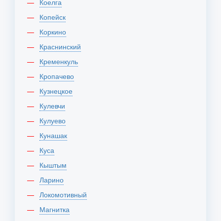
Коелга
Копейск
Коркино
Краснинский
Кременкуль
Кропачево
Кузнецкое
Кулевчи
Кулуево
Кунашак
Куса
Кыштым
Ларино
Локомотивный
Магнитка