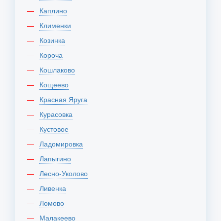
Каплино
Клименки
Козинка
Короча
Кошлаково
Кощеево
Красная Яруга
Курасовка
Кустовое
Ладомировка
Лапыгино
Лесно-Уколово
Ливенка
Ломово
Малакеево