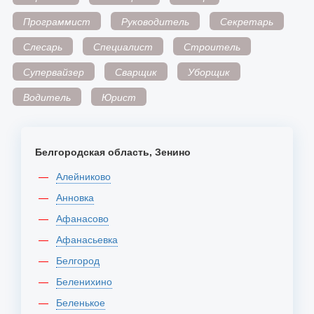
Программист
Руководитель
Секретарь
Слесарь
Специалист
Строитель
Супервайзер
Сварщик
Уборщик
Водитель
Юрист
Белгородская область, Зенино
Алейниково
Анновка
Афанасово
Афанасьевка
Белгород
Беленихино
Беленькое