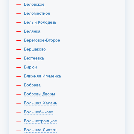
Беловское
Беломестное
Белый Колодезь
Белянка
Береговое-Второе
Бершаково
Бехтеевка
Бирюч
Ближняя Игуменка
Бобрава
Бобровы Дворы
Большая Халань
Большебыково
Большетроицкое
Большие Липяги