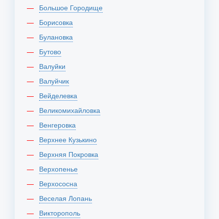
Большое Городище
Борисовка
Булановка
Бутово
Валуйки
Валуйчик
Вейделевка
Великомихайловка
Венгеровка
Верхнее Кузькино
Верхняя Покровка
Верхопенье
Верхососна
Веселая Лопань
Викторополь