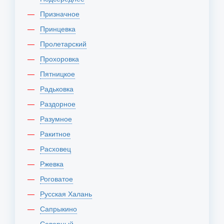
Призначное
Принцевка
Пролетарский
Прохоровка
Пятницкое
Радьковка
Раздорное
Разумное
Ракитное
Расховец
Ржевка
Роговатое
Русская Халань
Сапрыкино
Северный