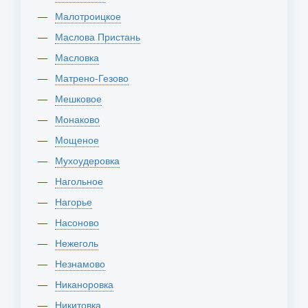
Малотроицкое
Маслова Пристань
Масловка
Матрено-Гезово
Мешковое
Монаково
Мощеное
Мухоудеровка
Нагольное
Нагорье
Насоново
Нежеголь
Незнамово
Никаноровка
Никитовка