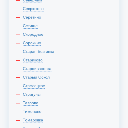
Севрюково
Серетино
Сетище
Скородное
Сорокино
Старая Безгинка
Стариково
Староивановка
Старый Оскол
Стрелецкое
Стригуны
Таврово
Тимоново
Томаровка