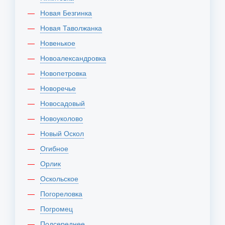
Новая Безгинка
Новая Таволжанка
Новенькое
Новоалександровка
Новопетровка
Новоречье
Новосадовый
Новоуколово
Новый Оскол
Огибное
Орлик
Оскольское
Погореловка
Погромец
Подсереднее