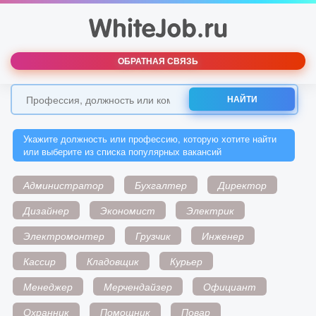
ОБРАТНАЯ СВЯЗЬ
НАЙТИ
Укажите должность или профессию, которую хотите найти
или выберите из списка популярных вакансий
Администратор
Бухгалтер
Директор
Дизайнер
Экономист
Электрик
Электромонтер
Грузчик
Инженер
Кассир
Кладовщик
Курьер
Менеджер
Мерчендайзер
Официант
Охранник
Помощник
Повар