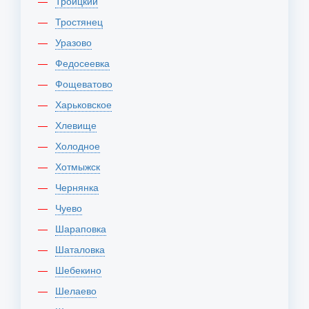
Троицкий
Тростянец
Уразово
Федосеевка
Фощеватово
Харьковское
Хлевище
Холодное
Хотмыжск
Чернянка
Чуево
Шараповка
Шаталовка
Шебекино
Шелаево