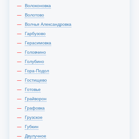
Волоконовка
Волотово
Волчья Александровка
Гарбузово
Герасимовка
Головчино
Голубино
Гора-Подол
Гостищево
Готовье
Грайворон
Графовка
Грузское
Губкин
Двулучное