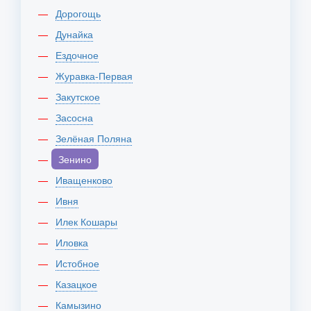
Дорогощь
Дунайка
Ездочное
Журавка-Первая
Закутское
Засосна
Зелёная Поляна
Зенино
Иващенково
Ивня
Илек Кошары
Иловка
Истобное
Казацкое
Камызино