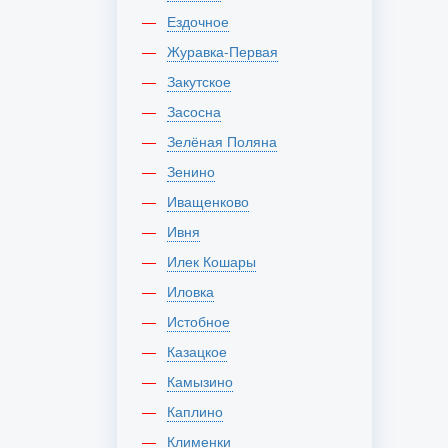
Ездочное
Журавка-Первая
Закутское
Засосна
Зелёная Поляна
Зенино
Иващенково
Ивня
Илек Кошары
Иловка
Истобное
Казацкое
Камызино
Каплино
Клименки