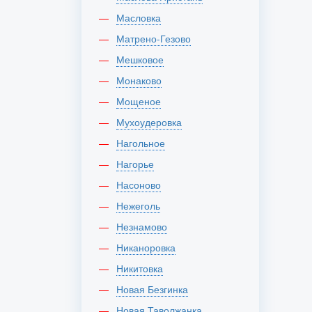
Масловка
Матрено-Гезово
Мешковое
Монаково
Мощеное
Мухоудеровка
Нагольное
Нагорье
Насоново
Нежеголь
Незнамово
Никаноровка
Никитовка
Новая Безгинка
Новая Таволжанка