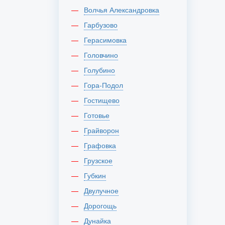
Волчья Александровка
Гарбузово
Герасимовка
Головчино
Голубино
Гора-Подол
Гостищево
Готовье
Грайворон
Графовка
Грузское
Губкин
Двулучное
Дорогощь
Дунайка