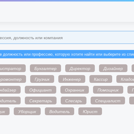
е должность или профессию, которую хотите найти или выберите из спи
нистратор
Бухгалтер
Директор
Дизайнер
тромонтер
Грузчик
Инженер
Кассир
Кладо
ндайзер
Официант
Охранник
Помощник
одитель
Секретарь
Слесарь
Специалист
ик
Уборщик
Водитель
Юрист