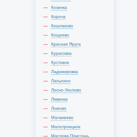
Козинка
Короча
Кошлаково
Кощеево
Красная Яруга
Курасовка
Кустовое
Ладомировка
Лапыгино
Лесно-Уколово
Ливенка
Ломово
Малакеево
Малотроицкое
Маслова Пристань