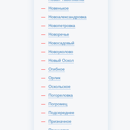
Новенькое
Новоалександровка
Новопетровка
Новоречье
Новосадовый
Новоуколово
Новый Оскол
Огибное
Орлик
Оскольское
Погореловка
Погромец
Подсереднее
Призначное
Принцевка