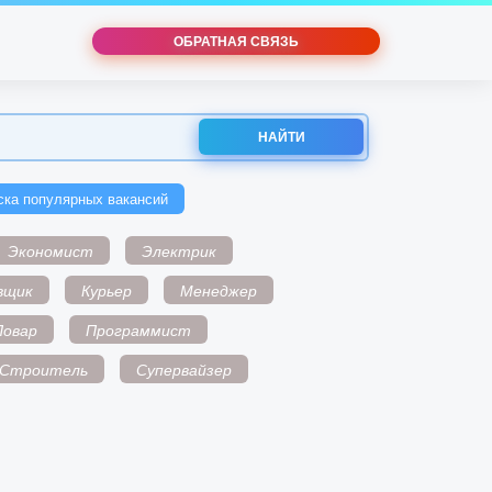
ОБРАТНАЯ СВЯЗЬ
НАЙТИ
ска популярных вакансий
Экономист
Электрик
вщик
Курьер
Менеджер
Повар
Программист
Строитель
Супервайзер