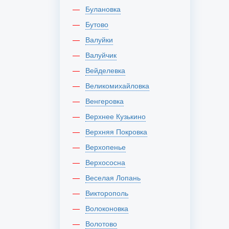
Булановка
Бутово
Валуйки
Валуйчик
Вейделевка
Великомихайловка
Венгеровка
Верхнее Кузькино
Верхняя Покровка
Верхопенье
Верхососна
Веселая Лопань
Викторополь
Волоконовка
Волотово