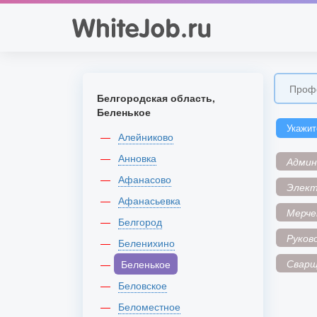
Белгородская область,
Беленькое
Укажит
Алейниково
Анновка
Адми
Афанасово
Элек
Афанасьевка
Мерче
Белгород
Руков
Беленихино
Сварщ
Беленькое
Беловское
Беломестное