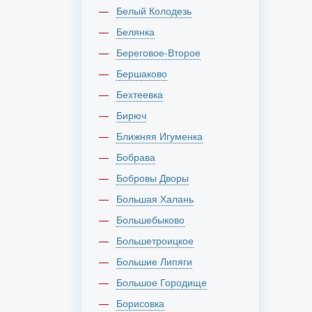
Белый Колодезь
Белянка
Береговое-Второе
Бершаково
Бехтеевка
Бирюч
Ближняя Игуменка
Бобрава
Бобровы Дворы
Большая Халань
Большебыково
Большетроицкое
Большие Липяги
Большое Городище
Борисовка