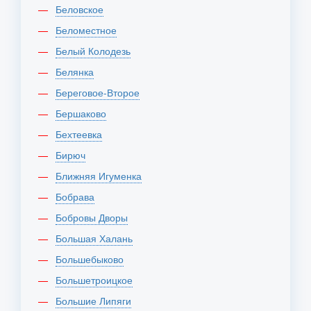
Беловское
Беломестное
Белый Колодезь
Белянка
Береговое-Второе
Бершаково
Бехтеевка
Бирюч
Ближняя Игуменка
Бобрава
Бобровы Дворы
Большая Халань
Большебыково
Большетроицкое
Большие Липяги