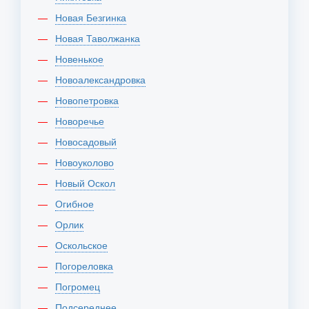
Новая Безгинка
Новая Таволжанка
Новенькое
Новоалександровка
Новопетровка
Новоречье
Новосадовый
Новоуколово
Новый Оскол
Огибное
Орлик
Оскольское
Погореловка
Погромец
Подсереднее