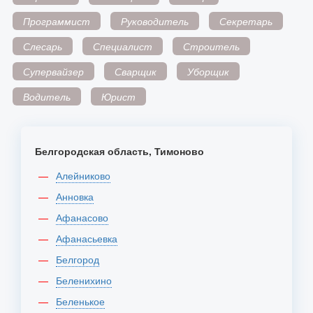
Программист
Руководитель
Секретарь
Слесарь
Специалист
Строитель
Супервайзер
Сварщик
Уборщик
Водитель
Юрист
Белгородская область, Тимоново
Алейниково
Анновка
Афанасово
Афанасьевка
Белгород
Беленихино
Беленькое