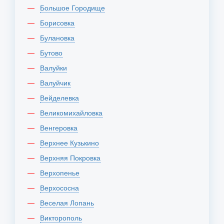
Большое Городище
Борисовка
Булановка
Бутово
Валуйки
Валуйчик
Вейделевка
Великомихайловка
Венгеровка
Верхнее Кузькино
Верхняя Покровка
Верхопенье
Верхососна
Веселая Лопань
Викторополь