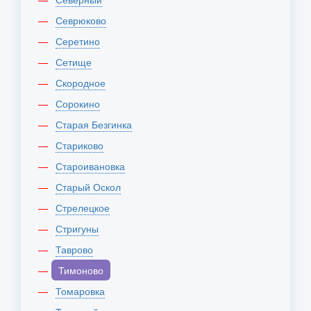
Севрюково
Серетино
Сетище
Скородное
Сорокино
Старая Безгинка
Стариково
Староивановка
Старый Оскол
Стрелецкое
Стригуны
Таврово
Тимоново
Томаровка