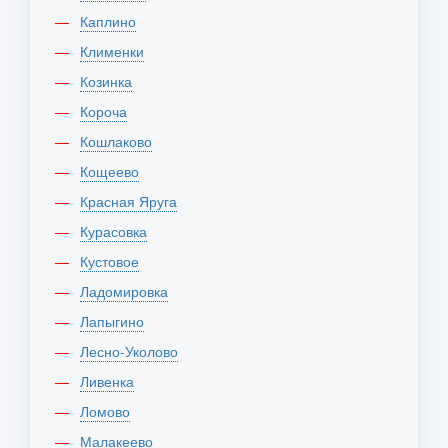
Каплино
Клименки
Козинка
Короча
Кошлаково
Кощеево
Красная Яруга
Курасовка
Кустовое
Ладомировка
Лапыгино
Лесно-Уколово
Ливенка
Ломово
Малакеево