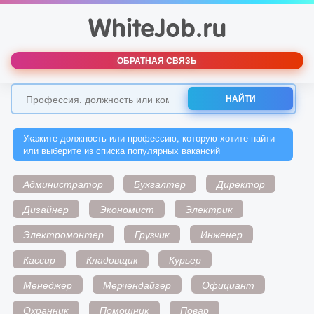
ОБРАТНАЯ СВЯЗЬ
НАЙТИ
Укажите должность или профессию, которую хотите найти
или выберите из списка популярных вакансий
Администратор
Бухгалтер
Директор
Дизайнер
Экономист
Электрик
Электромонтер
Грузчик
Инженер
Кассир
Кладовщик
Курьер
Менеджер
Мерчендайзер
Официант
Охранник
Помощник
Повар