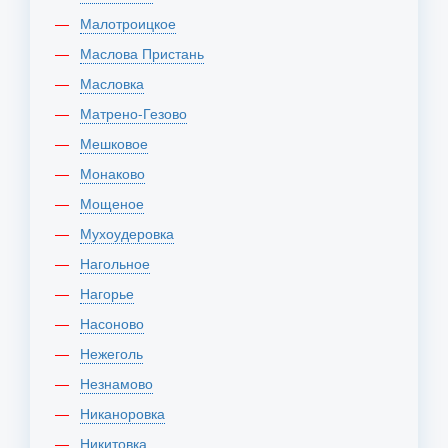
Малотроицкое
Маслова Пристань
Масловка
Матрено-Гезово
Мешковое
Монаково
Мощеное
Мухоудеровка
Нагольное
Нагорье
Насоново
Нежеголь
Незнамово
Никаноровка
Никитовка