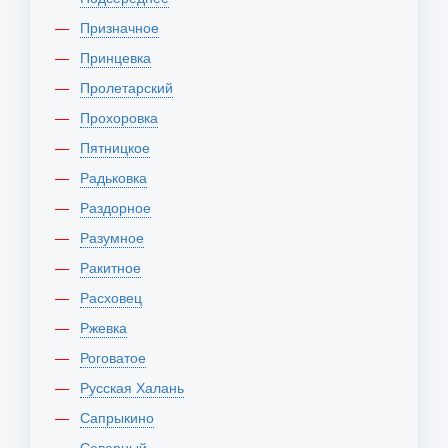
Призначное
Принцевка
Пролетарский
Прохоровка
Пятницкое
Радьковка
Раздорное
Разумное
Ракитное
Расховец
Ржевка
Роговатое
Русская Халань
Сапрыкино
Северный