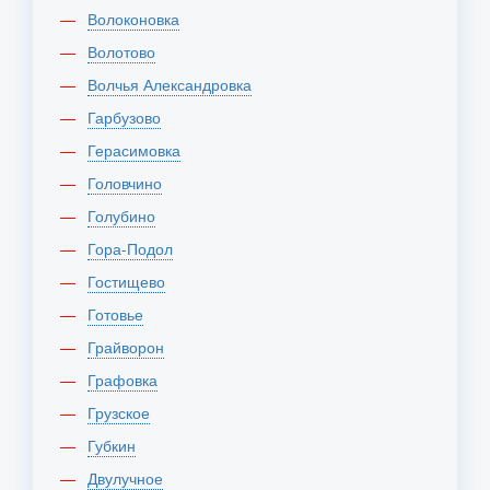
Волоконовка
Волотово
Волчья Александровка
Гарбузово
Герасимовка
Головчино
Голубино
Гора-Подол
Гостищево
Готовье
Грайворон
Графовка
Грузское
Губкин
Двулучное