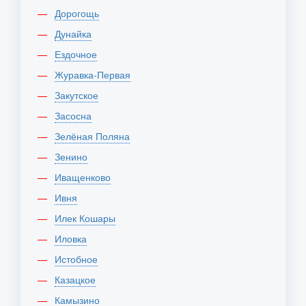
Дорогощь
Дунайка
Ездочное
Журавка-Первая
Закутское
Засосна
Зелёная Поляна
Зенино
Иващенково
Ивня
Илек Кошары
Иловка
Истобное
Казацкое
Камызино