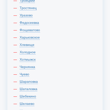
Троицкий
Тростянец
Уразово
Федосеевка
Фощеватово
Харьковское
Хлевище
Холодное
Хотмыжск
Чернянка
Чуево
Шараповка
Шаталовка
Шебекино
Шелаево