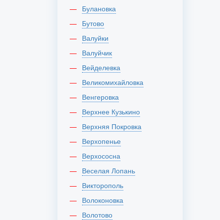
Булановка
Бутово
Валуйки
Валуйчик
Вейделевка
Великомихайловка
Венгеровка
Верхнее Кузькино
Верхняя Покровка
Верхопенье
Верхососна
Веселая Лопань
Викторополь
Волоконовка
Волотово