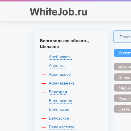
Белгородская область,
Шелаево
Укажит
Алейниково
Анновка
Адми
Афанасово
Элек
Афанасьевка
Мерче
Белгород
Руков
Беленихино
Сварщ
Беленькое
Беловское
Беломестное