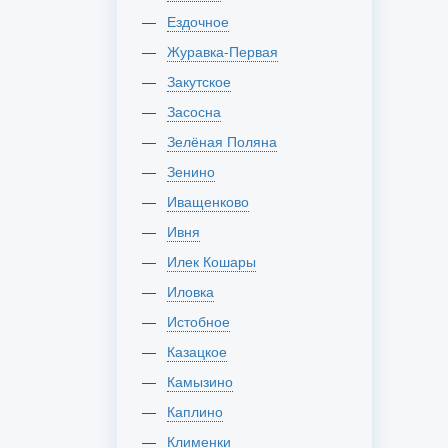
Ездочное
Журавка-Первая
Закутское
Засосна
Зелёная Поляна
Зенино
Иващенково
Ивня
Илек Кошары
Иловка
Истобное
Казацкое
Камызино
Каплино
Клименки