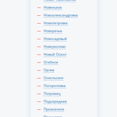
Новенькое
Новоалександровка
Новопетровка
Новоречье
Новосадовый
Новоуколово
Новый Оскол
Огибное
Орлик
Оскольское
Погореловка
Погромец
Подсереднее
Призначное
Принцевка