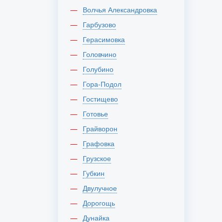
Волчья Александровка
Гарбузово
Герасимовка
Головчино
Голубино
Гора-Подол
Гостищево
Готовье
Грайворон
Графовка
Грузское
Губкин
Двулучное
Дорогощь
Дунайка