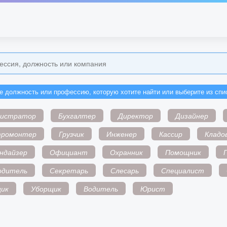
е должность или профессию, которую хотите найти или выберите из спи
нистратор
Бухгалтер
Директор
Дизайнер
тромонтер
Грузчик
Инженер
Кассир
Кладо
ндайзер
Официант
Охранник
Помощник
одитель
Секретарь
Слесарь
Специалист
ик
Уборщик
Водитель
Юрист