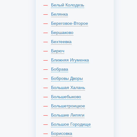
Белый Колодезь
Белянка
Береговое-Второе
Бершаково
Бехтеевка
Бирюч
Ближняя Игуменка
Бобрава
Бобровы Дворы
Большая Халань
Большебыково
Большетроицкое
Большие Липяги
Большое Городище
Борисовка