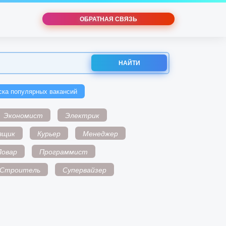
ОБРАТНАЯ СВЯЗЬ
НАЙТИ
ска популярных вакансий
Экономист
Электрик
вщик
Курьер
Менеджер
Повар
Программист
Строитель
Супервайзер