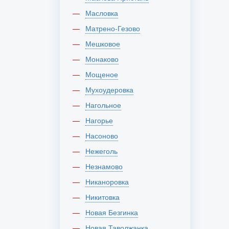
Масловка
Матрено-Гезово
Мешковое
Монаково
Мощеное
Мухоудеровка
Нагольное
Нагорье
Насоново
Нежеголь
Незнамово
Никаноровка
Никитовка
Новая Безгинка
Новая Таволжанка