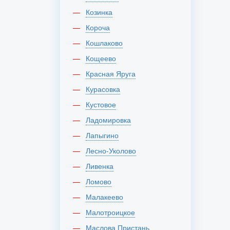
Козинка
Короча
Кошлаково
Кощеево
Красная Яруга
Курасовка
Кустовое
Ладомировка
Лапыгино
Лесно-Уколово
Ливенка
Ломово
Малакеево
Малотроицкое
Маслова Пристань