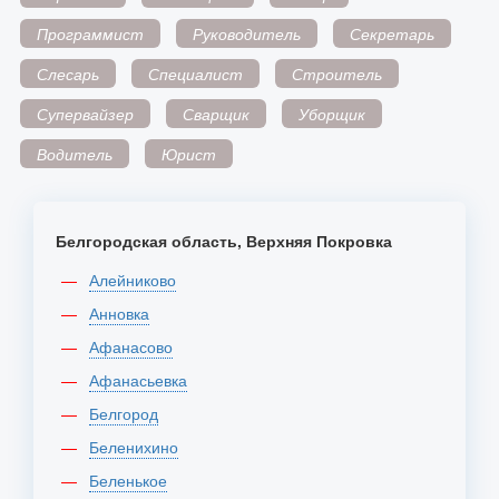
Программист
Руководитель
Секретарь
Слесарь
Специалист
Строитель
Супервайзер
Сварщик
Уборщик
Водитель
Юрист
Белгородская область, Верхняя Покровка
Алейниково
Анновка
Афанасово
Афанасьевка
Белгород
Беленихино
Беленькое