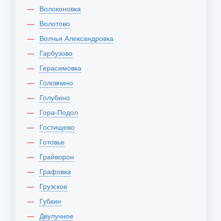
Волоконовка
Волотово
Волчья Александровка
Гарбузово
Герасимовка
Головчино
Голубино
Гора-Подол
Гостищево
Готовье
Грайворон
Графовка
Грузское
Губкин
Двулучное