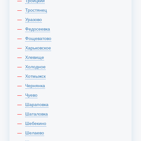
Троицкий
Тростянец
Уразово
Федосеевка
Фощеватово
Харьковское
Хлевище
Холодное
Хотмыжск
Чернянка
Чуево
Шараповка
Шаталовка
Шебекино
Шелаево