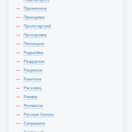
Призначное
Принцевка
Пролетарский
Прохоровка
Пятницкое
Радьковка
Раздорное
Разумное
Ракитное
Расховец
Ржевка
Роговатое
Русская Халань
Сапрыкино
Северный