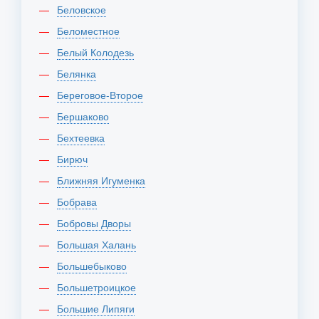
Беловское
Беломестное
Белый Колодезь
Белянка
Береговое-Второе
Бершаково
Бехтеевка
Бирюч
Ближняя Игуменка
Бобрава
Бобровы Дворы
Большая Халань
Большебыково
Большетроицкое
Большие Липяги