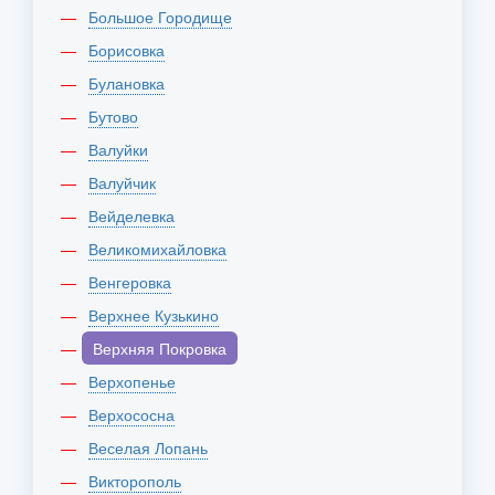
Большое Городище
Борисовка
Булановка
Бутово
Валуйки
Валуйчик
Вейделевка
Великомихайловка
Венгеровка
Верхнее Кузькино
Верхняя Покровка
Верхопенье
Верхососна
Веселая Лопань
Викторополь