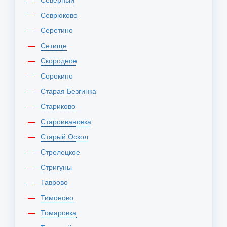
Севрюково
Серетино
Сетище
Скородное
Сорокино
Старая Безгинка
Стариково
Староивановка
Старый Оскол
Стрелецкое
Стригуны
Таврово
Тимоново
Томаровка