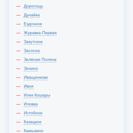
Дорогощь
Дунайка
Ездочное
Журавка-Первая
Закутское
Засосна
Зелёная Поляна
Зенино
Иващенково
Ивня
Илек Кошары
Иловка
Истобное
Казацкое
Камызино