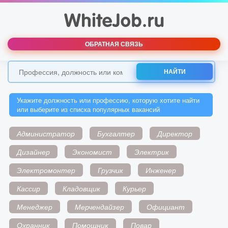
ОБРАТНАЯ СВЯЗЬ
НАЙТИ
Укажите должность или профессию, которую хотите найти
или выберите из списка популярных вакансий
Администратор
Бухгалтер
Директор
Дизайнер
Экономист
Электрик
Электромонтер
Грузчик
Инженер
Кассир
Кладовщик
Курьер
Менеджер
Мерчендайзер
Официант
Охранник
Помощник
Повар