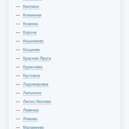
Каплино
Клименки
Козинка
Короча
Кошлаково
Кощеево
Красная Яруга
Курасовка
Кустовое
Ладомировка
Лапыгино
Лесно-Уколово
Ливенка
Ломово
Малакеево