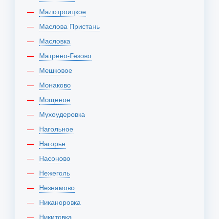
Малотроицкое
Маслова Пристань
Масловка
Матрено-Гезово
Мешковое
Монаково
Мощеное
Мухоудеровка
Нагольное
Нагорье
Насоново
Нежеголь
Незнамово
Никаноровка
Никитовка