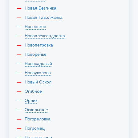
Новая Безгинка
Новая Таволжанка
Новенькое
Новоалександровка
Новопетровка
Новоречье
Новосадовый
Новоуколово
Новый Оскол
Огибное
Орлик
Оскольское
Погореловка
Погромец
Подсереднее