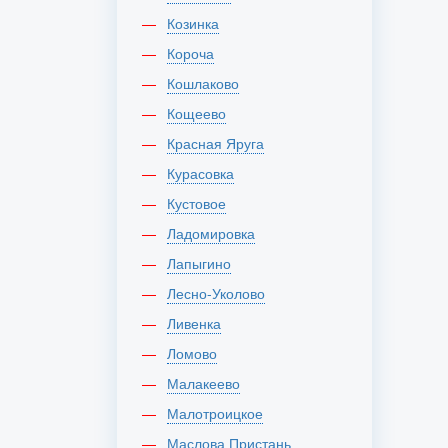
Козинка
Короча
Кошлаково
Кощеево
Красная Яруга
Курасовка
Кустовое
Ладомировка
Лапыгино
Лесно-Уколово
Ливенка
Ломово
Малакеево
Малотроицкое
Маслова Пристань