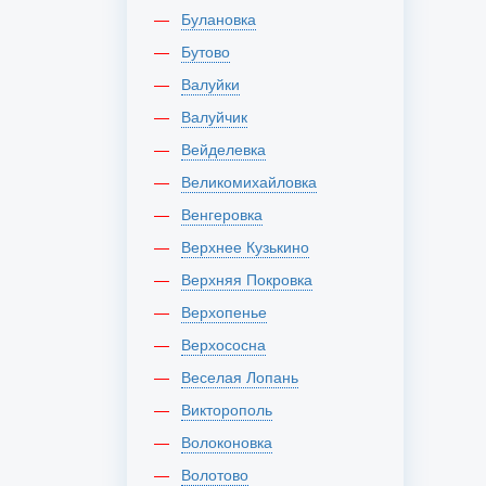
Булановка
Бутово
Валуйки
Валуйчик
Вейделевка
Великомихайловка
Венгеровка
Верхнее Кузькино
Верхняя Покровка
Верхопенье
Верхососна
Веселая Лопань
Викторополь
Волоконовка
Волотово