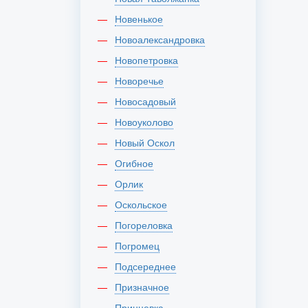
Новенькое
Новоалександровка
Новопетровка
Новоречье
Новосадовый
Новоуколово
Новый Оскол
Огибное
Орлик
Оскольское
Погореловка
Погромец
Подсереднее
Призначное
Принцевка