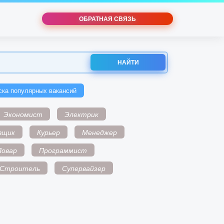
ОБРАТНАЯ СВЯЗЬ
НАЙТИ
ска популярных вакансий
Экономист
Электрик
вщик
Курьер
Менеджер
Повар
Программист
Строитель
Супервайзер