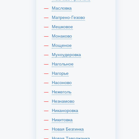
Масловка
Матрено-Гезово
Мешковое
Монаково
Мощеное
Мухоудеровка
Нагольное
Нагорье
Насоново
Нежеголь
Незнамово
Никаноровка
Никитовка
Новая Безгинка
Новая Таволжанка