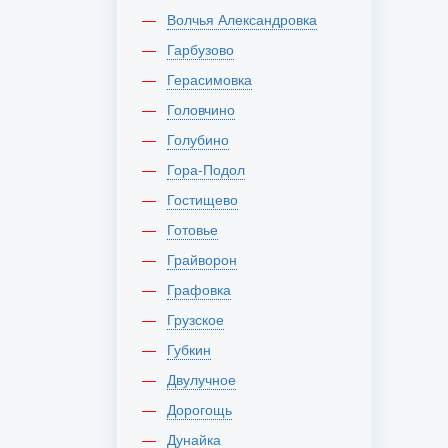
Волчья Александровка
Гарбузово
Герасимовка
Головчино
Голубино
Гора-Подол
Гостищево
Готовье
Грайворон
Графовка
Грузское
Губкин
Двулучное
Дорогощь
Дунайка