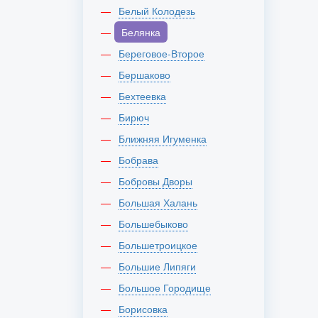
Белый Колодезь
Белянка
Береговое-Второе
Бершаково
Бехтеевка
Бирюч
Ближняя Игуменка
Бобрава
Бобровы Дворы
Большая Халань
Большебыково
Большетроицкое
Большие Липяги
Большое Городище
Борисовка