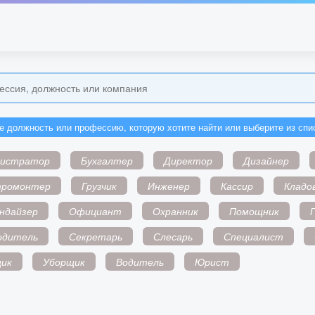
е должность или профессию, которую хотите найти или выберите из спи
нистратор
Бухгалтер
Директор
Дизайнер
тромонтер
Грузчик
Инженер
Кассир
Кладо
ндайзер
Официант
Охранник
Помощник
одитель
Секретарь
Слесарь
Специалист
ик
Уборщик
Водитель
Юрист