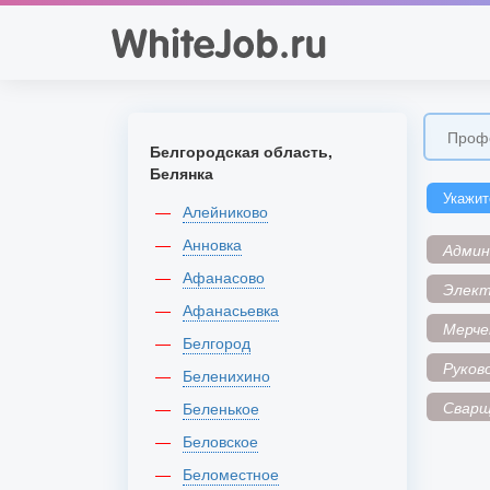
Белгородская область,
Белянка
Укажит
Алейниково
Анновка
Адми
Афанасово
Элек
Афанасьевка
Мерче
Белгород
Руков
Беленихино
Сварщ
Беленькое
Беловское
Беломестное