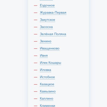
Ездочное
Журавка-Первая
Закутское
Засосна
Зелёная Поляна
Зенино
Иващенково
Ивня
Илек Кошары
Иловка
Истобное
Казацкое
Камызино
Каплино
Клименки