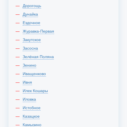
Дорогощь
Дунайка
Ездочное
Журавка-Первая
Закутское
Засосна
Зелёная Поляна
Зенино
Иващенково
Ивня
Илек Кошары
Иловка
Истобное
Казацкое
Камызино