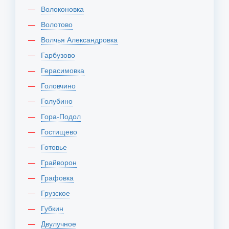
Волоконовка
Волотово
Волчья Александровка
Гарбузово
Герасимовка
Головчино
Голубино
Гора-Подол
Гостищево
Готовье
Грайворон
Графовка
Грузское
Губкин
Двулучное