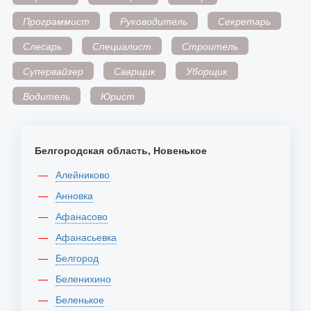
Программист
Руководитель
Секретарь
Слесарь
Специалист
Строитель
Супервайзер
Сварщик
Уборщик
Водитель
Юрист
Белгородская область, Новенькое
Алейниково
Анновка
Афанасово
Афанасьевка
Белгород
Беленихино
Беленькое