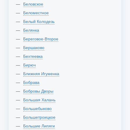
Беловское
Беломестное
Белый Колодезь
Белянка
Береговое-Второе
Бершаково
Бехтеевка
Бирюч
Ближняя Игуменка
Бобрава
Бобровы Дворы
Большая Халань
Большебыково
Большетроицкое
Большие Липяги