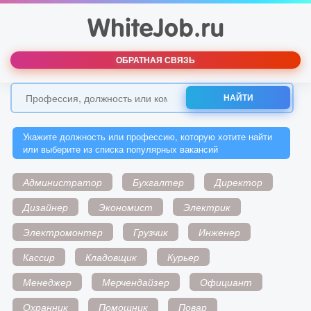
ОБРАТНАЯ СВЯЗЬ
НАЙТИ
Укажите должность или профессию, которую хотите найти
или выберите из списка популярных вакансий
Администратор
Бухгалтер
Директор
Дизайнер
Экономист
Электрик
Электромонтер
Грузчик
Инженер
Кассир
Кладовщик
Курьер
Менеджер
Мерчендайзер
Официант
Охранник
Помощник
Повар