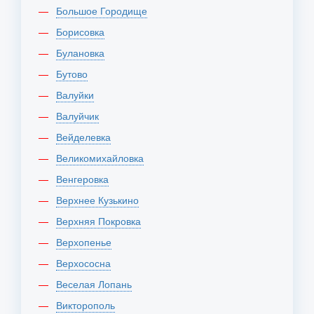
Большое Городище
Борисовка
Булановка
Бутово
Валуйки
Валуйчик
Вейделевка
Великомихайловка
Венгеровка
Верхнее Кузькино
Верхняя Покровка
Верхопенье
Верхососна
Веселая Лопань
Викторополь