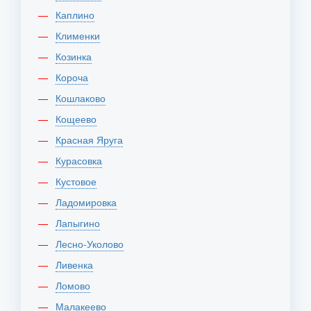
Каплино
Клименки
Козинка
Короча
Кошлаково
Кощеево
Красная Яруга
Курасовка
Кустовое
Ладомировка
Лапыгино
Лесно-Уколово
Ливенка
Ломово
Малакеево