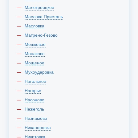
Малотроицкое
Маслова Пристань
Масловка
Матрено-Гезово
Мешковое
Монаково
Мощеное
Мухоудеровка
Нагольное
Нагорье
Насоново
Нежеголь
Незнамово
Никаноровка
Никитовка