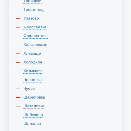
Троицкий
Тростянец
Уразово
Федосеевка
Фощеватово
Харьковское
Хлевище
Холодное
Хотмыжск
Чернянка
Чуево
Шараповка
Шаталовка
Шебекино
Шелаево