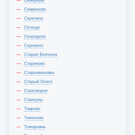
Севрюково
Серетино
Сетище
Скородное
Сорокино
Старая Безгинка
Стариково
Староивановка
Старый Оскол
Стрелецкое
Стригуны
Таврово
Тимоново
Томаровка