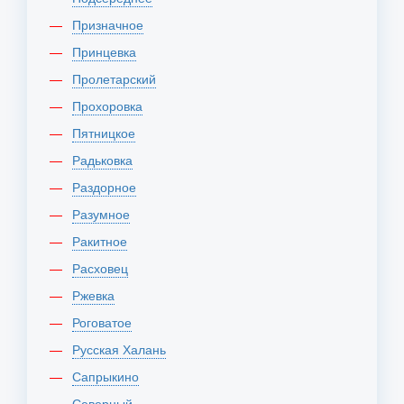
Призначное
Принцевка
Пролетарский
Прохоровка
Пятницкое
Радьковка
Раздорное
Разумное
Ракитное
Расховец
Ржевка
Роговатое
Русская Халань
Сапрыкино
Северный