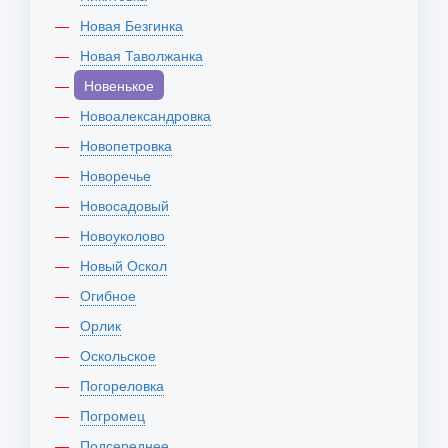
Новая Безгинка
Новая Таволжанка
Новенькое
Новоалександровка
Новопетровка
Новоречье
Новосадовый
Новоуколово
Новый Оскол
Огибное
Орлик
Оскольское
Погореловка
Погромец
Подсереднее