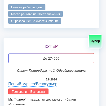
полный рабочий день
место работы: не имеет значения
образование: не имеет значения
КУПЕР
до 274000
Санкт-Петербург, наб. Обводного канала
5.8.2026
Пеший курьер/Велокурьер
Требования: Без опыта
Mы "Купeр" – нaдежнaя доставка с гибкими
уcловиями.