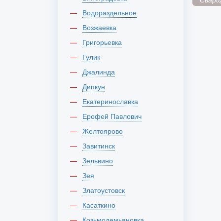
Водораздельное
Возжаевка
Григорьевка
Гулик
Джалинда
Дипкун
Екатеринославка
Ерофей Павлович
Желтоярово
Завитинск
Зельвино
Зея
Златоустовск
Касаткино
Козьмодемьяновка