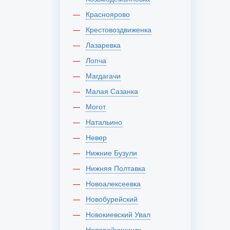
Красноярово
Крестовоздвиженка
Лазаревка
Лопча
Магдагачи
Малая Сазанка
Могот
Натальино
Невер
Нижние Бузули
Нижняя Полтавка
Новоалексеевка
Новобурейский
Новокиевский Увал
Новорайчихинск