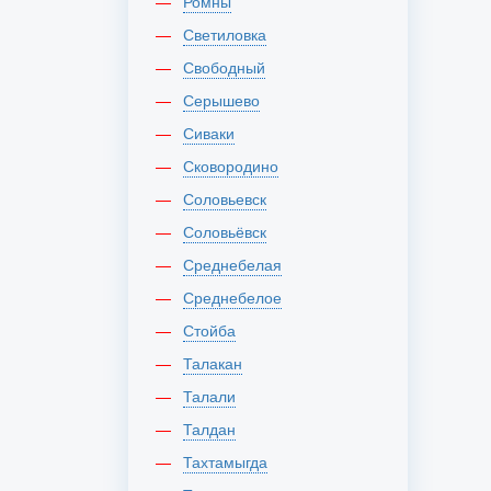
Ромны
Светиловка
Свободный
Серышево
Сиваки
Сковородино
Соловьевск
Соловьёвск
Среднебелая
Среднебелое
Стойба
Талакан
Талали
Талдан
Тахтамыгда