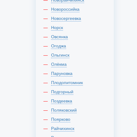
Новороссийка
Новосергеевка
Норск
Овсянка
Огоджа
Ольгинск
Олёкма
Паруновка
Плодопитомник
Подгорный
Поздеевка
Поляковский
Поярково
Райчихинск