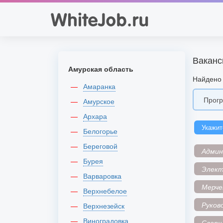
Ваканс
Амурская область
Найдено 
Амаранка
Амурское
Архара
Укажит
Белогорье
Береговой
Адми
Бурея
Элек
Варваровка
Мерче
Верхнебелое
Руков
Верхнезейск
Виноградовка
Сварщ