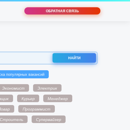
ОБРАТНАЯ СВЯЗЬ
НАЙТИ
ска популярных вакансий
Экономист
Электрик
вщик
Курьер
Менеджер
Повар
Программист
Строитель
Супервайзер