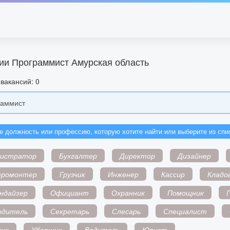
ии Программист Амурская область
вакансий: 0
е должность или профессию, которую хотите найти или выберите из спи
нистратор
Бухгалтер
Директор
Дизайнер
тромонтер
Грузчик
Инженер
Кассир
Кладо
ндайзер
Официант
Охранник
Помощник
одитель
Секретарь
Слесарь
Специалист
ик
Уборщик
Водитель
Юрист