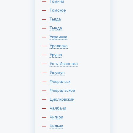
Томичи
Томское
Тыгда
Тында
Украинка
Ураловка
Уруша
Усть-Ивановка
Ушумун
Февральск
Февральское
Циолковский
Чалбачи
Чигири
Чильчи