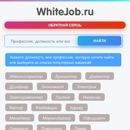
ОБРАТНАЯ СВЯЗЬ
НАЙТИ
Укажите должность или профессию, которую хотите найти
или выберите из списка популярных вакансий
Администратор
Бухгалтер
Директор
Дизайнер
Экономист
Электрик
Электромонтер
Грузчик
Инженер
Кассир
Кладовщик
Курьер
Менеджер
Мерчендайзер
Официант
Охранник
Помощник
Повар