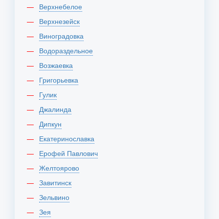
Верхнебелое
Верхнезейск
Виноградовка
Водораздельное
Возжаевка
Григорьевка
Гулик
Джалинда
Дипкун
Екатеринославка
Ерофей Павлович
Желтоярово
Завитинск
Зельвино
Зея