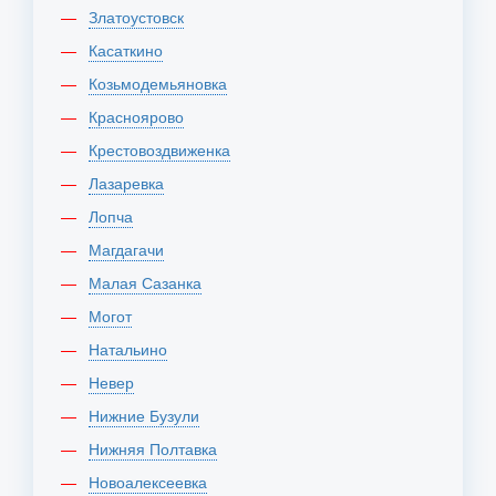
Златоустовск
Касаткино
Козьмодемьяновка
Красноярово
Крестовоздвиженка
Лазаревка
Лопча
Магдагачи
Малая Сазанка
Могот
Натальино
Невер
Нижние Бузули
Нижняя Полтавка
Новоалексеевка