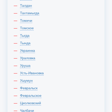
Талдан
Тахтамыгда
Томичи
Томское
Тыгда
Тында
Украинка
Ураловка
Уруша
Усть-Ивановка
Ушумун
Февральск
Февральское
Циолковский
Чалбачи