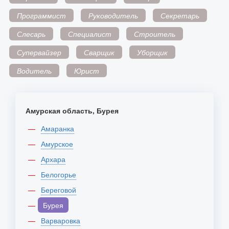
Программист
Руководитель
Секретарь
Слесарь
Специалист
Строитель
Супервайзер
Сварщик
Уборщик
Водитель
Юрист
Амурская область, Бурея
Амаранка
Амурское
Архара
Белогорье
Береговой
Бурея
Варваровка