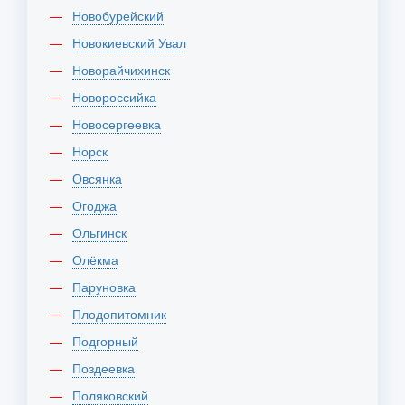
Новобурейский
Новокиевский Увал
Новорайчихинск
Новороссийка
Новосергеевка
Норск
Овсянка
Огоджа
Ольгинск
Олёкма
Паруновка
Плодопитомник
Подгорный
Поздеевка
Поляковский