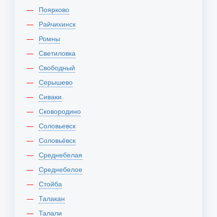
Поярково
Райчихинск
Ромны
Светиловка
Свободный
Серышево
Сиваки
Сковородино
Соловьевск
Соловьёвск
Среднебелая
Среднебелое
Стойба
Талакан
Талали