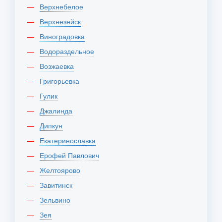
Верхнебелое
Верхнезейск
Виноградовка
Водораздельное
Возжаевка
Григорьевка
Гулик
Джалинда
Дипкун
Екатеринославка
Ерофей Павлович
Желтоярово
Завитинск
Зельвино
Зея