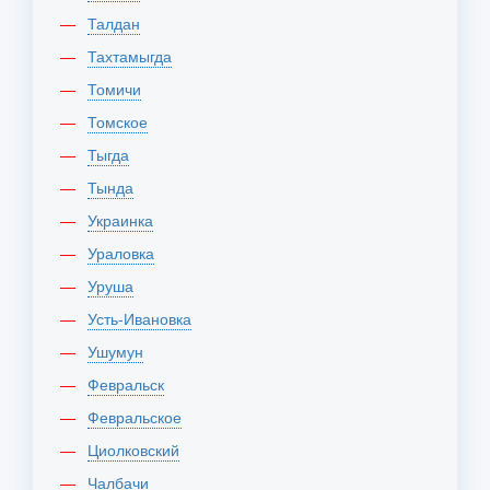
Талдан
Тахтамыгда
Томичи
Томское
Тыгда
Тында
Украинка
Ураловка
Уруша
Усть-Ивановка
Ушумун
Февральск
Февральское
Циолковский
Чалбачи