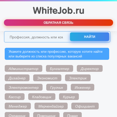
ОБРАТНАЯ СВЯЗЬ
НАЙТИ
Укажите должность или профессию, которую хотите найти
или выберите из списка популярных вакансий
Администратор
Бухгалтер
Директор
Дизайнер
Экономист
Электрик
Электромонтер
Грузчик
Инженер
Кассир
Кладовщик
Курьер
Менеджер
Мерчендайзер
Официант
Охранник
Помощник
Повар