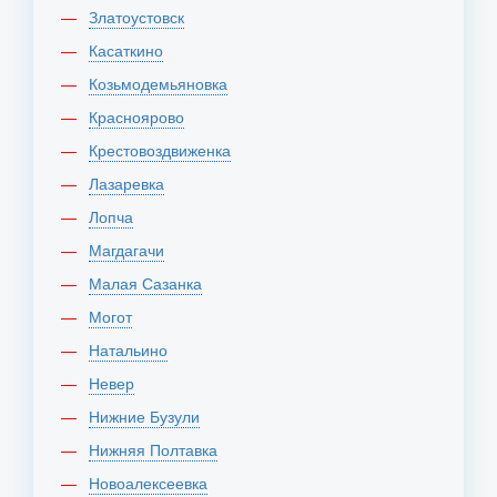
Златоустовск
Касаткино
Козьмодемьяновка
Красноярово
Крестовоздвиженка
Лазаревка
Лопча
Магдагачи
Малая Сазанка
Могот
Натальино
Невер
Нижние Бузули
Нижняя Полтавка
Новоалексеевка