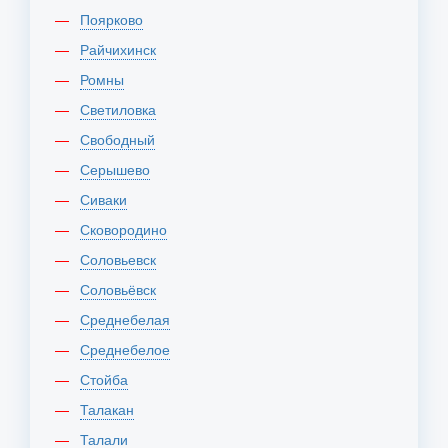
Поярково
Райчихинск
Ромны
Светиловка
Свободный
Серышево
Сиваки
Сковородино
Соловьевск
Соловьёвск
Среднебелая
Среднебелое
Стойба
Талакан
Талали