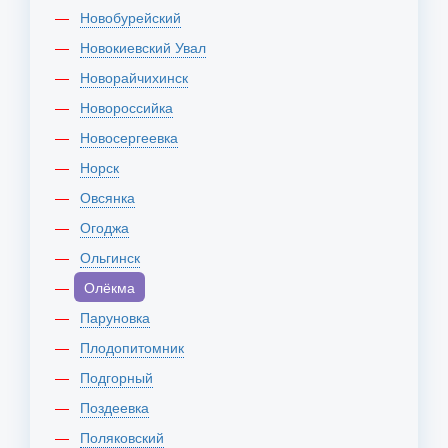
Новобурейский
Новокиевский Увал
Новорайчихинск
Новороссийка
Новосергеевка
Норск
Овсянка
Огоджа
Ольгинск
Олёкма
Паруновка
Плодопитомник
Подгорный
Поздеевка
Поляковский