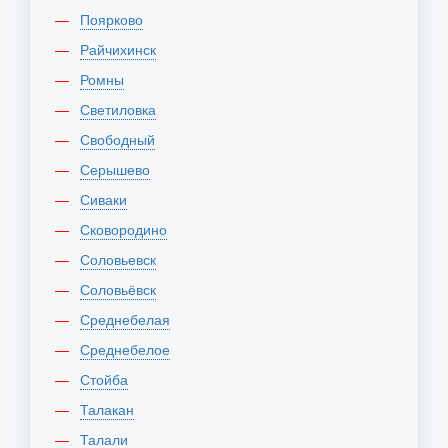
Поярково
Райчихинск
Ромны
Светиловка
Свободный
Серышево
Сиваки
Сковородино
Соловьевск
Соловьёвск
Среднебелая
Среднебелое
Стойба
Талакан
Талали