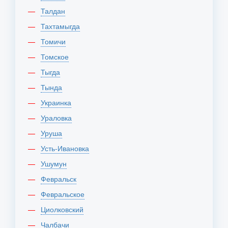
Талдан
Тахтамыгда
Томичи
Томское
Тыгда
Тында
Украинка
Ураловка
Уруша
Усть-Ивановка
Ушумун
Февральск
Февральское
Циолковский
Чалбачи