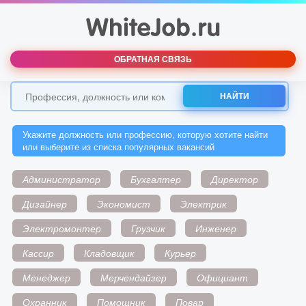
ОБРАТНАЯ СВЯЗЬ
НАЙТИ
Укажите должность или профессию, которую хотите найти
или выберите из списка популярных вакансий
Администратор
Бухгалтер
Директор
Дизайнер
Экономист
Электрик
Электромонтер
Грузчик
Инженер
Кассир
Кладовщик
Курьер
Менеджер
Мерчендайзер
Официант
Охранник
Помощник
Повар