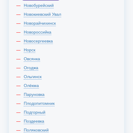
Новобурейский
Новокиевский Увал
Новорайчихинск
Новороссийка
Новосергеевка
Норск
Овсянка
Огоджа
Ольгинск
Олёкма
Паруновка
Плодопитомник
Подгорный
Поздеевка
Поляковский