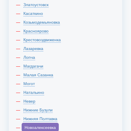
Златоустовск
Касаткино
Козьмодемьяновка
Красноярово
Крестовоздвиженка
Лазаревка
Лопча
Магдагачи
Малая Сазанка
Могот
Натальино
Невер
Нижние Бузули
Нижняя Полтавка
Новоалексеевка