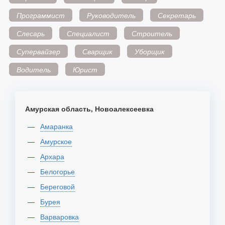
Программист
Руководитель
Секретарь
Слесарь
Специалист
Строитель
Супервайзер
Сварщик
Уборщик
Водитель
Юрист
Амурская область, Новоалексеевка
Амаранка
Амурское
Архара
Белогорье
Береговой
Бурея
Варваровка