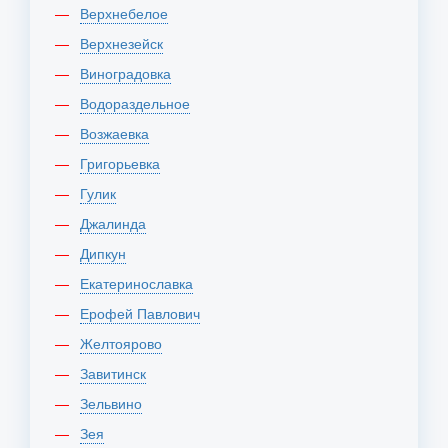
Верхнебелое
Верхнезейск
Виноградовка
Водораздельное
Возжаевка
Григорьевка
Гулик
Джалинда
Дипкун
Екатеринославка
Ерофей Павлович
Желтоярово
Завитинск
Зельвино
Зея