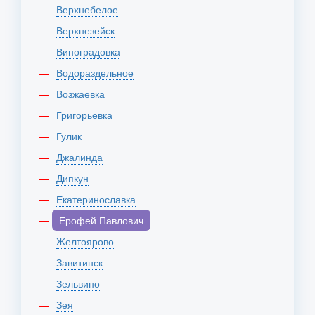
Верхнебелое
Верхнезейск
Виноградовка
Водораздельное
Возжаевка
Григорьевка
Гулик
Джалинда
Дипкун
Екатеринославка
Ерофей Павлович
Желтоярово
Завитинск
Зельвино
Зея