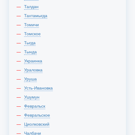
Талдан
Тахтамыгда
Томичи
Томское
Тыгда
Тында
Украинка
Ураловка
Уруша
Усть-Ивановка
Ушумун
Февральск
Февральское
Циолковский
Чалбачи