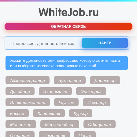
ОБРАТНАЯ СВЯЗЬ
НАЙТИ
Укажите должность или профессию, которую хотите найти
или выберите из списка популярных вакансий
Администратор
Бухгалтер
Директор
Дизайнер
Экономист
Электрик
Электромонтер
Грузчик
Инженер
Кассир
Кладовщик
Курьер
Менеджер
Мерчендайзер
Официант
Охранник
Помощник
Повар