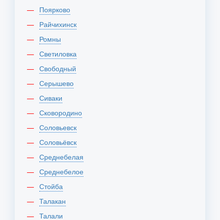
Поярково
Райчихинск
Ромны
Светиловка
Свободный
Серышево
Сиваки
Сковородино
Соловьевск
Соловьёвск
Среднебелая
Среднебелое
Стойба
Талакан
Талали