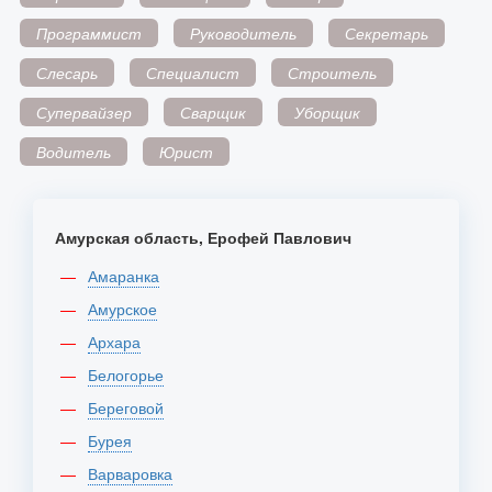
Программист
Руководитель
Секретарь
Слесарь
Специалист
Строитель
Супервайзер
Сварщик
Уборщик
Водитель
Юрист
Амурская область, Ерофей Павлович
Амаранка
Амурское
Архара
Белогорье
Береговой
Бурея
Варваровка