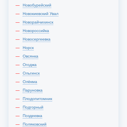
Новобурейский
Новокиевский Увал
Новорайчихинск
Новороссийка
Новосергеевка
Норск
Овсянка
Огоджа
Ольгинск
Олёкма
Паруновка
Плодопитомник
Подгорный
Поздеевка
Поляковский