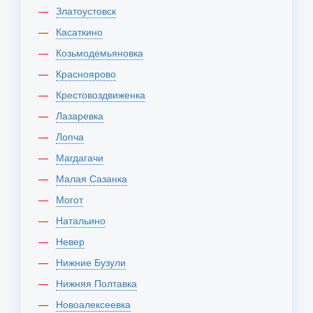
Златоустовск
Касаткино
Козьмодемьяновка
Красноярово
Крестовоздвиженка
Лазаревка
Лопча
Магдагачи
Малая Сазанка
Могот
Натальино
Невер
Нижние Бузули
Нижняя Полтавка
Новоалексеевка