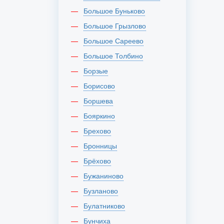
Большое Буньково
Большое Грызлово
Большое Сареево
Большое Толбино
Борзые
Борисово
Боршева
Бояркино
Брехово
Бронницы
Брёхово
Бужаниново
Бузланово
Булатниково
Бунчиха