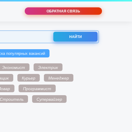
ОБРАТНАЯ СВЯЗЬ
НАЙТИ
ска популярных вакансий
Экономист
Электрик
вщик
Курьер
Менеджер
Повар
Программист
Строитель
Супервайзер