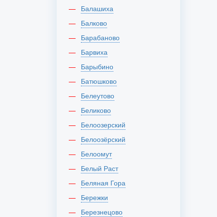
Балашиха
Балково
Барабаново
Барвиха
Барыбино
Батюшково
Белеутово
Беликово
Белоозерский
Белоозёрский
Белоомут
Белый Раст
Беляная Гора
Бережки
Березнецово