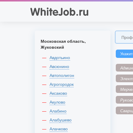
Московская область,
Жуковский
Укажит
Авдотьино
Авсюнино
Адми
Автополигон
Элек
Агрогородок
Мерче
Аксаково
Руков
Акулово
Сварщ
Алабино
Алабушево
Алачково