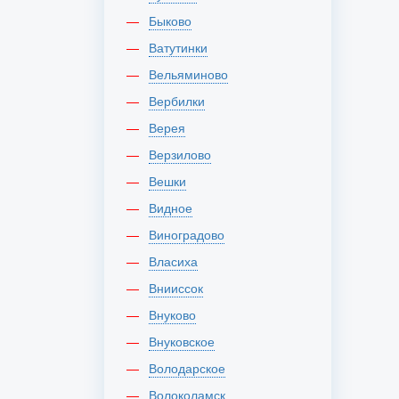
Быково
Ватутинки
Вельяминово
Вербилки
Верея
Верзилово
Вешки
Видное
Виноградово
Власиха
Внииссок
Внуково
Внуковское
Володарское
Волоколамск