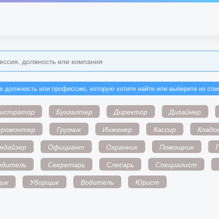
е должность или профессию, которую хотите найти или выберите из спи
нистратор
Бухгалтер
Директор
Дизайнер
тромонтер
Грузчик
Инженер
Кассир
Кладо
ндайзер
Официант
Охранник
Помощник
одитель
Секретарь
Слесарь
Специалист
ик
Уборщик
Водитель
Юрист