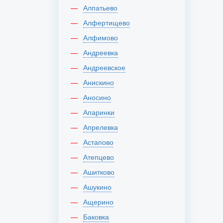
Алпатьево
Алфертищево
Алфимово
Андреевка
Андреевское
Анискино
Аносино
Апаринки
Апрелевка
Астапово
Атепцево
Ашитково
Ашукино
Ащерино
Баковка