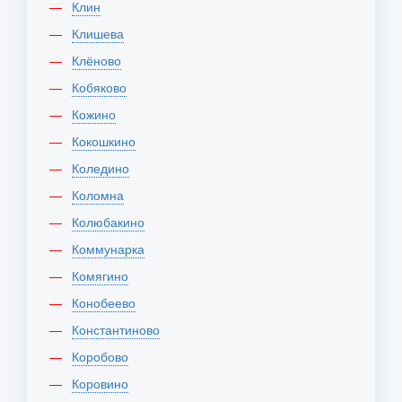
Клин
Клишева
Клёново
Кобяково
Кожино
Кокошкино
Коледино
Коломна
Колюбакино
Коммунарка
Комягино
Конобеево
Константиново
Коробово
Коровино