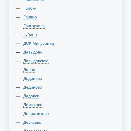
Грибки
Гривно
Григорково
Губино
ДСК Мичуринец
Давыдово
Давыдовское
Дарна
Деденево
Дединово
Дедовск
Демихово
Денежниково
Дергаево
Десеновское