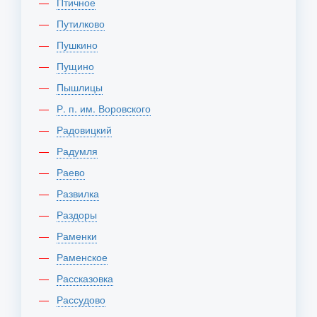
Птичное
Путилково
Пушкино
Пущино
Пышлицы
Р. п. им. Воровского
Радовицкий
Радумля
Раево
Развилка
Раздоры
Раменки
Раменское
Рассказовка
Рассудово