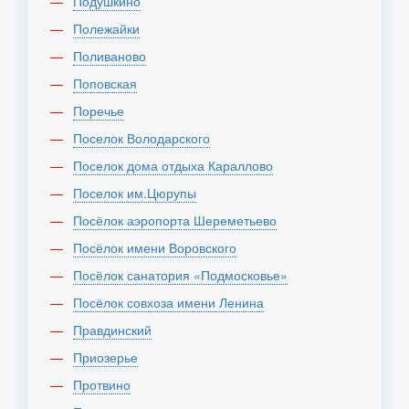
Подушкино
Полежайки
Поливаново
Поповская
Поречье
Поселок Володарского
Поселок дома отдыха Караллово
Поселок им.Цюрупы
Посёлок аэропорта Шереметьево
Посёлок имени Воровского
Посёлок санатория «Подмосковье»
Посёлок совхоза имени Ленина
Правдинский
Приозерье
Протвино