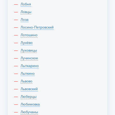
Лобня
Ловцы
Лоза
Лосино-Петровский
Лотошино
Лунёво
Луховицы
Лучинское
Лыткарино
Лыткино
Львово
Львовский
Люберцы
Любимовка
Любучаны