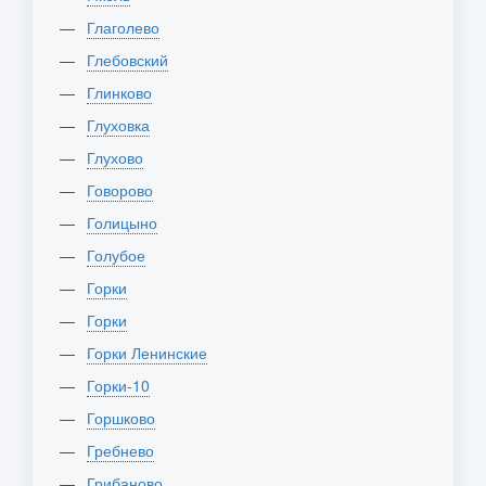
Глаголево
Глебовский
Глинково
Глуховка
Глухово
Говорово
Голицыно
Голубое
Горки
Горки
Горки Ленинские
Горки-10
Горшково
Гребнево
Грибаново