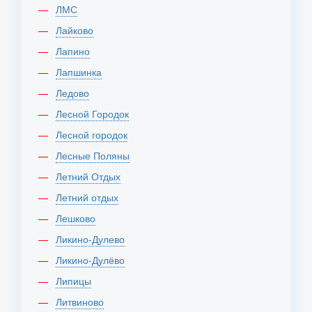
ЛМС
Лайково
Лапино
Лапшинка
Ледово
Лесной Городок
Лесной городок
Лесные Поляны
Летний Отдых
Летний отдых
Лешково
Ликино-Дулево
Ликино-Дулёво
Липицы
Литвиново