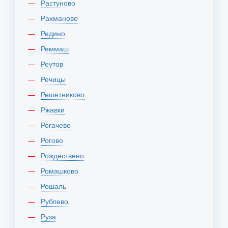
Растуново
Рахманово
Редино
Реммаш
Реутов
Речицы
Решетниково
Ржавки
Рогачево
Рогово
Рождествено
Ромашково
Рошаль
Рублево
Руза