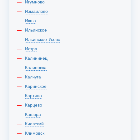
Игумново
Измайлово
Икша
Ильинское
Ильинское-Усово
Истра
Калининец
Калиновка
Калчуга
Каринское
Картино
Карцево
Кашира
Киевский
Климовск