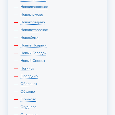
Новоивановское
Новоклемово
Новоколедино
Новопетровское
Новосёлки
Новые Псарьки
Новый Городок
Новый Снопок
Ногинск
Оболдино
Оболенск
Обухово
Огниково
Огуднево
Одинцово