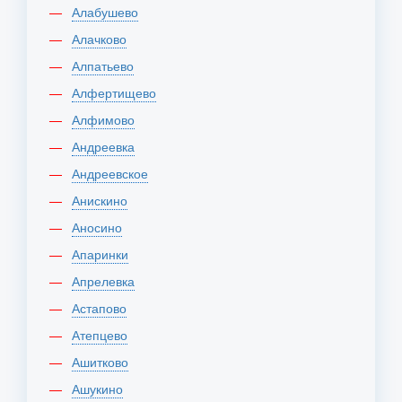
Алабушево
Алачково
Алпатьево
Алфертищево
Алфимово
Андреевка
Андреевское
Анискино
Аносино
Апаринки
Апрелевка
Астапово
Атепцево
Ашитково
Ашукино