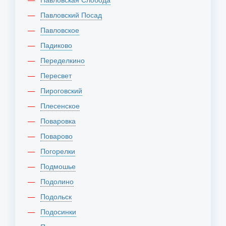
Павловский Посад
Павловское
Падиково
Переделкино
Пересвет
Пироговский
Плесенское
Поваровка
Поварово
Погорелки
Подмошье
Подолино
Подольск
Подосинки