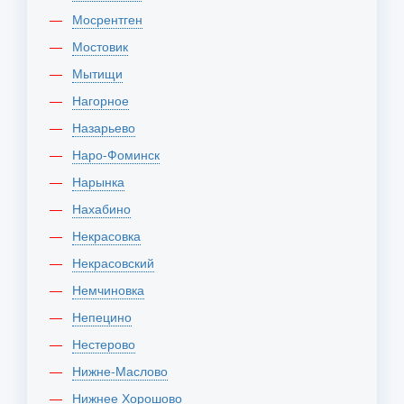
Мосрентген
Мостовик
Мытищи
Нагорное
Назарьево
Наро-Фоминск
Нарынка
Нахабино
Некрасовка
Некрасовский
Немчиновка
Непецино
Нестерово
Нижне-Маслово
Нижнее Хорошово