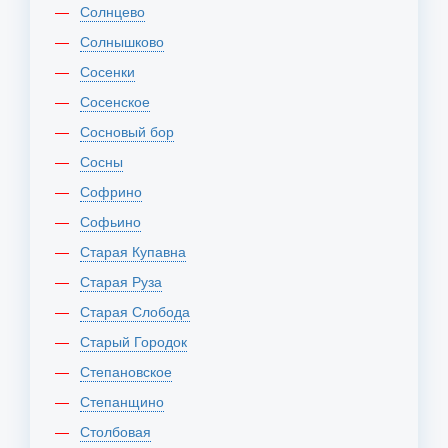
Солнцево
Солнышково
Сосенки
Сосенское
Сосновый бор
Сосны
Софрино
Софьино
Старая Купавна
Старая Руза
Старая Слобода
Старый Городок
Степановское
Степанщино
Столбовая