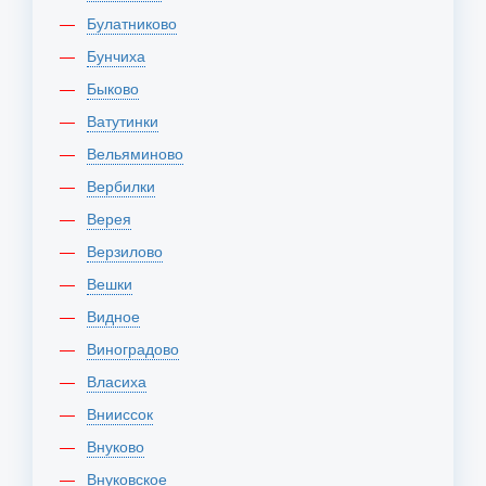
Булатниково
Бунчиха
Быково
Ватутинки
Вельяминово
Вербилки
Верея
Верзилово
Вешки
Видное
Виноградово
Власиха
Внииссок
Внуково
Внуковское