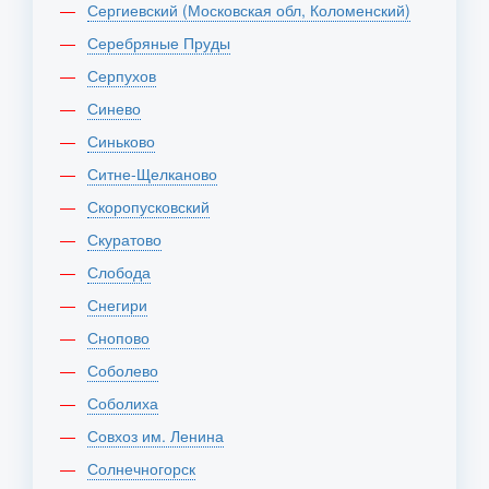
Сергиевский (Московская обл, Коломенский)
Серебряные Пруды
Серпухов
Синево
Синьково
Ситне-Щелканово
Скоропусковский
Скуратово
Слобода
Снегири
Снопово
Соболево
Соболиха
Совхоз им. Ленина
Солнечногорск