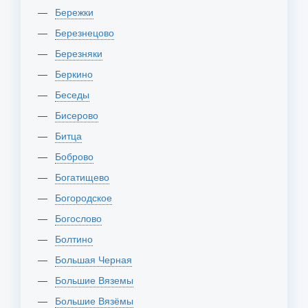
Бережки
Березнецово
Березняки
Беркино
Беседы
Бисерово
Битца
Боброво
Богатищево
Богородское
Богослово
Болтино
Большая Черная
Большие Вяземы
Большие Вязёмы