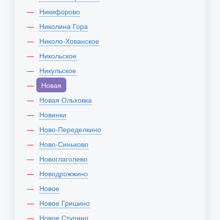
Никифорово
Николина Гора
Николо-Хованское
Никольское
Никульское
Новая
Новая Ольховка
Новинки
Ново-Переделкино
Ново-Синьково
Новоглаголево
Новодрожжино
Новое
Новое Гришино
Новое Ступино