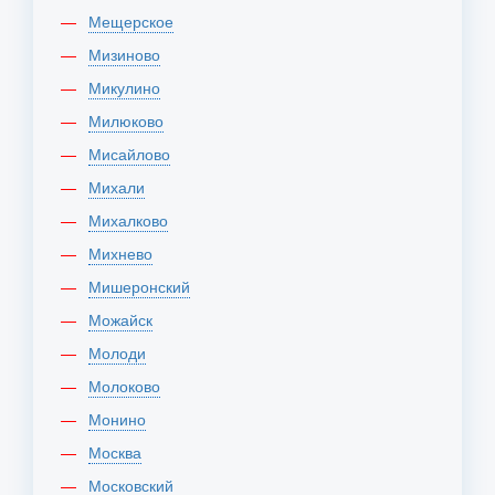
Мещерское
Мизиново
Микулино
Милюково
Мисайлово
Михали
Михалково
Михнево
Мишеронский
Можайск
Молоди
Молоково
Монино
Москва
Московский