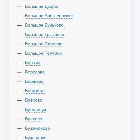
Большие Дворы
Большое Алексеевское
Большое Буньково
Большое Грызлово
Большое Сареево
Большое Толбино
Борзые
Борисово
Боршева
Бояркино
Брехово
Бронницы
Брёхово
Бужаниново
Бузланово