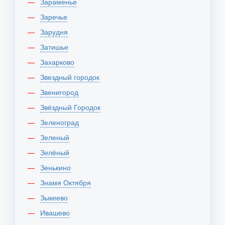
Зараменье
Заречье
Зарудня
Затишье
Захарково
Звездный городок
Звенигород
Звёздный Городок
Зеленоград
Зеленый
Зелёный
Зенькино
Знамя Октября
Зыкеево
Ивашево