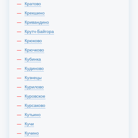
Кратово
Крекшино
Кривандино
Крутч-Байгора
Крюково
Крючково
Кубинка
Кудиново
Кузнецы
Курилово
Куровское
Курсаково
Кутьино
Кучи
Кучино