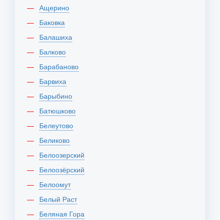
Ащерино
Баковка
Балашиха
Балково
Барабаново
Барвиха
Барыбино
Батюшково
Белеутово
Беликово
Белоозерский
Белоозёрский
Белоомут
Белый Раст
Беляная Гора