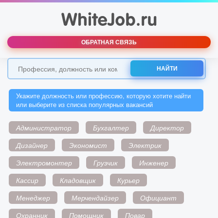
ОБРАТНАЯ СВЯЗЬ
НАЙТИ
Укажите должность или профессию, которую хотите найти
или выберите из списка популярных вакансий
Администратор
Бухгалтер
Директор
Дизайнер
Экономист
Электрик
Электромонтер
Грузчик
Инженер
Кассир
Кладовщик
Курьер
Менеджер
Мерчендайзер
Официант
Охранник
Помощник
Повар