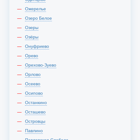
Ожерелье
Озеро Белое
Озеры
Озёры
Онуфриево
Орево
Орехово-Зуево
Орлово
Осеево
Осипово
Останкино
Осташево
Островцы
Павлино
Павловская Слобода