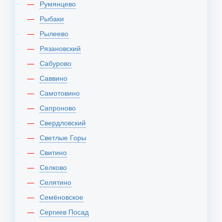
Румянцево
Рыбаки
Рылеево
Рязановский
Сабурово
Саввино
Самотовино
Сапроново
Свердловский
Светлые Горы
Свитино
Селково
Селятино
Семёновское
Сергиев Посад