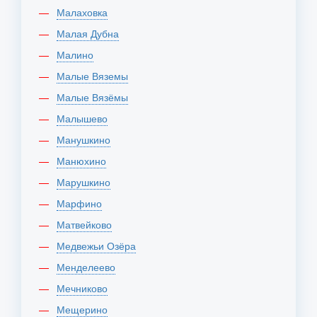
Малаховка
Малая Дубна
Малино
Малые Вяземы
Малые Вязёмы
Малышево
Манушкино
Манюхино
Марушкино
Марфино
Матвейково
Медвежьи Озёра
Менделеево
Мечниково
Мещерино