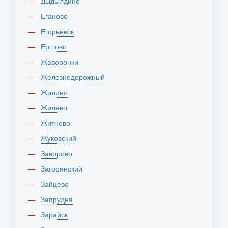
Дыдылдино
Еганово
Егорьевск
Ершово
Жаворонки
Железнодорожный
Жилино
Жилёво
Житнево
Жуковский
Заворово
Загорянский
Зайцево
Запрудня
Зарайск