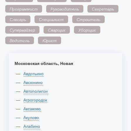
Программист
Руководитель
Секретарь
Слесарь
Специалист
Строитель
Супервайзер
Сварщик
Уборщик
Водитель
Юрист
Московская область, Новая
Авдотьино
Авсюнино
Автополигон
Агрогородок
Аксаково
Акулово
Алабино