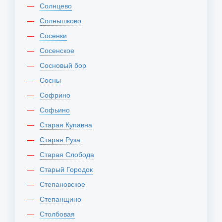
Солнцево
Солнышково
Сосенки
Сосенское
Сосновый бор
Сосны
Софрино
Софьино
Старая Купавна
Старая Руза
Старая Слобода
Старый Городок
Степановское
Степанщино
Столбовая