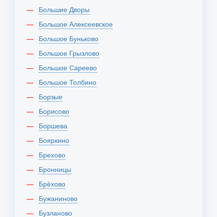
Большие Дворы
Большое Алексеевское
Большое Буньково
Большое Грызлово
Большое Сареево
Большое Толбино
Борзые
Борисово
Боршева
Бояркино
Брехово
Бронницы
Брёхово
Бужаниново
Бузланово