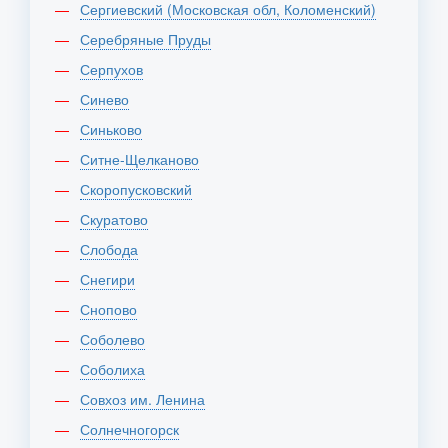
Сергиевский (Московская обл, Коломенский)
Серебряные Пруды
Серпухов
Синево
Синьково
Ситне-Щелканово
Скоропусковский
Скуратово
Слобода
Снегири
Снопово
Соболево
Соболиха
Совхоз им. Ленина
Солнечногорск