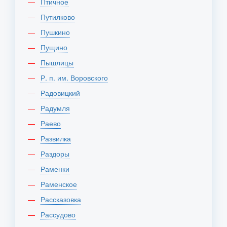
Птичное
Путилково
Пушкино
Пущино
Пышлицы
Р. п. им. Воровского
Радовицкий
Радумля
Раево
Развилка
Раздоры
Раменки
Раменское
Рассказовка
Рассудово