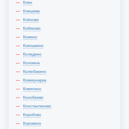
Клин
Клишева
Клёново
Кобяково
Кожино
Кокошкино
Коледино
Коломна
Колюбакино
Коммунарка
Комягино
Конобеево
Константиново
Коробово
Коровино