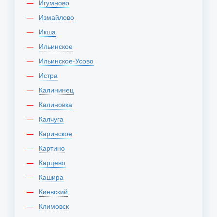
Игумново
Измайлово
Икша
Ильинское
Ильинское-Усово
Истра
Калининец
Калиновка
Калчуга
Каринское
Картино
Карцево
Кашира
Киевский
Климовск