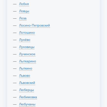
Лобня
Ловцы
Лоза
Лосино-Петровский
Лотошино
Лунёво
Луховицы
Лучинское
Лыткарино
Лыткино
Львово
Львовский
Люберцы
Любимовка
Любучаны