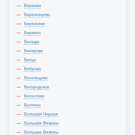
Бережки
Березнецово
Березняки
Беркино
Беседы
Бисерово
Битца
Боброво
Богатищево
Богородское
Богослово
Болтино
Большая Черная
Большие Вяземы
Большие Вязёмы