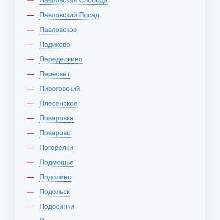
Павловский Посад
Павловское
Падиково
Переделкино
Пересвет
Пироговский
Плесенское
Поваровка
Поварово
Погорелки
Подмошье
Подолино
Подольск
Подосинки