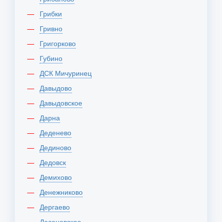
Грибки
Гривно
Григорково
Губино
ДСК Мичуринец
Давыдово
Давыдовское
Дарна
Деденево
Дединово
Дедовск
Демихово
Денежниково
Дергаево
Десеновское