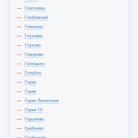
Глаголево
Глебовский
Глинково
Глуховка
Глухово
Говорово
Голицыно
Голубое
Горки
Горки
Горки Ленинские
Горки-10
Горшково
Гребнево
Грибаново