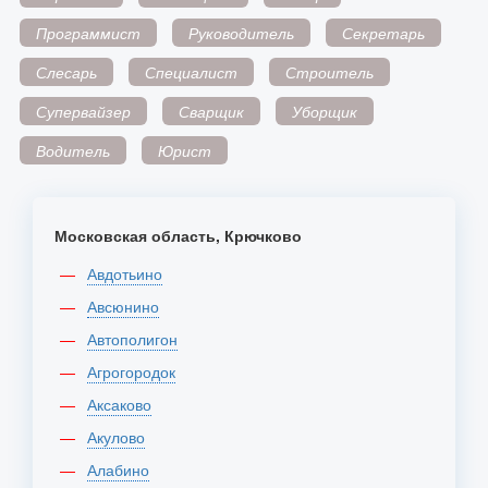
Программист
Руководитель
Секретарь
Слесарь
Специалист
Строитель
Супервайзер
Сварщик
Уборщик
Водитель
Юрист
Московская область, Крючково
Авдотьино
Авсюнино
Автополигон
Агрогородок
Аксаково
Акулово
Алабино