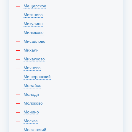
Мещерское
Мизиново
Микулино
Милюково
Мисайлово
Михали
Михалково
Михнево
Мишеронский
Можайск
Молоди
Молоково
Монино
Москва
Московский