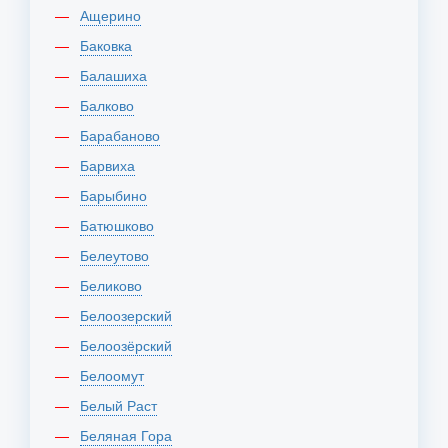
Ащерино
Баковка
Балашиха
Балково
Барабаново
Барвиха
Барыбино
Батюшково
Белеутово
Беликово
Белоозерский
Белоозёрский
Белоомут
Белый Раст
Беляная Гора