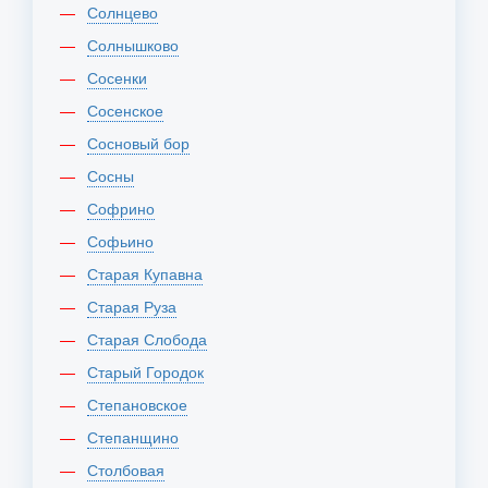
Солнцево
Солнышково
Сосенки
Сосенское
Сосновый бор
Сосны
Софрино
Софьино
Старая Купавна
Старая Руза
Старая Слобода
Старый Городок
Степановское
Степанщино
Столбовая