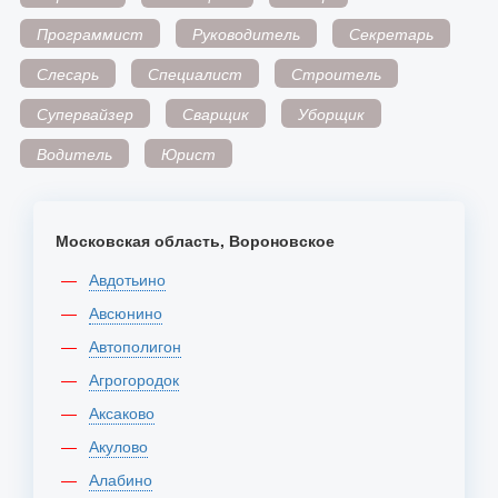
Программист
Руководитель
Секретарь
Слесарь
Специалист
Строитель
Супервайзер
Сварщик
Уборщик
Водитель
Юрист
Московская область, Вороновское
Авдотьино
Авсюнино
Автополигон
Агрогородок
Аксаково
Акулово
Алабино