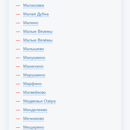
Малаховка
Малая Дубна
Малино
Малые Вяземы
Малые Вязёмы
Малышево
Манушкино
Манюхино
Марушкино
Марфино
Матвейково
Медвежьи Озёра
Менделеево
Мечниково
Мещерино