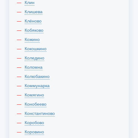
Клин
Клишева
Клёново
Кобяково
Кожино
Кокошкино
Коледино
Коломна
Колюбакино
Коммунарка
Комягино
Конобеево
Константиново
Коробово
Коровино