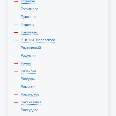
Птичное
Путилково
Пушкино
Пущино
Пышлицы
Р. п. им. Воровского
Радовицкий
Радумля
Раево
Развилка
Раздоры
Раменки
Раменское
Рассказовка
Рассудово