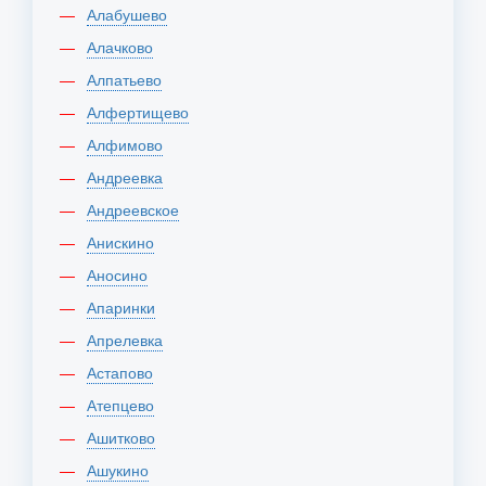
Алабушево
Алачково
Алпатьево
Алфертищево
Алфимово
Андреевка
Андреевское
Анискино
Аносино
Апаринки
Апрелевка
Астапово
Атепцево
Ашитково
Ашукино