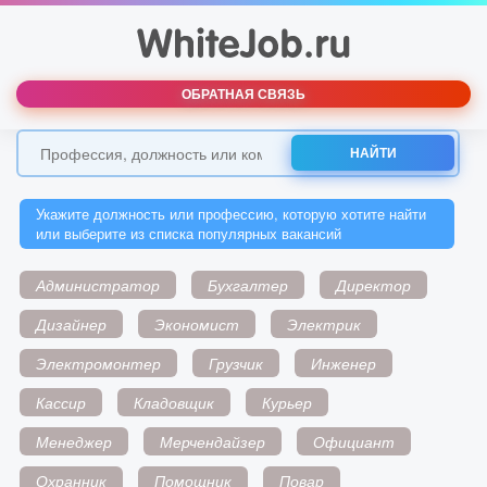
ОБРАТНАЯ СВЯЗЬ
НАЙТИ
Укажите должность или профессию, которую хотите найти
или выберите из списка популярных вакансий
Администратор
Бухгалтер
Директор
Дизайнер
Экономист
Электрик
Электромонтер
Грузчик
Инженер
Кассир
Кладовщик
Курьер
Менеджер
Мерчендайзер
Официант
Охранник
Помощник
Повар