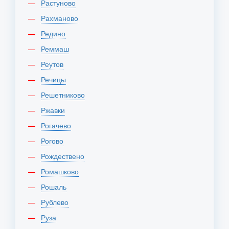
Растуново
Рахманово
Редино
Реммаш
Реутов
Речицы
Решетниково
Ржавки
Рогачево
Рогово
Рождествено
Ромашково
Рошаль
Рублево
Руза