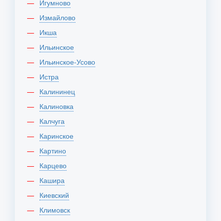
Игумново
Измайлово
Икша
Ильинское
Ильинское-Усово
Истра
Калининец
Калиновка
Калчуга
Каринское
Картино
Карцево
Кашира
Киевский
Климовск