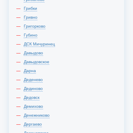
Грибки
Гривно
Григорково
Губино
ДСК Мичуринец
Давыдово
Давыдовское
Дарна
Деденево
Дединово
Дедовск
Демихово
Денежниково
Дергаево
Десеновское