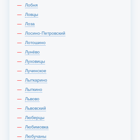
Лобня
Ловцы
Лоза
Лосино-Петровский
Лотошино
Лунёво
Луховицы
Лучинское
Лыткарино
Лыткино
Львово
Львовский
Люберцы
Любимовка
Любучаны