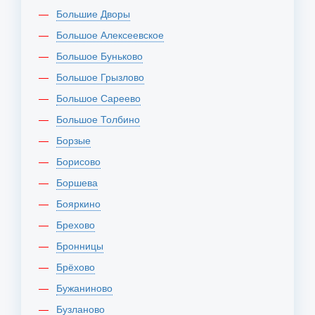
Большие Дворы
Большое Алексеевское
Большое Буньково
Большое Грызлово
Большое Сареево
Большое Толбино
Борзые
Борисово
Боршева
Бояркино
Брехово
Бронницы
Брёхово
Бужаниново
Бузланово