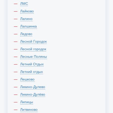
ЛМС
Лайково
Лапино
Лапшинка
Ледово
Лесной Городок
Лесной городок
Лесные Поляны
Летний Отдых
Летний отдых
Лешково
Ликино-Дулево
Ликино-Дулёво
Липицы
Литвиново