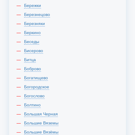
Бережки
Березнецово
Березняки
Беркино
Беседы
Бисерово
Битца
Боброво
Богатищево
Богородское
Богослово
Болтино
Большая Черная
Большие Вяземы
Большие Вязёмы