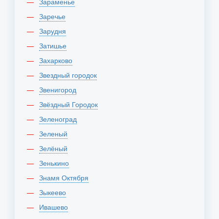
Зараменье
Заречье
Зарудня
Затишье
Захарково
Звездный городок
Звенигород
Звёздный Городок
Зеленоград
Зеленый
Зелёный
Зенькино
Знамя Октября
Зыкеево
Ивашево