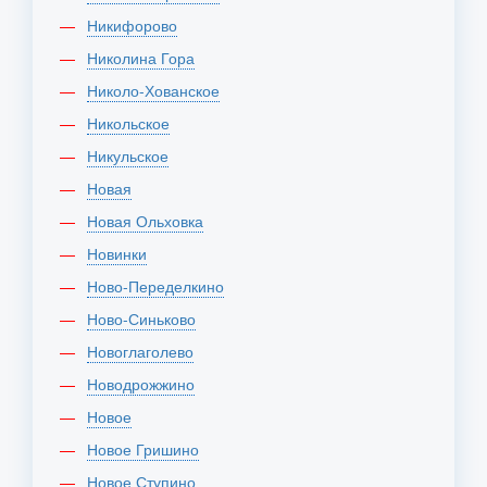
Никифорово
Николина Гора
Николо-Хованское
Никольское
Никульское
Новая
Новая Ольховка
Новинки
Ново-Переделкино
Ново-Синьково
Новоглаголево
Новодрожжино
Новое
Новое Гришино
Новое Ступино