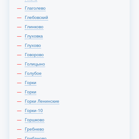
Глаголево
Глебовский
Глинково
Глуховка
Глухово
Говорово
Голицыно
Голубое
Горки
Горки
Горки Ленинские
Горки-10
Горшково
Гребнево
Грибаново