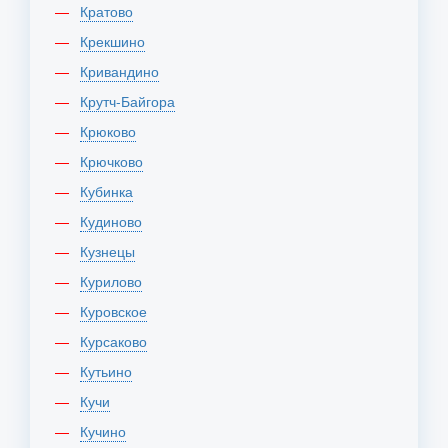
Кратово
Крекшино
Кривандино
Крутч-Байгора
Крюково
Крючково
Кубинка
Кудиново
Кузнецы
Курилово
Куровское
Курсаково
Кутьино
Кучи
Кучино