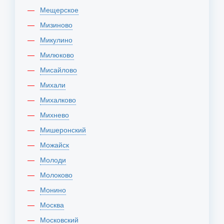
Мещерское
Мизиново
Микулино
Милюково
Мисайлово
Михали
Михалково
Михнево
Мишеронский
Можайск
Молоди
Молоково
Монино
Москва
Московский