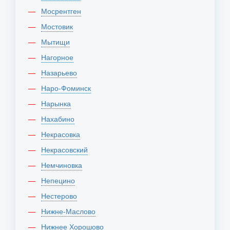
Мосрентген
Мостовик
Мытищи
Нагорное
Назарьево
Наро-Фоминск
Нарынка
Нахабино
Некрасовка
Некрасовский
Немчиновка
Непецино
Нестерово
Нижне-Маслово
Нижнее Хорошово