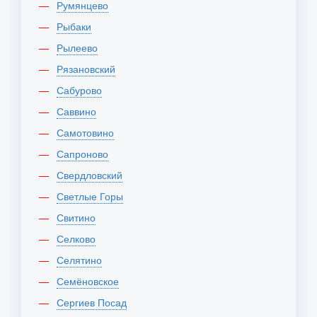
Румянцево
Рыбаки
Рылеево
Рязановский
Сабурово
Саввино
Самотовино
Сапроново
Свердловский
Светлые Горы
Свитино
Селково
Селятино
Семёновское
Сергиев Посад