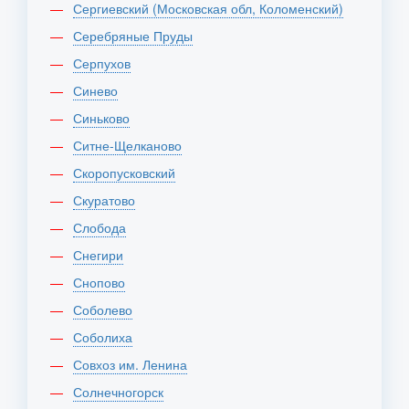
Сергиевский (Московская обл, Коломенский)
Серебряные Пруды
Серпухов
Синево
Синьково
Ситне-Щелканово
Скоропусковский
Скуратово
Слобода
Снегири
Снопово
Соболево
Соболиха
Совхоз им. Ленина
Солнечногорск