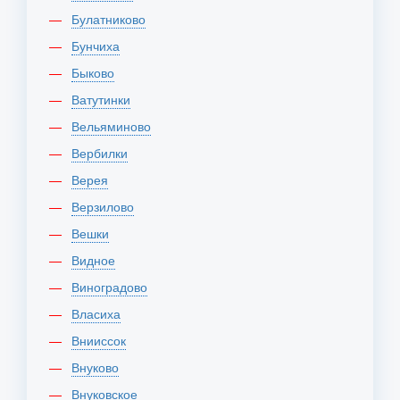
Булатниково
Бунчиха
Быково
Ватутинки
Вельяминово
Вербилки
Верея
Верзилово
Вешки
Видное
Виноградово
Власиха
Внииссок
Внуково
Внуковское