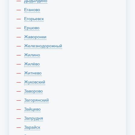
Дыдылдино
Еганово
Егорьевск
Ершово
Жаворонки
Железнодорожный
Жилино
Жилёво
Житнево
Жуковский
Заворово
Загорянский
Зайцево
Запрудня
Зарайск