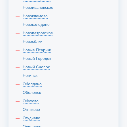
Новоивановское
Новоклемово
Новоколедино
Новопетровское
Новосёлки
Новые Псарьки
Новый Городок
Новый Снопок
Ногинск
Оболдино
Оболенск
Обухово
Огниково
Огуднево
Одинцово