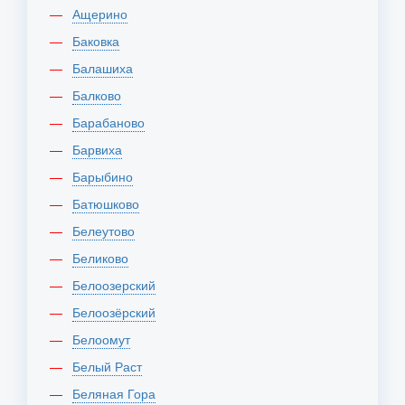
Ащерино
Баковка
Балашиха
Балково
Барабаново
Барвиха
Барыбино
Батюшково
Белеутово
Беликово
Белоозерский
Белоозёрский
Белоомут
Белый Раст
Беляная Гора