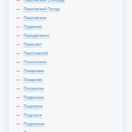
Павловский Посад
Павловское
Падиково
Переделкино
Пересвет
Пироговский
Плесенское
Поваровка
Поварово
Погорелки
Подмошье
Подолино
Подольск
Подосинки