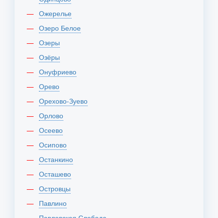
Ожерелье
Озеро Белое
Озеры
Озёры
Онуфриево
Орево
Орехово-Зуево
Орлово
Осеево
Осипово
Останкино
Осташево
Островцы
Павлино
Павловская Слобода