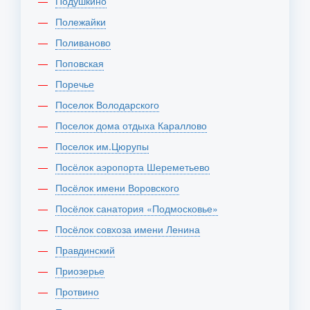
Подушкино
Полежайки
Поливаново
Поповская
Поречье
Поселок Володарского
Поселок дома отдыха Караллово
Поселок им.Цюрупы
Посёлок аэропорта Шереметьево
Посёлок имени Воровского
Посёлок санатория «Подмосковье»
Посёлок совхоза имени Ленина
Правдинский
Приозерье
Протвино