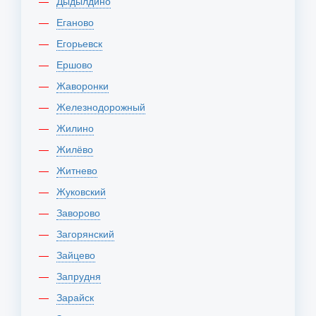
Дыдылдино
Еганово
Егорьевск
Ершово
Жаворонки
Железнодорожный
Жилино
Жилёво
Житнево
Жуковский
Заворово
Загорянский
Зайцево
Запрудня
Зарайск