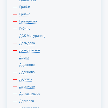
Грибки
Гривно
Григорково
Губино
ДСК Мичуринец
Давыдово
Давыдовское
Дарна
Деденево
Дединово
Дедовск
Демихово
Денежниково
Дергаево
Десеновское