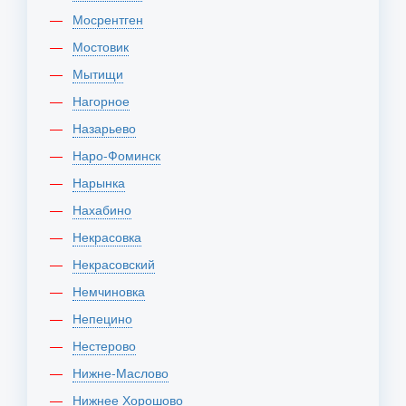
Мосрентген
Мостовик
Мытищи
Нагорное
Назарьево
Наро-Фоминск
Нарынка
Нахабино
Некрасовка
Некрасовский
Немчиновка
Непецино
Нестерово
Нижне-Маслово
Нижнее Хорошово