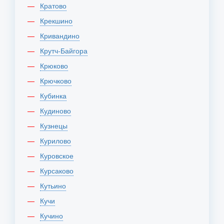
Кратово
Крекшино
Кривандино
Крутч-Байгора
Крюково
Крючково
Кубинка
Кудиново
Кузнецы
Курилово
Куровское
Курсаково
Кутьино
Кучи
Кучино