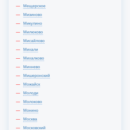
Мещерское
Мизиново
Микулино
Милюково
Мисайлово
Михали
Михалково
Михнево
Мишеронский
Можайск
Молоди
Молоково
Монино
Москва
Московский