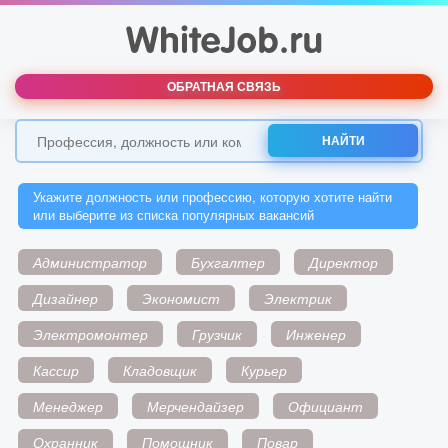
ОБРАТНАЯ СВЯЗЬ
НАЙТИ
Укажите должность или профессию, которую хотите найти
или выберите из списка популярных вакансий
Администратор
Бухгалтер
Директор
Дизайнер
Экономист
Электрик
Электромонтер
Грузчик
Инженер
Кассир
Кладовщик
Курьер
Менеджер
Мерчендайзер
Официант
Охранник
Помощник
Повар