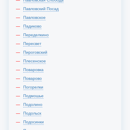
Павловский Посад
Павловское
Падиково
Переделкино
Пересвет
Пироговский
Плесенское
Поваровка
Поварово
Погорелки
Подмошье
Подолино
Подольск
Подосинки