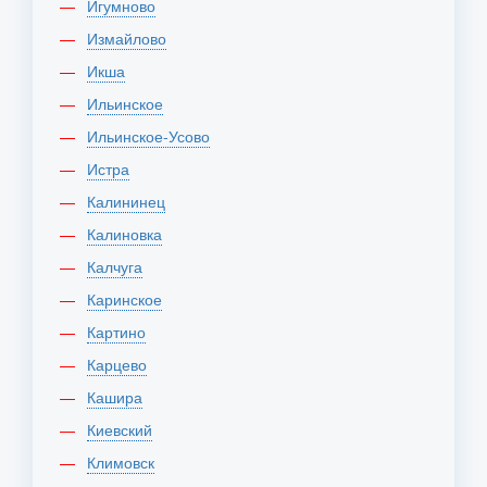
Игумново
Измайлово
Икша
Ильинское
Ильинское-Усово
Истра
Калининец
Калиновка
Калчуга
Каринское
Картино
Карцево
Кашира
Киевский
Климовск