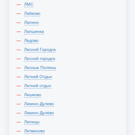
ЛМС
Лайково
Лапино
Лапшинка
Ледово
Лесной Городок
Лесной городок
Лесные Поляны
Летний Отдых
Летний отдых
Лешково
Ликино-Дулево
Ликино-Дулёво
Липицы
Литвиново