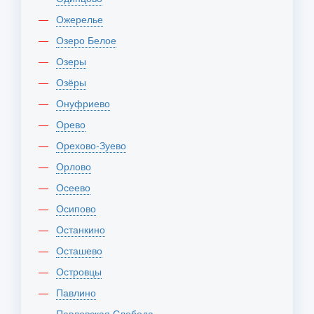
Ожерелье
Озеро Белое
Озеры
Озёры
Онуфриево
Орево
Орехово-Зуево
Орлово
Осеево
Осипово
Останкино
Осташево
Островцы
Павлино
Павловская Слобода