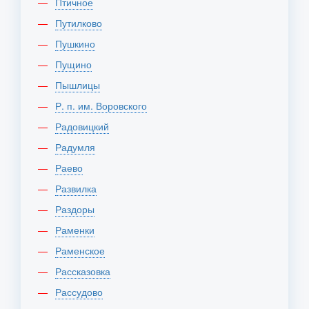
Птичное
Путилково
Пушкино
Пущино
Пышлицы
Р. п. им. Воровского
Радовицкий
Радумля
Раево
Развилка
Раздоры
Раменки
Раменское
Рассказовка
Рассудово