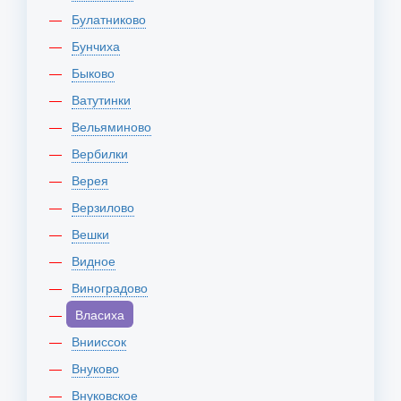
Булатниково
Бунчиха
Быково
Ватутинки
Вельяминово
Вербилки
Верея
Верзилово
Вешки
Видное
Виноградово
Власиха
Внииссок
Внуково
Внуковское