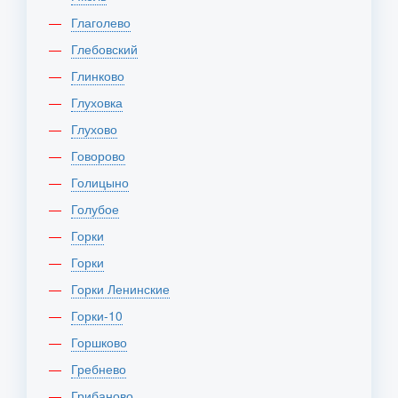
Глаголево
Глебовский
Глинково
Глуховка
Глухово
Говорово
Голицыно
Голубое
Горки
Горки
Горки Ленинские
Горки-10
Горшково
Гребнево
Грибаново