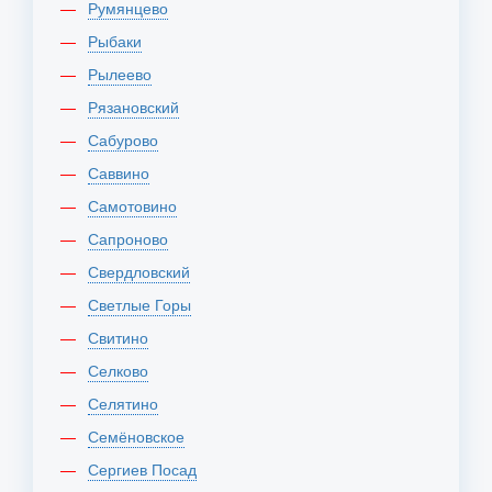
Румянцево
Рыбаки
Рылеево
Рязановский
Сабурово
Саввино
Самотовино
Сапроново
Свердловский
Светлые Горы
Свитино
Селково
Селятино
Семёновское
Сергиев Посад