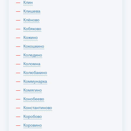
Клин
Клишева
Клёново
Кобяково
Кожино
Кокошкино
Коледино
Коломна
Колюбакино
Коммунарка
Комягино
Конобеево
Константиново
Коробово
Коровино