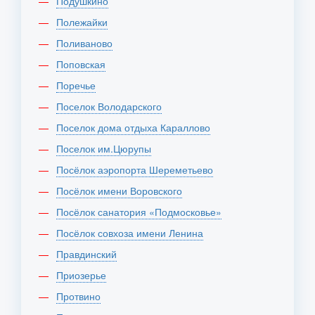
Подушкино
Полежайки
Поливаново
Поповская
Поречье
Поселок Володарского
Поселок дома отдыха Караллово
Поселок им.Цюрупы
Посёлок аэропорта Шереметьево
Посёлок имени Воровского
Посёлок санатория «Подмосковье»
Посёлок совхоза имени Ленина
Правдинский
Приозерье
Протвино