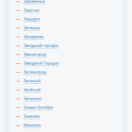
Зараменье
Заречье
Зарудня
Затишье
Захарково
Звездный городок
Звенигород
Звёздный Городок
Зеленоград
Зеленый
Зелёный
Зенькино
Знамя Октября
Зыкеево
Ивашево