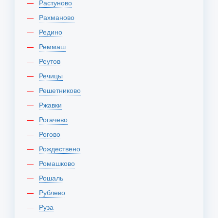
Растуново
Рахманово
Редино
Реммаш
Реутов
Речицы
Решетниково
Ржавки
Рогачево
Рогово
Рождествено
Ромашково
Рошаль
Рублево
Руза