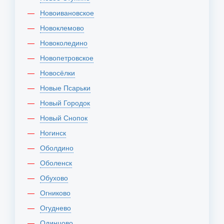
Новоивановское
Новоклемово
Новоколедино
Новопетровское
Новосёлки
Новые Псарьки
Новый Городок
Новый Снопок
Ногинск
Оболдино
Оболенск
Обухово
Огниково
Огуднево
Одинцово