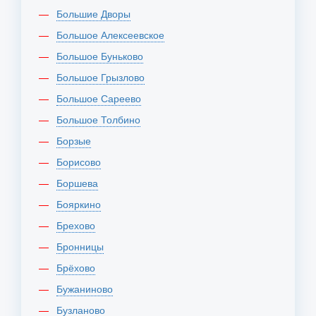
Большие Дворы
Большое Алексеевское
Большое Буньково
Большое Грызлово
Большое Сареево
Большое Толбино
Борзые
Борисово
Боршева
Бояркино
Брехово
Бронницы
Брёхово
Бужаниново
Бузланово