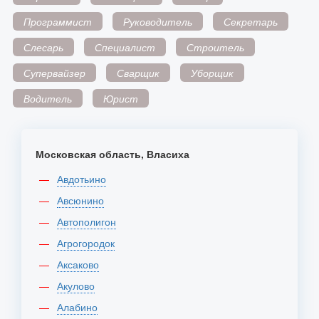
Программист
Руководитель
Секретарь
Слесарь
Специалист
Строитель
Супервайзер
Сварщик
Уборщик
Водитель
Юрист
Московская область, Власиха
Авдотьино
Авсюнино
Автополигон
Агрогородок
Аксаково
Акулово
Алабино