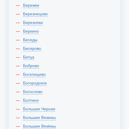
Бережки
Березнецово
Березняки
Беркино
Беседы
Бисерово
Битца
Боброво
Богатищево
Богородское
Богослово
Болтино
Большая Черная
Большие Вяземы
Большие Вязёмы