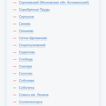
Сергиевский (Московская обл, Коломенский)
Серебряные Пруды
Серпухов
Синево
Синьково
Ситне-Щелканово
Скоропусковский
Скуратово
Слобода
Снегири
Снопово
Соболево
Соболиха
Совхоз им. Ленина
Солнечногорск