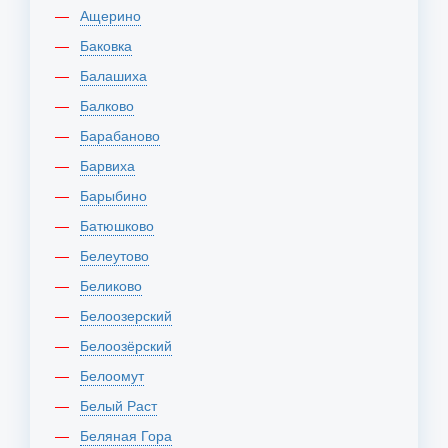
Ащерино
Баковка
Балашиха
Балково
Барабаново
Барвиха
Барыбино
Батюшково
Белеутово
Беликово
Белоозерский
Белоозёрский
Белоомут
Белый Раст
Беляная Гора