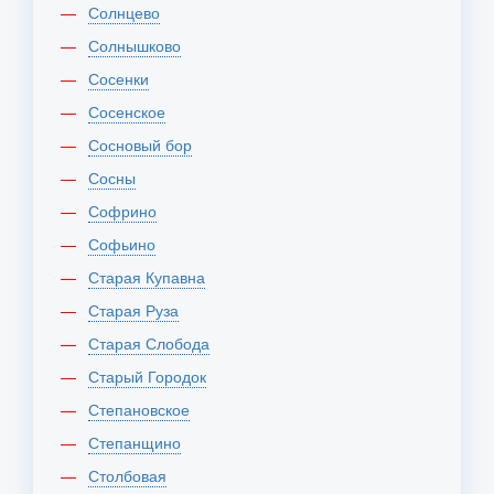
Солнцево
Солнышково
Сосенки
Сосенское
Сосновый бор
Сосны
Софрино
Софьино
Старая Купавна
Старая Руза
Старая Слобода
Старый Городок
Степановское
Степанщино
Столбовая