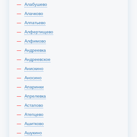
Алабушево
Алачково
Алпатьево
Алфертищево
Алфимово
Андреевка
Андреевское
Анискино
Аносино
Апаринки
Апрелевка
Астапово
Атепцево
Ашитково
Ашукино