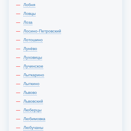
Лобня
Ловцы
Лоза
Лосино-Петровский
Лотошино
Лунёво
Луховицы
Лучинское
Лыткарино
Лыткино
Львово
Львовский
Люберцы
Любимовка
Любучаны