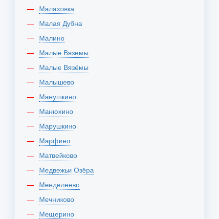
Малаховка
Малая Дубна
Малино
Малые Вяземы
Малые Вязёмы
Малышево
Манушкино
Манюхино
Марушкино
Марфино
Матвейково
Медвежьи Озёра
Менделеево
Мечниково
Мещерино