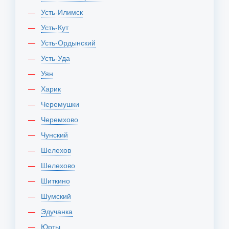
Усть-Илимск
Усть-Кут
Усть-Ордынский
Усть-Уда
Уян
Харик
Черемушки
Черемхово
Чунский
Шелехов
Шелехово
Шиткино
Шумский
Эдучанка
Юрты