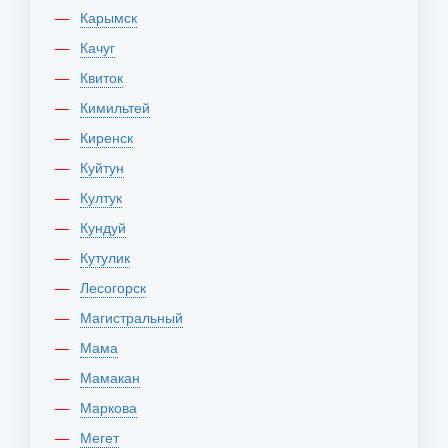
Карымск
Качуг
Квиток
Кимильтей
Киренск
Куйтун
Култук
Кундуй
Кутулик
Лесогорск
Магистральный
Мама
Мамакан
Маркова
Мегет