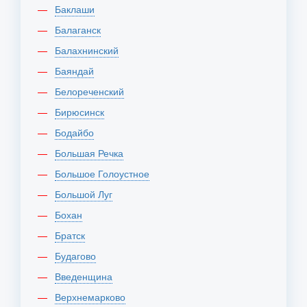
Баклаши
Балаганск
Балахнинский
Баяндай
Белореченский
Бирюсинск
Бодайбо
Большая Речка
Большое Голоустное
Большой Луг
Бохан
Братск
Будагово
Введенщина
Верхнемарково