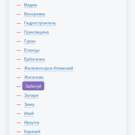
Видим
Вихоревка
Гидростроитель
Грановщина
Гуран
Еланцы
Ербогачен
Железногорск-Илимский
Жигалово
Забитуй
Залари
Зима
Икей
Иркутск
Каразей