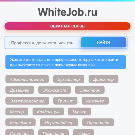
ОБРАТНАЯ СВЯЗЬ
НАЙТИ
Укажите должность или профессию, которую хотите найти
или выберите из списка популярных вакансий
Администратор
Бухгалтер
Директор
Дизайнер
Экономист
Электрик
Электромонтер
Грузчик
Инженер
Кассир
Кладовщик
Курьер
Менеджер
Мерчендайзер
Официант
Охранник
Помощник
Повар