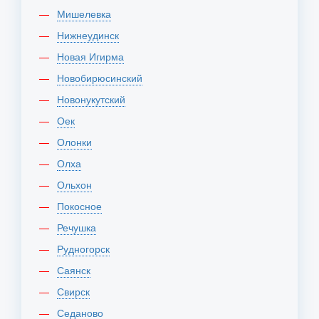
Мишелевка
Нижнеудинск
Новая Игирма
Новобирюсинский
Новонукутский
Оек
Олонки
Олха
Ольхон
Покосное
Речушка
Рудногорск
Саянск
Свирск
Седаново