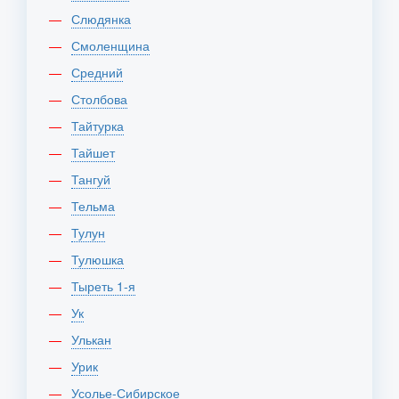
Слюдянка
Смоленщина
Средний
Столбова
Тайтурка
Тайшет
Тангуй
Тельма
Тулун
Тулюшка
Тыреть 1-я
Ук
Улькан
Урик
Усолье-Сибирское