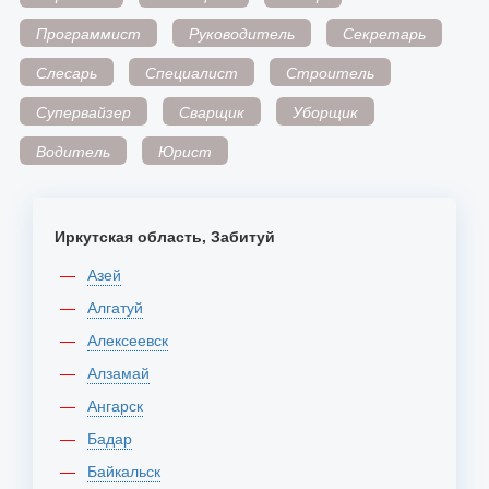
Программист
Руководитель
Секретарь
Слесарь
Специалист
Строитель
Супервайзер
Сварщик
Уборщик
Водитель
Юрист
Иркутская область, Забитуй
Азей
Алгатуй
Алексеевск
Алзамай
Ангарск
Бадар
Байкальск