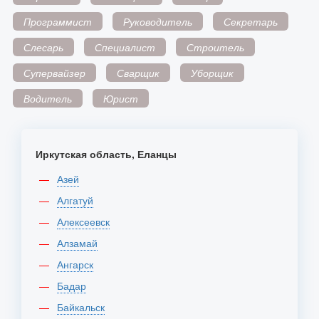
Программист
Руководитель
Секретарь
Слесарь
Специалист
Строитель
Супервайзер
Сварщик
Уборщик
Водитель
Юрист
Иркутская область, Еланцы
Азей
Алгатуй
Алексеевск
Алзамай
Ангарск
Бадар
Байкальск