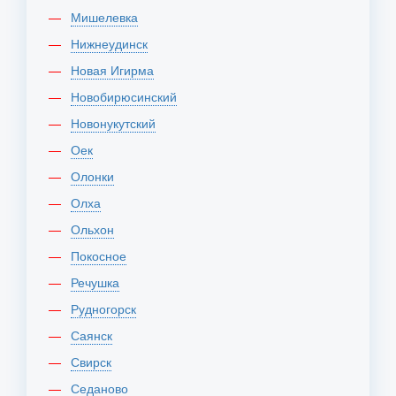
Мишелевка
Нижнеудинск
Новая Игирма
Новобирюсинский
Новонукутский
Оек
Олонки
Олха
Ольхон
Покосное
Речушка
Рудногорск
Саянск
Свирск
Седаново