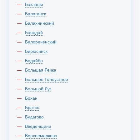
Баклаши
Балаганск
Балахнинский
Баяндай
Белореченский
Бирюсинск
Бодайбо
Большая Речка
Большое Голоустное
Большой Луг
Бохан
Братск
Будагово
Введенщина
Верхнемарково