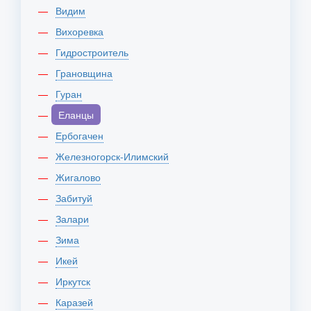
Видим
Вихоревка
Гидростроитель
Грановщина
Гуран
Еланцы
Ербогачен
Железногорск-Илимский
Жигалово
Забитуй
Залари
Зима
Икей
Иркутск
Каразей