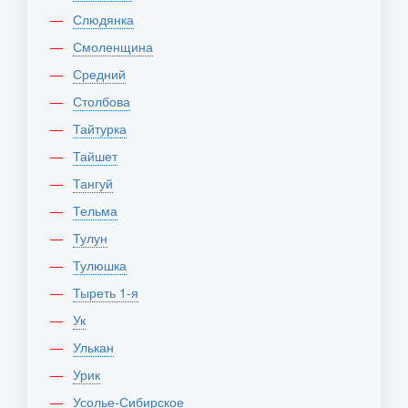
Слюдянка
Смоленщина
Средний
Столбова
Тайтурка
Тайшет
Тангуй
Тельма
Тулун
Тулюшка
Тыреть 1-я
Ук
Улькан
Урик
Усолье-Сибирское