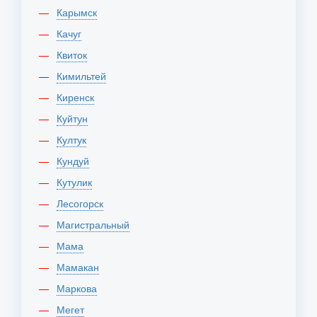
Карымск
Качуг
Квиток
Кимильтей
Киренск
Куйтун
Култук
Кундуй
Кутулик
Лесогорск
Магистральный
Мама
Мамакан
Маркова
Мегет