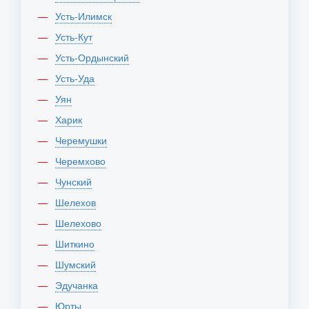
Усть-Илимск
Усть-Кут
Усть-Ордынский
Усть-Уда
Уян
Харик
Черемушки
Черемхово
Чунский
Шелехов
Шелехово
Шиткино
Шумский
Эдучанка
Юрты