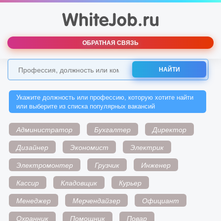
ОБРАТНАЯ СВЯЗЬ
НАЙТИ
Укажите должность или профессию, которую хотите найти
или выберите из списка популярных вакансий
Администратор
Бухгалтер
Директор
Дизайнер
Экономист
Электрик
Электромонтер
Грузчик
Инженер
Кассир
Кладовщик
Курьер
Менеджер
Мерчендайзер
Официант
Охранник
Помощник
Повар