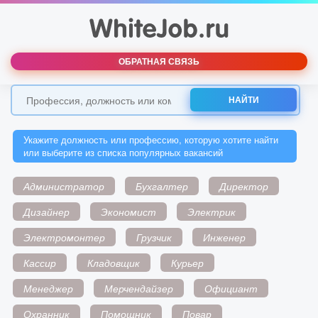
ОБРАТНАЯ СВЯЗЬ
НАЙТИ
Укажите должность или профессию, которую хотите найти
или выберите из списка популярных вакансий
Администратор
Бухгалтер
Директор
Дизайнер
Экономист
Электрик
Электромонтер
Грузчик
Инженер
Кассир
Кладовщик
Курьер
Менеджер
Мерчендайзер
Официант
Охранник
Помощник
Повар