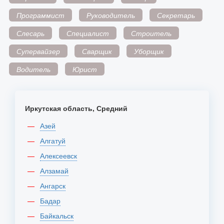
Программист
Руководитель
Секретарь
Слесарь
Специалист
Строитель
Супервайзер
Сварщик
Уборщик
Водитель
Юрист
Иркутская область, Средний
Азей
Алгатуй
Алексеевск
Алзамай
Ангарск
Бадар
Байкальск