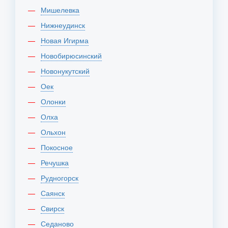
Мишелевка
Нижнеудинск
Новая Игирма
Новобирюсинский
Новонукутский
Оек
Олонки
Олха
Ольхон
Покосное
Речушка
Рудногорск
Саянск
Свирск
Седаново