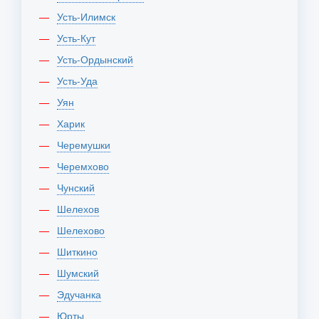
Усть-Илимск
Усть-Кут
Усть-Ордынский
Усть-Уда
Уян
Харик
Черемушки
Черемхово
Чунский
Шелехов
Шелехово
Шиткино
Шумский
Эдучанка
Юрты