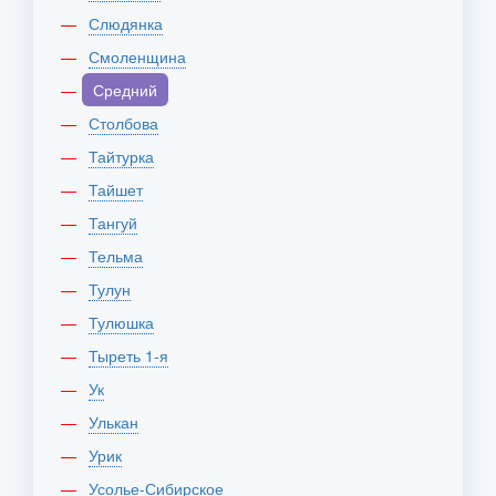
Слюдянка
Смоленщина
Средний
Столбова
Тайтурка
Тайшет
Тангуй
Тельма
Тулун
Тулюшка
Тыреть 1-я
Ук
Улькан
Урик
Усолье-Сибирское