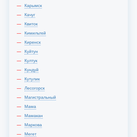
Карымск
Качуг
Квиток
Кимильтей
Киренск
Куйтун
Култук
Кундуй
Кутулик
Лесогорск
Магистральный
Мама
Мамакан
Маркова
Мегет