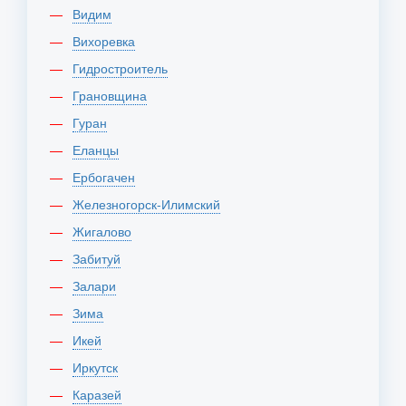
Видим
Вихоревка
Гидростроитель
Грановщина
Гуран
Еланцы
Ербогачен
Железногорск-Илимский
Жигалово
Забитуй
Залари
Зима
Икей
Иркутск
Каразей