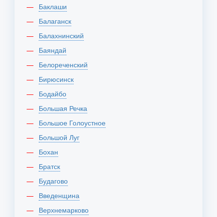
Баклаши
Балаганск
Балахнинский
Баяндай
Белореченский
Бирюсинск
Бодайбо
Большая Речка
Большое Голоустное
Большой Луг
Бохан
Братск
Будагово
Введенщина
Верхнемарково