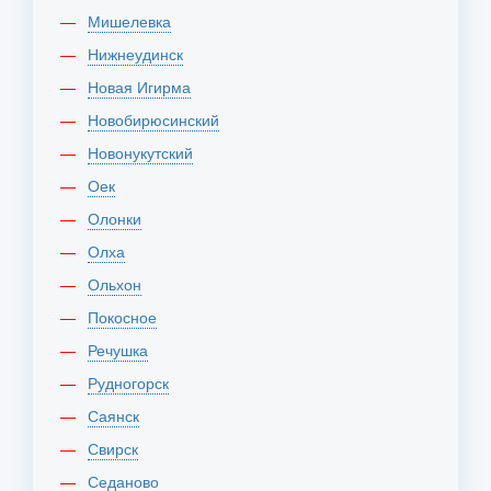
Мишелевка
Нижнеудинск
Новая Игирма
Новобирюсинский
Новонукутский
Оек
Олонки
Олха
Ольхон
Покосное
Речушка
Рудногорск
Саянск
Свирск
Седаново