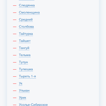
Слюдянка
Смоленщина
Средний
Столбова
Тайтурка
Тайшет
Тангуй
Тельма
Тулун
Тулюшка
Тыреть 1-я
Ук
Улькан
Урик
Усолье-Сибирское