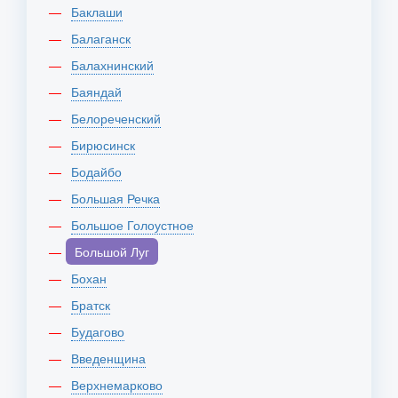
Баклаши
Балаганск
Балахнинский
Баяндай
Белореченский
Бирюсинск
Бодайбо
Большая Речка
Большое Голоустное
Большой Луг
Бохан
Братск
Будагово
Введенщина
Верхнемарково