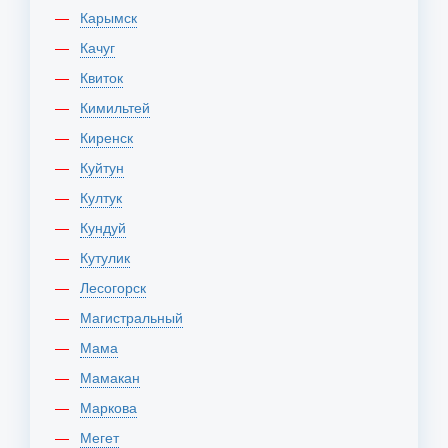
Карымск
Качуг
Квиток
Кимильтей
Киренск
Куйтун
Култук
Кундуй
Кутулик
Лесогорск
Магистральный
Мама
Мамакан
Маркова
Мегет