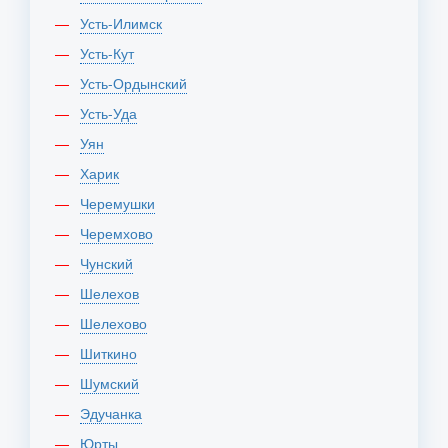
Усть-Илимск
Усть-Кут
Усть-Ордынский
Усть-Уда
Уян
Харик
Черемушки
Черемхово
Чунский
Шелехов
Шелехово
Шиткино
Шумский
Эдучанка
Юрты