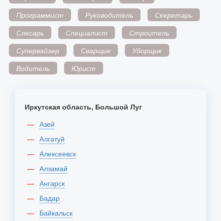
Программист
Руководитель
Секретарь
Слесарь
Специалист
Строитель
Супервайзер
Сварщик
Уборщик
Водитель
Юрист
Иркутская область, Большой Луг
Азей
Алгатуй
Алексеевск
Алзамай
Ангарск
Бадар
Байкальск