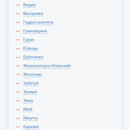
Видим
Вихоревка
Гидростроитель
Грановщина
Гуран
Еланцы
Ербогачен
Железногорск-Илимский
Жигалово
Забитуй
Залари
Зима
Икей
Иркутск
Каразей