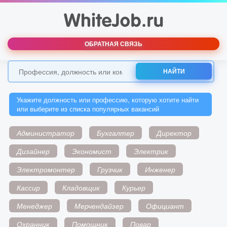
ОБРАТНАЯ СВЯЗЬ
НАЙТИ
Укажите должность или профессию, которую хотите найти
или выберите из списка популярных вакансий
Администратор
Бухгалтер
Директор
Дизайнер
Экономист
Электрик
Электромонтер
Грузчик
Инженер
Кассир
Кладовщик
Курьер
Менеджер
Мерчендайзер
Официант
Охранник
Помощник
Повар