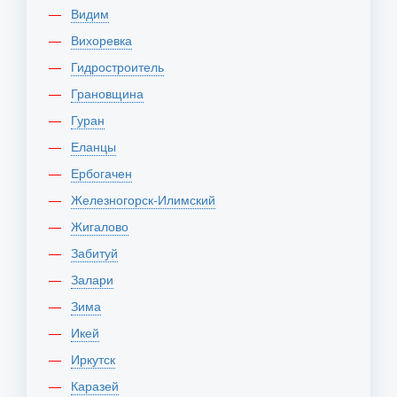
Видим
Вихоревка
Гидростроитель
Грановщина
Гуран
Еланцы
Ербогачен
Железногорск-Илимский
Жигалово
Забитуй
Залари
Зима
Икей
Иркутск
Каразей