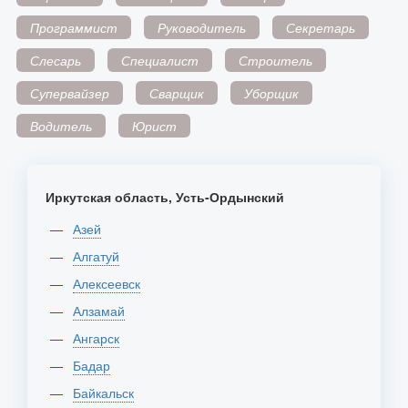
Программист
Руководитель
Секретарь
Слесарь
Специалист
Строитель
Супервайзер
Сварщик
Уборщик
Водитель
Юрист
Иркутская область, Усть-Ордынский
Азей
Алгатуй
Алексеевск
Алзамай
Ангарск
Бадар
Байкальск