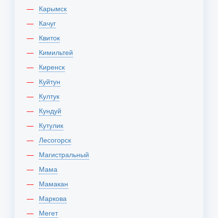
Карымск
Качуг
Квиток
Кимильтей
Киренск
Куйтун
Култук
Кундуй
Кутулик
Лесогорск
Магистральный
Мама
Мамакан
Маркова
Мегет