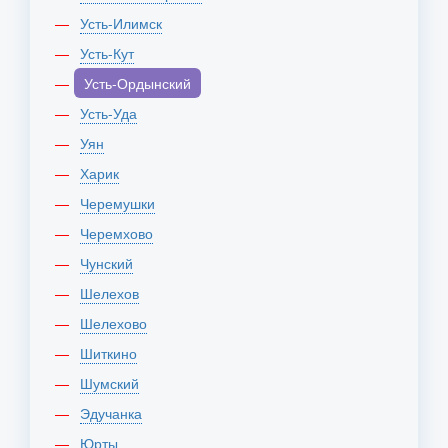
Усть-Илимск
Усть-Кут
Усть-Ордынский
Усть-Уда
Уян
Харик
Черемушки
Черемхово
Чунский
Шелехов
Шелехово
Шиткино
Шумский
Эдучанка
Юрты