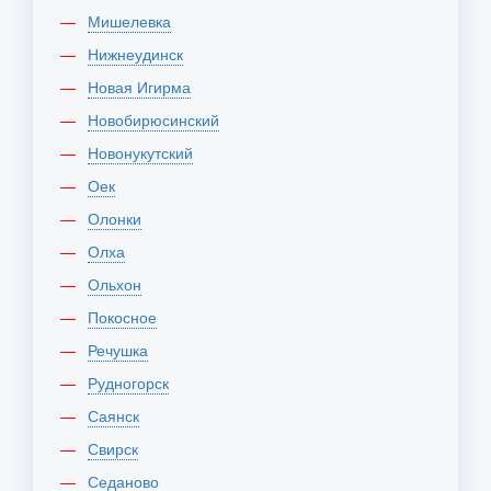
Мишелевка
Нижнеудинск
Новая Игирма
Новобирюсинский
Новонукутский
Оек
Олонки
Олха
Ольхон
Покосное
Речушка
Рудногорск
Саянск
Свирск
Седаново