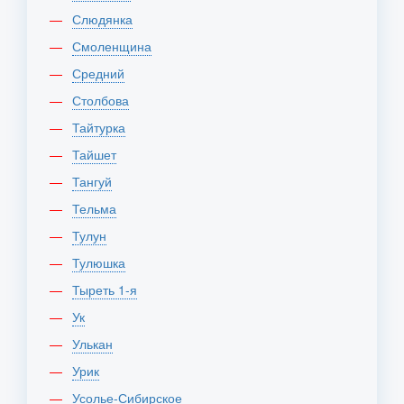
Слюдянка
Смоленщина
Средний
Столбова
Тайтурка
Тайшет
Тангуй
Тельма
Тулун
Тулюшка
Тыреть 1-я
Ук
Улькан
Урик
Усолье-Сибирское