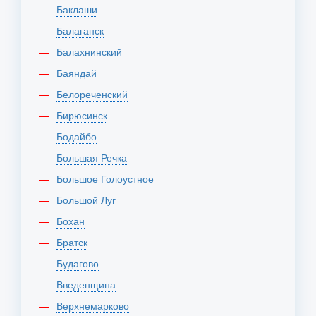
Баклаши
Балаганск
Балахнинский
Баяндай
Белореченский
Бирюсинск
Бодайбо
Большая Речка
Большое Голоустное
Большой Луг
Бохан
Братск
Будагово
Введенщина
Верхнемарково