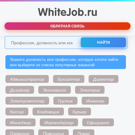
ОБРАТНАЯ СВЯЗЬ
НАЙТИ
Укажите должность или профессию, которую хотите найти
или выберите из списка популярных вакансий
Администратор
Бухгалтер
Директор
Дизайнер
Экономист
Электрик
Электромонтер
Грузчик
Инженер
Кассир
Кладовщик
Курьер
Менеджер
Мерчендайзер
Официант
Охранник
Помощник
Повар