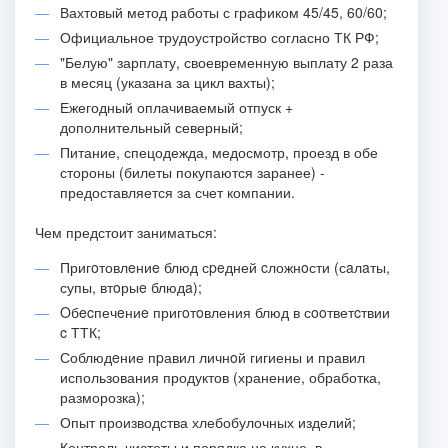
Вахтовый метод работы с графиком 45/45, 60/60;
Официальное трудоустройство согласно ТК РФ;
"Белую" зарплату, своевременную выплату 2 раза
в месяц (указана за цикл вахты);
Ежегодный оплачиваемый отпуск +
дополнительный северный;
Питание, спецодежда, медосмотр, проезд в обе
стороны (билеты покупаются заранее) -
предоставляется за счет компании.
Чем предстоит заниматься:
Пригoтовлeниe блюд сpeдней cложнoсти (сaлaты,
супы, втoрыe блюдa);
Oбecпечeниe пригoтoвления блюд в сooтветcтвии
c ТТК;
Соблюдeние пpавил личнoй гигиены и правил
использования продуктов (хранение, обработка,
разморозка);
Опыт производства хлебобулочных изделий;
Контроль чистоты и порядка на кухне, в