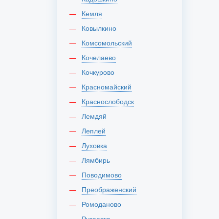
Кемля
Ковылкино
Комсомольский
Кочелаево
Кочкурово
Красномайский
Краснослободск
Лемдяй
Леплей
Луховка
Лямбирь
Поводимово
Преображенский
Ромоданово
Рузаевка