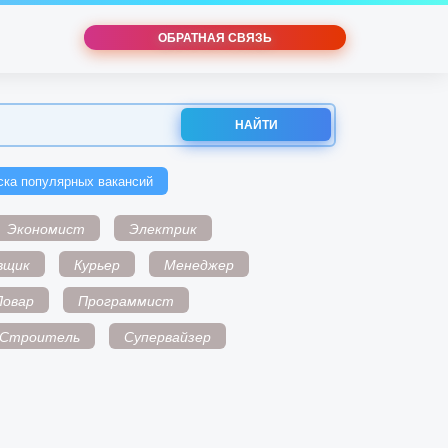
ОБРАТНАЯ СВЯЗЬ
НАЙТИ
ска популярных вакансий
Экономист
Электрик
вщик
Курьер
Менеджер
Повар
Программист
Строитель
Супервайзер