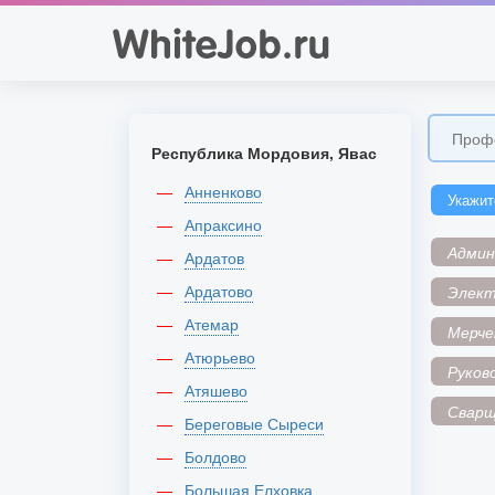
Республика Мордовия, Явас
Анненково
Укажит
Апраксино
Адми
Ардатов
Ардатово
Элек
Атемар
Мерче
Атюрьево
Руков
Атяшево
Сварщ
Береговые Сыреси
Болдово
Большая Елховка