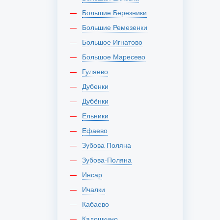
Большие Березники
Большие Ремезенки
Большое Игнатово
Большое Маресево
Гуляево
Дубенки
Дубёнки
Ельники
Ефаево
Зубова Поляна
Зубова-Поляна
Инсар
Ичалки
Кабаево
Кадошкино