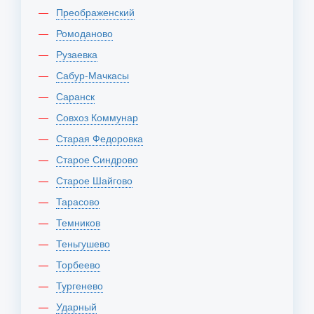
Преображенский
Ромоданово
Рузаевка
Сабур-Мачкасы
Саранск
Совхоз Коммунар
Старая Федоровка
Старое Синдрово
Старое Шайгово
Тарасово
Темников
Теньгушево
Торбеево
Тургенево
Ударный