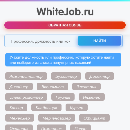
ОБРАТНАЯ СВЯЗЬ
НАЙТИ
Укажите должность или профессию, которую хотите найти
или выберите из списка популярных вакансий
Администратор
Бухгалтер
Директор
Дизайнер
Экономист
Электрик
Электромонтер
Грузчик
Инженер
Кассир
Кладовщик
Курьер
Менеджер
Мерчендайзер
Официант
Охранник
Помощник
Повар