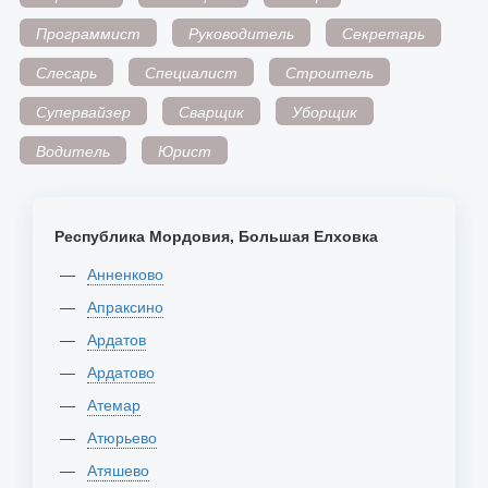
Программист
Руководитель
Секретарь
Слесарь
Специалист
Строитель
Супервайзер
Сварщик
Уборщик
Водитель
Юрист
Республика Мордовия, Большая Елховка
Анненково
Апраксино
Ардатов
Ардатово
Атемар
Атюрьево
Атяшево