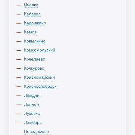
Ичалки
Кабаево
Кадошкино
Кемля
Ковылкино
Комсомольский
Кочелаево
Кочкурово
Красномайский
Краснослободск
Лемдяй
Леплей
Луховка
Лямбирь
Поводимово