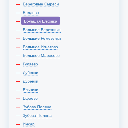
Береговые Сыреси
Болдово
Большая Елховка
Большие Березники
Большие Ремезенки
Большое Игнатово
Большое Маресево
Гуляево
Дубенки
Дубёнки
Ельники
Ефаево
Зубова Поляна
Зубова-Поляна
Инсар