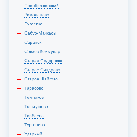
Преображенский
Ромоданово
Рузаевка
Сабур-Мачкасы
Саранск
Совхоз Коммунар
Старая Федоровка
Старое Синдрово
Старое Шайгово
Тарасово
Темников
Теньгушево
Торбеево
Тургенево
Ударный