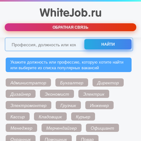
ОБРАТНАЯ СВЯЗЬ
НАЙТИ
Укажите должность или профессию, которую хотите найти
или выберите из списка популярных вакансий
Администратор
Бухгалтер
Директор
Дизайнер
Экономист
Электрик
Электромонтер
Грузчик
Инженер
Кассир
Кладовщик
Курьер
Менеджер
Мерчендайзер
Официант
Охранник
Помощник
Повар