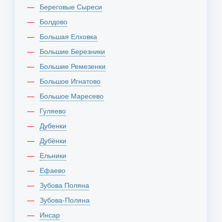
Береговые Сыреси
Болдово
Большая Елховка
Большие Березники
Большие Ремезенки
Большое Игнатово
Большое Маресево
Гуляево
Дубенки
Дубёнки
Ельники
Ефаево
Зубова Поляна
Зубова-Поляна
Инсар