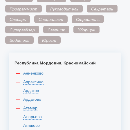
Программист
Руководитель
Секретарь
Слесарь
Специалист
Строитель
Супервайзер
Сварщик
Уборщик
Водитель
Юрист
Республика Мордовия, Красномайский
Анненково
Апраксино
Ардатов
Ардатово
Атемар
Атюрьево
Атяшево