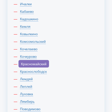
Ичалки
Кабаево
Кадошкино
Кемля
Ковылкино
Комсомольский
Кочелаево
Кочкурово
Красномайский
Краснослободск
Лемдяй
Леплей
Луховка
Лямбирь
Поводимово