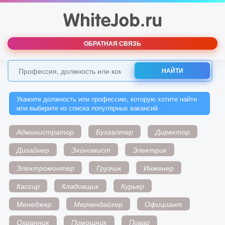
ОБРАТНАЯ СВЯЗЬ
НАЙТИ
Укажите должность или профессию, которую хотите найти
или выберите из списка популярных вакансий
Администратор
Бухгалтер
Директор
Дизайнер
Экономист
Электрик
Электромонтер
Грузчик
Инженер
Кассир
Кладовщик
Курьер
Менеджер
Мерчендайзер
Официант
Охранник
Помощник
Повар