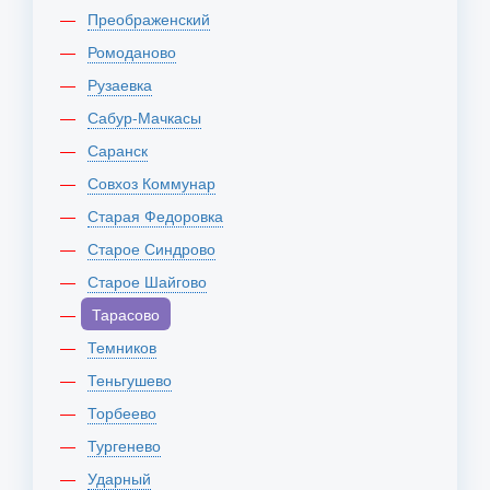
Преображенский
Ромоданово
Рузаевка
Сабур-Мачкасы
Саранск
Совхоз Коммунар
Старая Федоровка
Старое Синдрово
Старое Шайгово
Тарасово
Темников
Теньгушево
Торбеево
Тургенево
Ударный