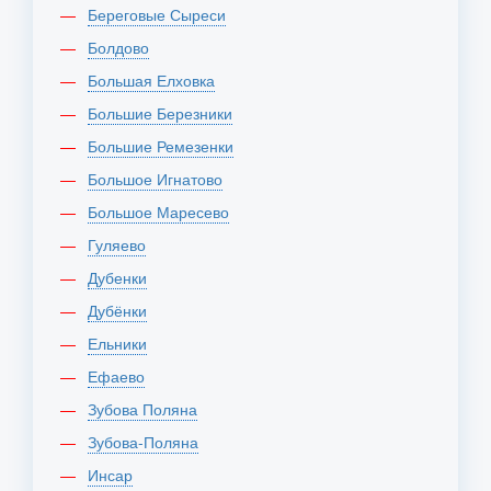
Береговые Сыреси
Болдово
Большая Елховка
Большие Березники
Большие Ремезенки
Большое Игнатово
Большое Маресево
Гуляево
Дубенки
Дубёнки
Ельники
Ефаево
Зубова Поляна
Зубова-Поляна
Инсар