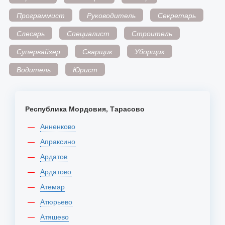
Программист
Руководитель
Секретарь
Слесарь
Специалист
Строитель
Супервайзер
Сварщик
Уборщик
Водитель
Юрист
Республика Мордовия, Тарасово
Анненково
Апраксино
Ардатов
Ардатово
Атемар
Атюрьево
Атяшево