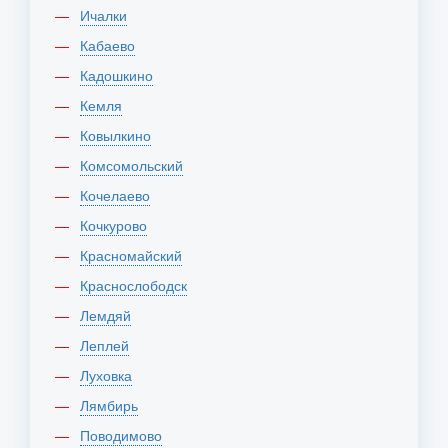
Ичалки
Кабаево
Кадошкино
Кемля
Ковылкино
Комсомольский
Кочелаево
Кочкурово
Красномайский
Краснослободск
Лемдяй
Леплей
Луховка
Лямбирь
Поводимово