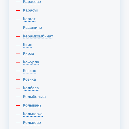
Карасево
Карасук
Каргат
Квашнино
Керамкомбинат
Киик
Кирза
Кожурла
Козино
Козиха
Колбаса
Колыбелька
Колывань
Кольцовка
Кольцово