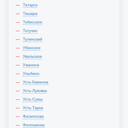
Татарск
Ташара
Тебисское
Тогучин
Тулинский
Убинское
Увальское
Ужаниха
Улыбино
Усть-Каменка
Усть-Луковка
Усть-Сумы
Усть-Тарка
Филиппово
Филошенка