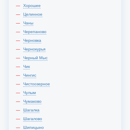
Хорошее
Целинное
Чаны
Черепаново
Черновка
Чернокурья
Черный Мыс
Чик
Чингис
Чистоозерное
Чулым
Чумаково
Шагалка
Шагалово
Шипицыно