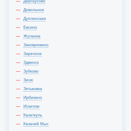
Дергаусово
Довольное
Дупленская
Евсино
Жуланка
Заковряжино
Заречное
Здвинск
Зубково
Зюзя
Зятьковка
Ирбизино
Искитим
Казаткуль
Казачий Мыс