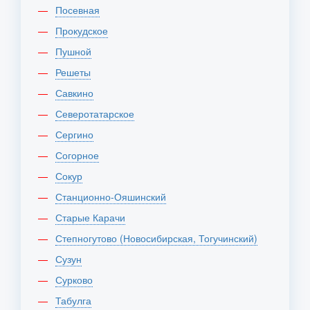
Посевная
Прокудское
Пушной
Решеты
Савкино
Северотатарское
Сергино
Согорное
Сокур
Станционно-Ояшинский
Старые Карачи
Степногутово (Новосибирская, Тогучинский)
Сузун
Сурково
Табулга