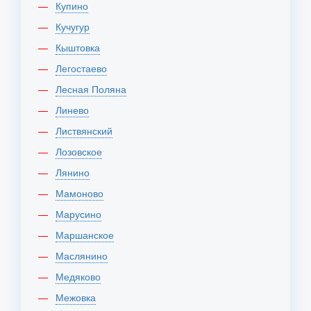
Купино
Кучугур
Кыштовка
Легостаево
Лесная Поляна
Линево
Листвянский
Лозовское
Лянино
Мамоново
Марусино
Маршанское
Маслянино
Медяково
Межовка