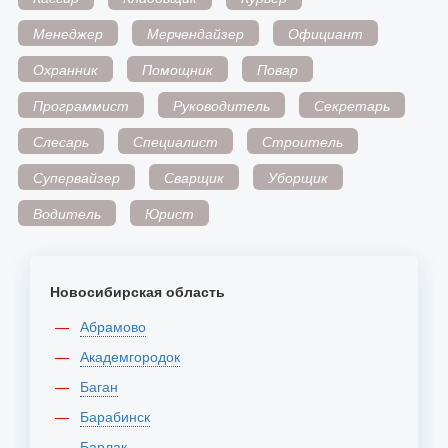
Менеджер
Мерчендайзер
Официант
Охранник
Помощник
Повар
Программист
Руководитель
Секретарь
Слесарь
Специалист
Строитель
Супервайзер
Сварщик
Уборщик
Водитель
Юрист
Новосибирская область
Абрамово
Академгородок
Баган
Барабинск
Барлак