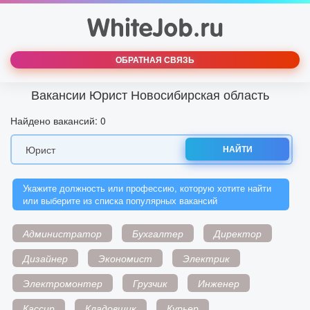
ОБРАТНАЯ СВЯЗЬ
Вакансии Юрист Новосибирская область
Найдено вакансий: 0
НАЙТИ
Укажите должность или профессию, которую хотите найти
или выберите из списка популярных вакансий
Администратор
Бухгалтер
Директор
Дизайнер
Экономист
Электрик
Электромонтер
Грузчик
Инженер
Кассир
Кладовщик
Курьер