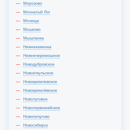
Морозово
Мохнатый Лог
Мочище
Мошково
Мышланка
Нижнекаменка
Нижнечеремошное
Новодубровское
Новоиткульское
Новокремлевское
Новокремлёвское
Новолуговое
Новопервомайское
Новопичугово
Новосибирск