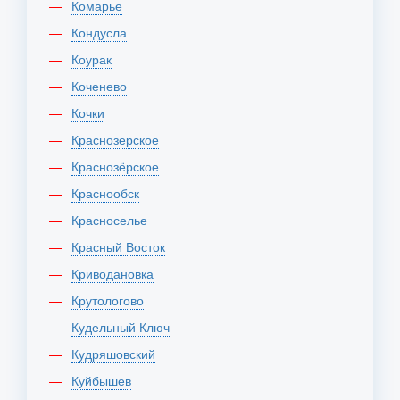
Комарье
Кондусла
Коурак
Коченево
Кочки
Краснозерское
Краснозёрское
Краснообск
Красноселье
Красный Восток
Криводановка
Крутологово
Кудельный Ключ
Кудряшовский
Куйбышев