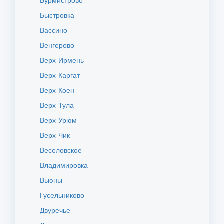
Бурмистрово
Быстровка
Вассино
Венгерово
Верх-Ирмень
Верх-Каргат
Верх-Коен
Верх-Тула
Верх-Урюм
Верх-Чик
Веселовское
Владимировка
Вьюны
Гусельниково
Двуречье