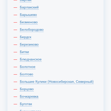
Барлакский
Барышево
Безменово
Белобородово
Бердск
Березиково
Битки
Блюдчанское
Болотное
Болтово
Большие Кулики (Новосибирская, Северный)
Борцово
Бочкаревка
Буготак