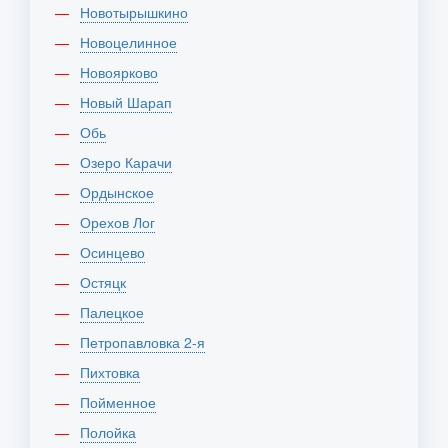
Новотырышкино
Новоцелинное
Новоярково
Новый Шарап
Обь
Озеро Карачи
Ордынское
Орехов Лог
Осинцево
Остяцк
Палецкое
Петропавловка 2-я
Пихтовка
Пойменное
Полойка