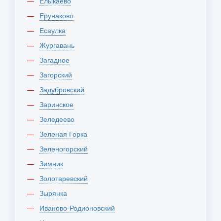
Елыкаево
Ерунаково
Есаулка
Жургавань
Загадное
Загорский
Задубровский
Заринское
Зеледеево
Зеленая Горка
Зеленогорский
Зимник
Золотаревский
Зырянка
Иваново-Родионовский