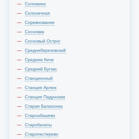
Соломино
Солонечная
Соревнование
Сосновка
Сосновый Острог
Среднеберезовский
Средние Кичи
Средний Бугзас
Станционный
Станция Арлюк
Станция Падунская
Старая Балахонка
Староабашево
Старобачаты
Старопестерево