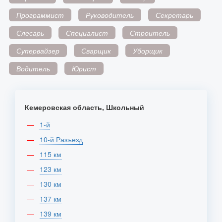
Программист
Руководитель
Секретарь
Слесарь
Специалист
Строитель
Супервайзер
Сварщик
Уборщик
Водитель
Юрист
Кемеровская область, Школьный
1-й
10-й Разъезд
115 км
123 км
130 км
137 км
139 км