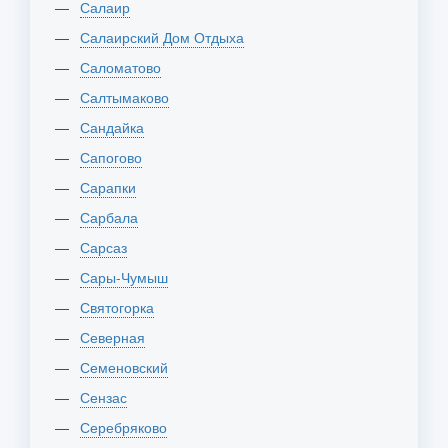
Салаир
Салаирский Дом Отдыха
Саломатово
Салтымаково
Сандайка
Сапогово
Сарапки
Сарбала
Сарсаз
Сары-Чумыш
Святогорка
Северная
Семеновский
Сензас
Серебряково