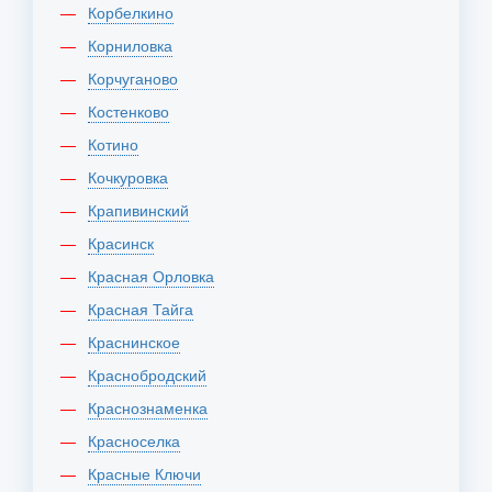
Корбелкино
Корниловка
Корчуганово
Костенково
Котино
Кочкуровка
Крапивинский
Красинск
Красная Орловка
Красная Тайга
Краснинское
Краснобродский
Краснознаменка
Красноселка
Красные Ключи