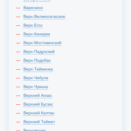
Варюхино
Верх-Великосельское
Верх-Егос
Верх-Кинерки
Верх-Мостовинский
Верх-Падунский
Верх-Подобас
Верх-Тайменка
Верх-Чебула
Верх-Чумыш
Верхний Анзас
Верхний Бугзас
Верхний Калтан
Верхний Таймет
Верховская