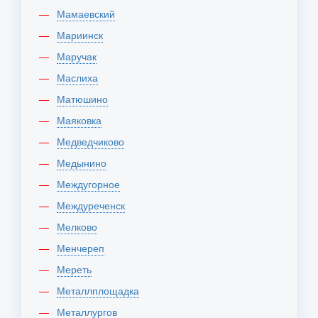
Мамаевский
Мариинск
Маручак
Маслиха
Матюшино
Маяковка
Медведчиково
Медынино
Междугорное
Междуреченск
Мелково
Менчереп
Мереть
Металлплощадка
Металлургов