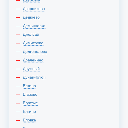
Дворниково
Дедюево
Демьяновка
Джелсай
Димитрово
Долгополово
Драченино
Дружный
Дунай-Ключ
Евтино
Егозово
Егултыс
Елгино
Еловка