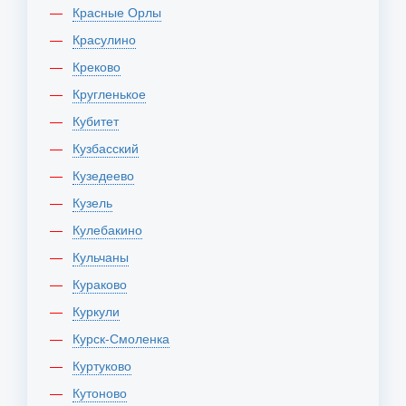
Красные Орлы
Красулино
Креково
Кругленькое
Кубитет
Кузбасский
Кузедеево
Кузель
Кулебакино
Кульчаны
Кураково
Куркули
Курск-Смоленка
Куртуково
Кутоново