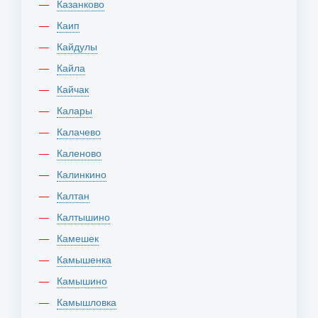
Казанково
Каип
Кайдулы
Кайла
Кайчак
Калары
Калачево
Каленово
Калинкино
Калтан
Калтышино
Камешек
Камышенка
Камышино
Камышловка