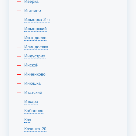
Иверка
Иганино
Ижморка 2-я
Ижморский
Изындаево
Илиндеевка
Индустрия
Инской
Инченково
Инюшка
Итатский
Иткара
Кабаново
Каз
Казанка-20