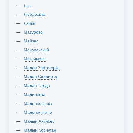
Лыс
Любаровка
Ляпки
Мазурово
Майзас
Макаракский
Максимово
Малая Златогорка
Малая Салаирка
Малая Талда
Малиновка
Малопесчанка
Малопичугино
Малый Антибес
Малый Корчуган