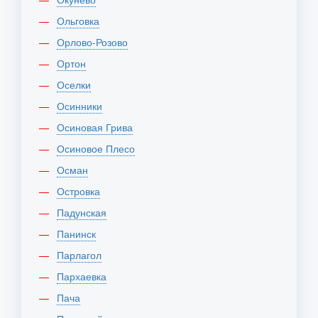
Ольговка
Орлово-Розово
Ортон
Оселки
Осинники
Осиновая Грива
Осиновое Плесо
Осман
Островка
Падунская
Панинск
Парлагол
Пархаевка
Пача