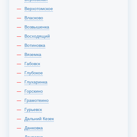
Верхотомское
Власково
Возвышенка
Восходящий
Вотиновка
Вяземка
Габовск
Глубокое
Глухаринка
Горскино
Грамотеино
Гурьевск
Дальний Кезек
Данковка
Дауровка