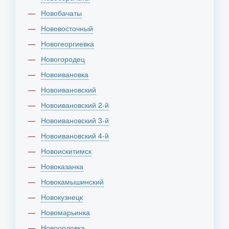
Новобачаты
Нововосточный
Новогеоргиевка
Новогородец
Новоивановка
Новоивановский
Новоивановский 2-й
Новоивановский 3-й
Новоивановский 4-й
Новоискитимск
Новоказанка
Новокамышинский
Новокузнецк
Новомарьинка
Новоорловка