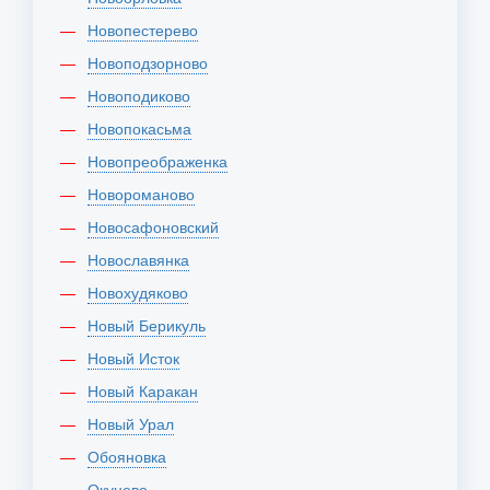
Новопестерево
Новоподзорново
Новоподиково
Новопокасьма
Новопреображенка
Новороманово
Новосафоновский
Новославянка
Новохудяково
Новый Берикуль
Новый Исток
Новый Каракан
Новый Урал
Обояновка
Окунево