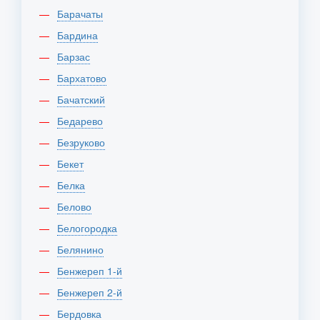
Барачаты
Бардина
Барзас
Бархатово
Бачатский
Бедарево
Безруково
Бекет
Белка
Белово
Белогородка
Белянино
Бенжереп 1-й
Бенжереп 2-й
Бердовка