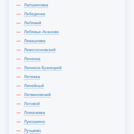
Лапшиновка
Лебедянка
Лебяжий
Лебяжье-Асаново
Левашовка
Левососновский
Ленинка
Ленинск-Кузнецкий
Летяжка
Линейный
Литвиновский
Логовой
Ломачевка
Лукошкино
Лучшево