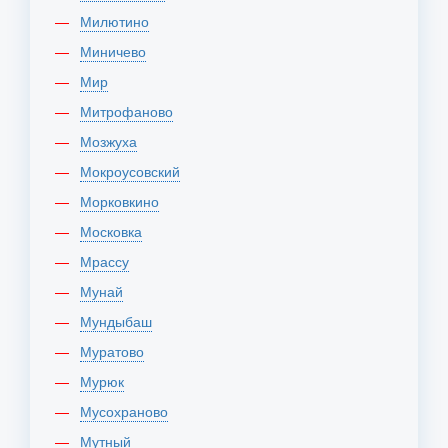
Милютино
Миничево
Мир
Митрофаново
Мозжуха
Мокроусовский
Морковкино
Московка
Мрассу
Мунай
Мундыбаш
Муратово
Мурюк
Мусохраново
Мутный