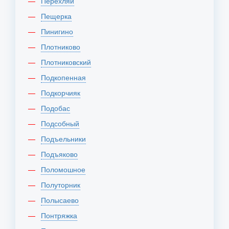
Перехляй
Пещерка
Пинигино
Плотниково
Плотниковский
Подкопенная
Подкорчияк
Подобас
Подсобный
Подъельники
Подъяково
Поломошное
Полуторник
Полысаево
Понтряжка