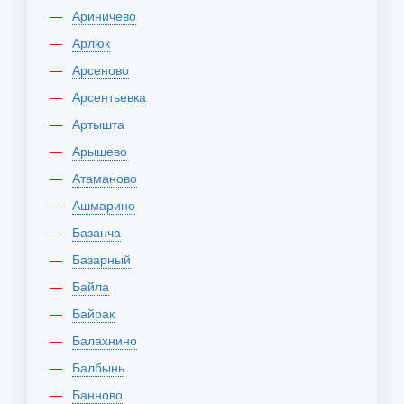
Ариничево
Арлюк
Арсеново
Арсентьевка
Артышта
Арышево
Атаманово
Ашмарино
Базанча
Базарный
Байла
Байрак
Балахнино
Балбынь
Банново