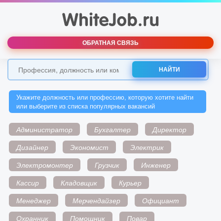
ОБРАТНАЯ СВЯЗЬ
НАЙТИ
Укажите должность или профессию, которую хотите найти
или выберите из списка популярных вакансий
Администратор
Бухгалтер
Директор
Дизайнер
Экономист
Электрик
Электромонтер
Грузчик
Инженер
Кассир
Кладовщик
Курьер
Менеджер
Мерчендайзер
Официант
Охранник
Помощник
Повар