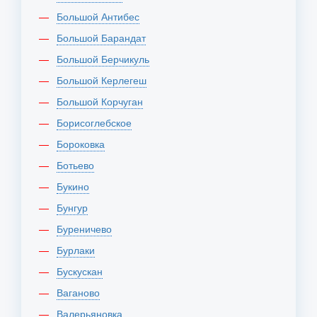
Большой Антибес
Большой Барандат
Большой Берчикуль
Большой Керлегеш
Большой Корчуган
Борисоглебское
Бороковка
Ботьево
Букино
Бунгур
Буреничево
Бурлаки
Бускускан
Ваганово
Валерьяновка