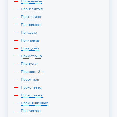
Поперечное
Пор-Искитим
Портнягино
Постниково
Почаевка
Почитанка
Правдинка
Приметкино
Приречье
Пристань 2-я
Проектная
Прокопьево
Прокопьевск
Промышленная
Проскоково