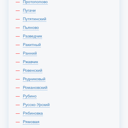
Протопопово
Пугачи
Путятинский
Пьяново
Разведчик
Ракитный
Ранний
Ржавчик
Ровенский
Родниковый
Романовский
Рубино
Русско-Урский
Рябиновка
Рямовая