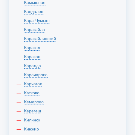
Камышная
Кандалеп
Кара-Чумыш
Карагайла
Карагайлинский
Карагол
Каракан
Каралда
Карачарово
Карчагол
Катково
Кемерово
Керегеш
Килинск
Кинжир