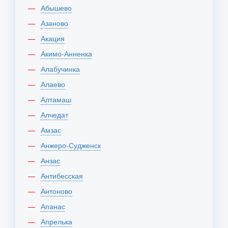
Абышево
Азаново
Акация
Акимо-Анненка
Алабучинка
Алаево
Алтамаш
Алчедат
Амзас
Анжеро-Судженск
Анзас
Антибесская
Антоново
Апанас
Апрелька