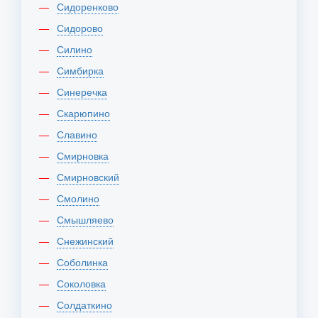
Сидоренково
Сидорово
Силино
Симбирка
Синеречка
Скарюпино
Славино
Смирновка
Смирновский
Смолино
Смышляево
Снежинский
Соболинка
Соколовка
Солдаткино