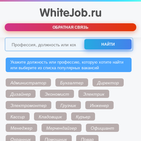
ОБРАТНАЯ СВЯЗЬ
НАЙТИ
Укажите должность или профессию, которую хотите найти
или выберите из списка популярных вакансий
Администратор
Бухгалтер
Директор
Дизайнер
Экономист
Электрик
Электромонтер
Грузчик
Инженер
Кассир
Кладовщик
Курьер
Менеджер
Мерчендайзер
Официант
Охранник
Помощник
Повар