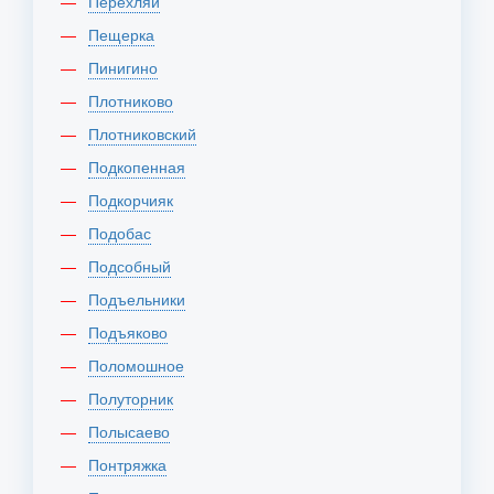
Перехляй
Пещерка
Пинигино
Плотниково
Плотниковский
Подкопенная
Подкорчияк
Подобас
Подсобный
Подъельники
Подъяково
Поломошное
Полуторник
Полысаево
Понтряжка