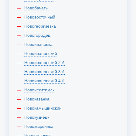
Новобачаты
Нововосточный
Новогеоргиевка
Новогородец
Новоивановка
Новоивановский
Новоивановский 2-й
Новоивановский 3-й
Новоивановский 4-й
Новоискитимск
Новоказанка
Новокамышинский
Новокузнецк
Новомарьинка
Новоорловка