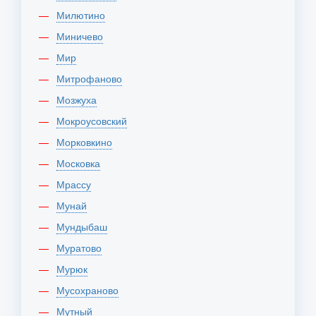
Милютино
Миничево
Мир
Митрофаново
Мозжуха
Мокроусовский
Морковкино
Московка
Мрассу
Мунай
Мундыбаш
Муратово
Мурюк
Мусохраново
Мутный