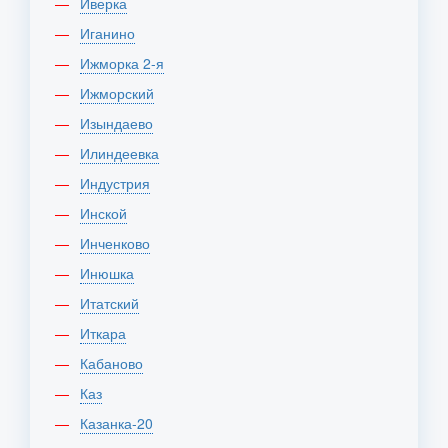
Иверка
Иганино
Ижморка 2-я
Ижморский
Изындаево
Илиндеевка
Индустрия
Инской
Инченково
Инюшка
Итатский
Иткара
Кабаново
Каз
Казанка-20