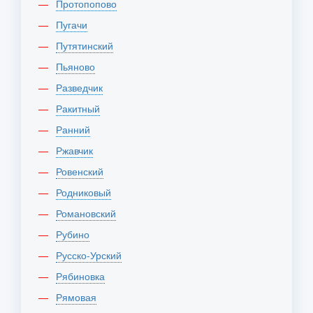
Протопопово
Пугачи
Путятинский
Пьяново
Разведчик
Ракитный
Ранний
Ржавчик
Ровенский
Родниковый
Романовский
Рубино
Русско-Урский
Рябиновка
Рямовая