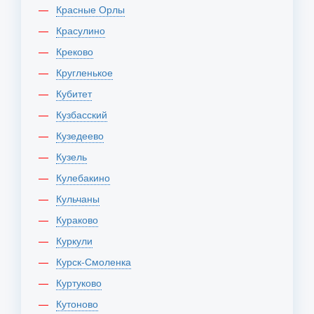
Красные Орлы
Красулино
Креково
Кругленькое
Кубитет
Кузбасский
Кузедеево
Кузель
Кулебакино
Кульчаны
Кураково
Куркули
Курск-Смоленка
Куртуково
Кутоново