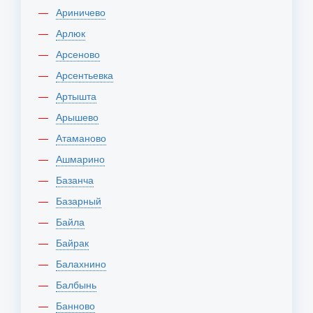
Ариничево
Арлюк
Арсеново
Арсентьевка
Артышта
Арышево
Атаманово
Ашмарино
Базанча
Базарный
Байла
Байрак
Балахнино
Балбынь
Банново