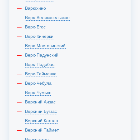
Варюхино
Верх-Великосельское
Верх-Егос
Верх-Кинерки
Верх-Мостовинский
Верх-Падунский
Верх-Подобас
Верх-Тайменка
Верх-Чебула
Верх-Чумыш
Верхний Анзас
Верхний Бугзас
Верхний Калтан
Верхний Таймет
Верховская