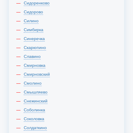
Сидоренково
Сидорово
Силино
Симбирка
Синеречка
Скарюпино
Славино
Смирновка
Смирновский
Смолино
Смышляево
Снежинский
Соболинка
Соколовка
Солдаткино