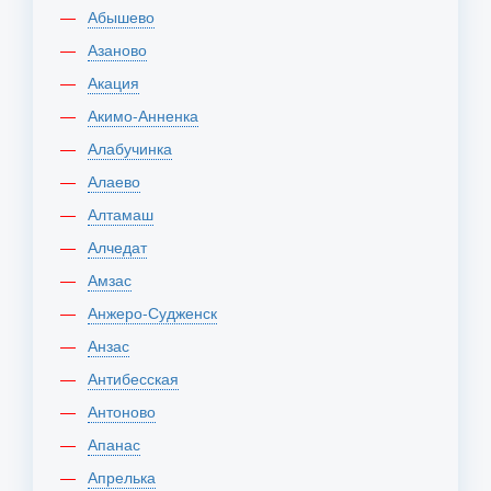
Абышево
Азаново
Акация
Акимо-Анненка
Алабучинка
Алаево
Алтамаш
Алчедат
Амзас
Анжеро-Судженск
Анзас
Антибесская
Антоново
Апанас
Апрелька