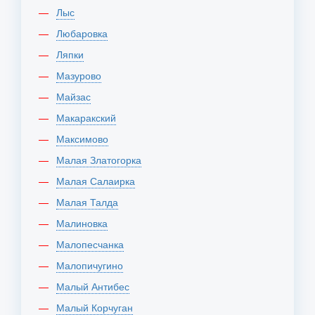
Лыс
Любаровка
Ляпки
Мазурово
Майзас
Макаракский
Максимово
Малая Златогорка
Малая Салаирка
Малая Талда
Малиновка
Малопесчанка
Малопичугино
Малый Антибес
Малый Корчуган