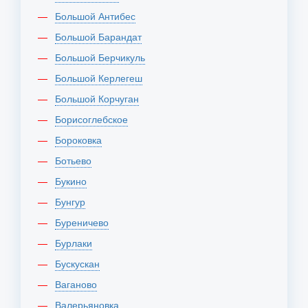
Большой Антибес
Большой Барандат
Большой Берчикуль
Большой Керлегеш
Большой Корчуган
Борисоглебское
Бороковка
Ботьево
Букино
Бунгур
Буреничево
Бурлаки
Бускускан
Ваганово
Валерьяновка