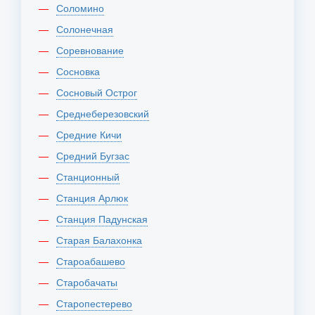
Соломино
Солонечная
Соревнование
Сосновка
Сосновый Острог
Среднеберезовский
Средние Кичи
Средний Бугзас
Станционный
Станция Арлюк
Станция Падунская
Старая Балахонка
Староабашево
Старобачаты
Старопестерево