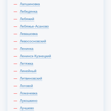
Лапшиновка
Лебедянка
Лебяжий
Лебяжье-Асаново
Левашовка
Левососновский
Ленинка
Ленинск-Кузнецкий
Летяжка
Линейный
Литвиновский
Логовой
Ломачевка
Лукошкино
Лучшево