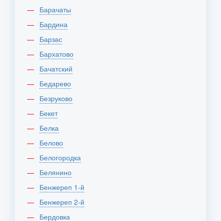
Барачаты
Бардина
Барзас
Бархатово
Бачатский
Бедарево
Безруково
Бекет
Белка
Белово
Белогородка
Белянино
Бенжереп 1-й
Бенжереп 2-й
Бердовка