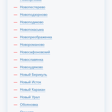
Новопестерево
Новоподзорново
Новоподиково
Новопокасьма
Новопреображенка
Новороманово
Новосафоновский
Новославянка
Новохудяково
Новый Берикуль
Новый Исток
Новый Каракан
Новый Урал
Обояновка
Окунево