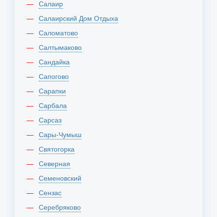
Салаир
Салаирский Дом Отдыха
Саломатово
Салтымаково
Сандайка
Сапогово
Сарапки
Сарбала
Сарсаз
Сары-Чумыш
Святогорка
Северная
Семеновский
Сензас
Серебряково