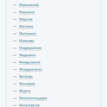
Мамаевский
Мариинск
Маручак
Маслиха
Матюшино
Маяковка
Медведчиково
Медынино
Междугорное
Междуреченск
Мелково
Менчереп
Мереть
Металлплощадка
Металлургов