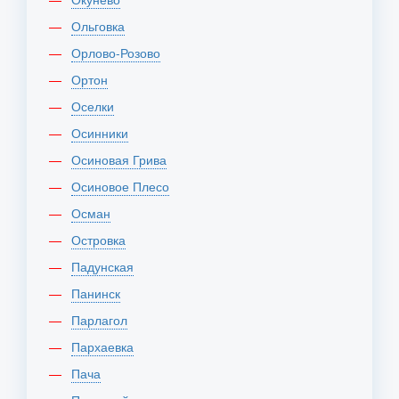
Ольговка
Орлово-Розово
Ортон
Оселки
Осинники
Осиновая Грива
Осиновое Плесо
Осман
Островка
Падунская
Панинск
Парлагол
Пархаевка
Пача