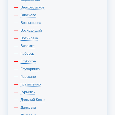
Верхотомское
Власково
Возвышенка
Восходящий
Вотиновка
Вяземка
Габовск
Глубокое
Глухаринка
Горскино
Грамотеино
Гурьевск
Дальний Кезек
Данковка
Дауровка