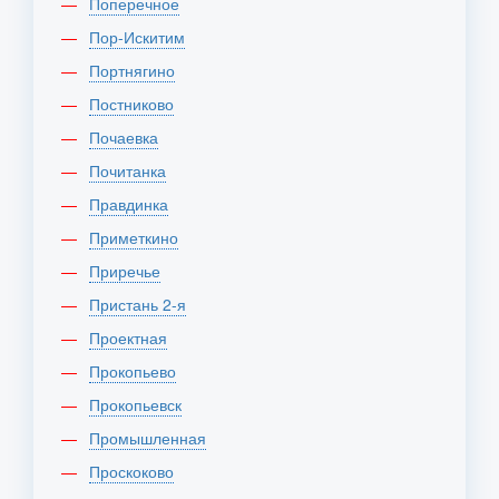
Поперечное
Пор-Искитим
Портнягино
Постниково
Почаевка
Почитанка
Правдинка
Приметкино
Приречье
Пристань 2-я
Проектная
Прокопьево
Прокопьевск
Промышленная
Проскоково