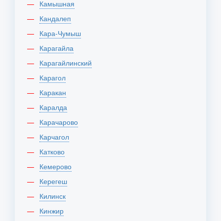
Камышная
Кандалеп
Кара-Чумыш
Карагайла
Карагайлинский
Карагол
Каракан
Каралда
Карачарово
Карчагол
Катково
Кемерово
Керегеш
Килинск
Кинжир