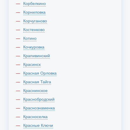
Корбелкино
Корниловка
Корчуганово
Костенково
Котино
Кочкуровка
Крапивинский
Красинск
Красная Орловка
Красная Тайга
Краснинское
Краснобродский
Краснознаменка
Красноселка
Красные Ключи