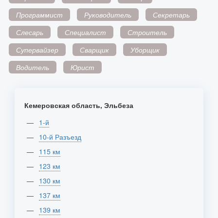
Программист
Руководитель
Секретарь
Слесарь
Специалист
Строитель
Супервайзер
Сварщик
Уборщик
Водитель
Юрист
Кемеровская область, Эльбеза
1-й
10-й Разъезд
115 км
123 км
130 км
137 км
139 км