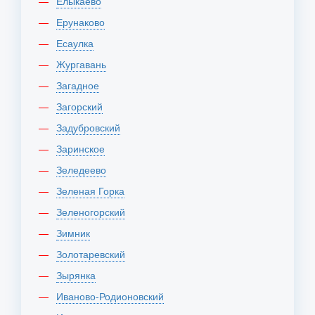
Елыкаево
Ерунаково
Есаулка
Жургавань
Загадное
Загорский
Задубровский
Заринское
Зеледеево
Зеленая Горка
Зеленогорский
Зимник
Золотаревский
Зырянка
Иваново-Родионовский