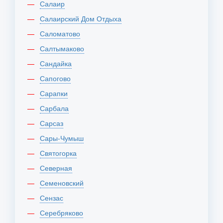
Салаир
Салаирский Дом Отдыха
Саломатово
Салтымаково
Сандайка
Сапогово
Сарапки
Сарбала
Сарсаз
Сары-Чумыш
Святогорка
Северная
Семеновский
Сензас
Серебряково