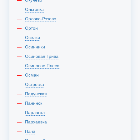
Ольговка
Орлово-Розово
Ортон
Оселки
Осинники
Осиновая Грива
Осиновое Плесо
Осман
Островка
Падунская
Панинск
Парлагол
Пархаевка
Пача