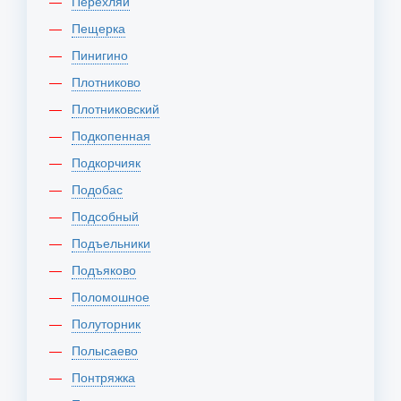
Перехляй
Пещерка
Пинигино
Плотниково
Плотниковский
Подкопенная
Подкорчияк
Подобас
Подсобный
Подъельники
Подъяково
Поломошное
Полуторник
Полысаево
Понтряжка