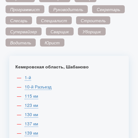
Программист
Руководитель
Секретарь
Слесарь
Специалист
Строитель
Супервайзер
Сварщик
Уборщик
Водитель
Юрист
Кемеровская область, Шабаново
1-й
10-й Разъезд
115 км
123 км
130 км
137 км
139 км