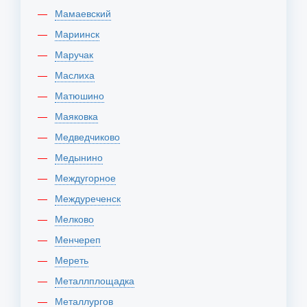
Мамаевский
Мариинск
Маручак
Маслиха
Матюшино
Маяковка
Медведчиково
Медынино
Междугорное
Междуреченск
Мелково
Менчереп
Мереть
Металлплощадка
Металлургов