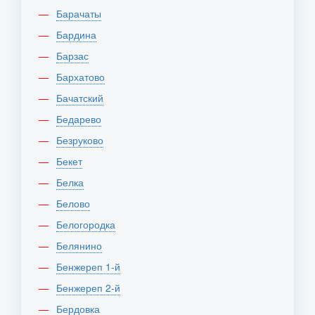
Барачаты
Бардина
Барзас
Бархатово
Бачатский
Бедарево
Безруково
Бекет
Белка
Белово
Белогородка
Белянино
Бенжереп 1-й
Бенжереп 2-й
Бердовка