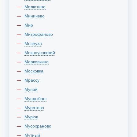
Милютино
Миничево
Мир
Митрофаново
Мозжуха
Мокроусовский
Морковкино
Московка
Мрассу
Мунай
Мундыбаш
Муратово
Мурюк
Мусохраново
Мутный