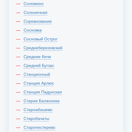
Соломино
Солонечная
Соревнование
Сосновка
Сосновый Острог
Среднеберезовский
Средние Кичи
Средний Бугзас
Станционный
Станция Арлюк
Станция Падунская
Старая Балахонка
Староабашево
Старобачаты
Старопестерево