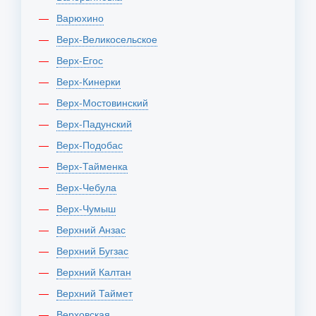
Варюхино
Верх-Великосельское
Верх-Егос
Верх-Кинерки
Верх-Мостовинский
Верх-Падунский
Верх-Подобас
Верх-Тайменка
Верх-Чебула
Верх-Чумыш
Верхний Анзас
Верхний Бугзас
Верхний Калтан
Верхний Таймет
Верховская