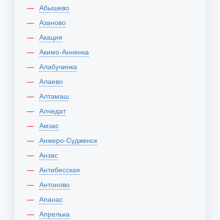
Абышево
Азаново
Акация
Акимо-Анненка
Алабучинка
Алаево
Алтамаш
Алчедат
Амзас
Анжеро-Судженск
Анзас
Антибесская
Антоново
Апанас
Апрелька