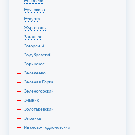
Елыкаево
Ерунаково
Есаулка
Жургавань
Загадное
Загорский
Задубровский
Заринское
Зеледеево
Зеленая Горка
Зеленогорский
Зимник
Золотаревский
Зырянка
Иваново-Родионовский