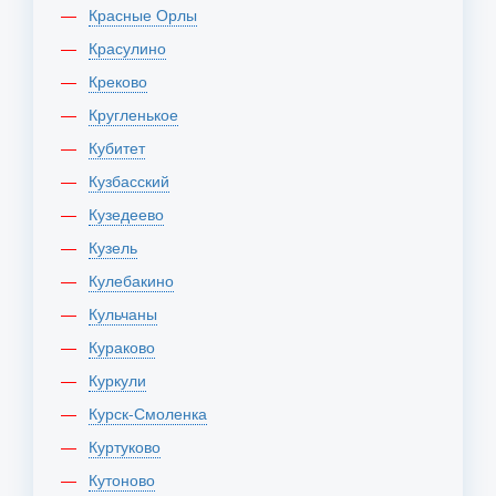
Красные Орлы
Красулино
Креково
Кругленькое
Кубитет
Кузбасский
Кузедеево
Кузель
Кулебакино
Кульчаны
Кураково
Куркули
Курск-Смоленка
Куртуково
Кутоново