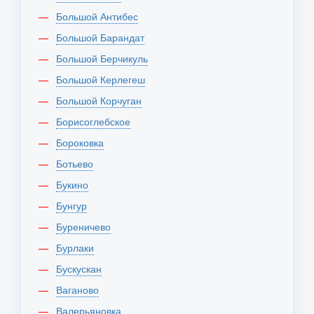
Большой Антибес
Большой Барандат
Большой Берчикуль
Большой Керлегеш
Большой Корчуган
Борисоглебское
Бороковка
Ботьево
Букино
Бунгур
Буреничево
Бурлаки
Бускускан
Ваганово
Валерьяновка