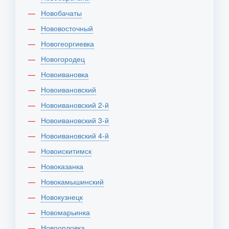
Новобачаты
Нововосточный
Новогеоргиевка
Новогородец
Новоивановка
Новоивановский
Новоивановский 2-й
Новоивановский 3-й
Новоивановский 4-й
Новоискитимск
Новоказанка
Новокамышинский
Новокузнецк
Новомарьинка
Новоорловка