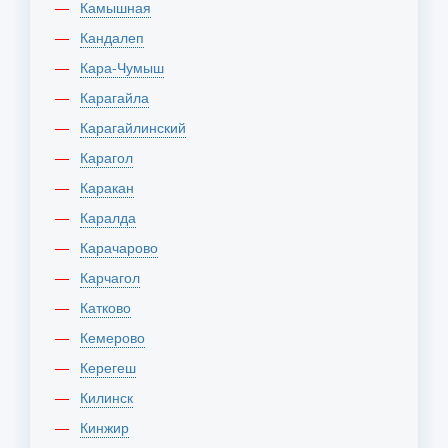
Камышная
Кандалеп
Кара-Чумыш
Карагайла
Карагайлинский
Карагол
Каракан
Каралда
Карачарово
Карчагол
Катково
Кемерово
Керегеш
Килинск
Кинжир