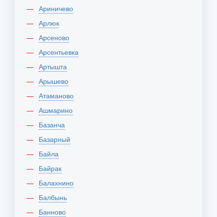
Ариничево
Арлюк
Арсеново
Арсентьевка
Артышта
Арышево
Атаманово
Ашмарино
Базанча
Базарный
Байла
Байрак
Балахнино
Балбынь
Банново