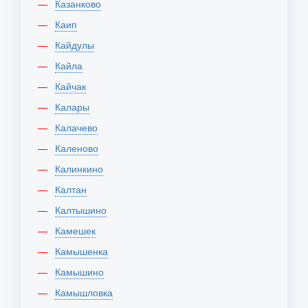
Казанково
Каип
Кайдулы
Кайла
Кайчак
Калары
Калачево
Каленово
Калинкино
Калтан
Калтышино
Камешек
Камышенка
Камышино
Камышловка