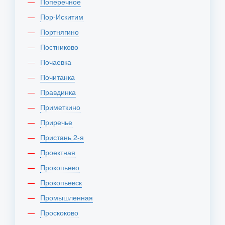
Поперечное
Пор-Искитим
Портнягино
Постниково
Почаевка
Почитанка
Правдинка
Приметкино
Приречье
Пристань 2-я
Проектная
Прокопьево
Прокопьевск
Промышленная
Проскоково