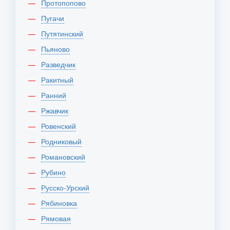
Протопопово
Пугачи
Путятинский
Пьяново
Разведчик
Ракитный
Ранний
Ржавчик
Ровенский
Родниковый
Романовский
Рубино
Русско-Урский
Рябиновка
Рямовая