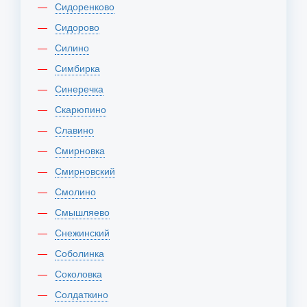
Сидоренково
Сидорово
Силино
Симбирка
Синеречка
Скарюпино
Славино
Смирновка
Смирновский
Смолино
Смышляево
Снежинский
Соболинка
Соколовка
Солдаткино