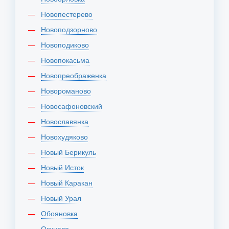
Новопестерево
Новоподзорново
Новоподиково
Новопокасьма
Новопреображенка
Новороманово
Новосафоновский
Новославянка
Новохудяково
Новый Берикуль
Новый Исток
Новый Каракан
Новый Урал
Обояновка
Окунево