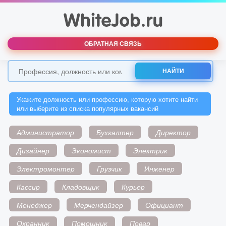
ОБРАТНАЯ СВЯЗЬ
НАЙТИ
Укажите должность или профессию, которую хотите найти
или выберите из списка популярных вакансий
Администратор
Бухгалтер
Директор
Дизайнер
Экономист
Электрик
Электромонтер
Грузчик
Инженер
Кассир
Кладовщик
Курьер
Менеджер
Мерчендайзер
Официант
Охранник
Помощник
Повар