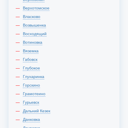
Верхотомское
Власково
Возвышенка
Восходящий
Вотиновка
Вяземка
Габовск
Глубокое
Глухаринка
Горскино
Грамотеино
Гурьевск
Дальний Кезек
Данковка
Дауровка