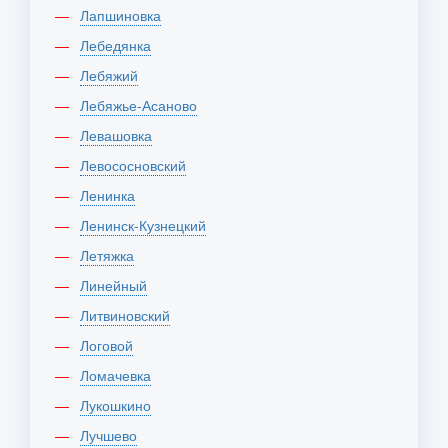
Лапшиновка
Лебедянка
Лебяжий
Лебяжье-Асаново
Левашовка
Левососновский
Ленинка
Ленинск-Кузнецкий
Летяжка
Линейный
Литвиновский
Логовой
Ломачевка
Лукошкино
Лучшево