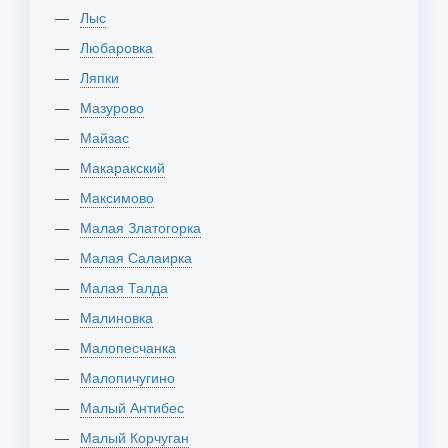
Лыс
Любаровка
Ляпки
Мазурово
Майзас
Макаракский
Максимово
Малая Златогорка
Малая Салаирка
Малая Талда
Малиновка
Малопесчанка
Малопичугино
Малый Антибес
Малый Корчуган