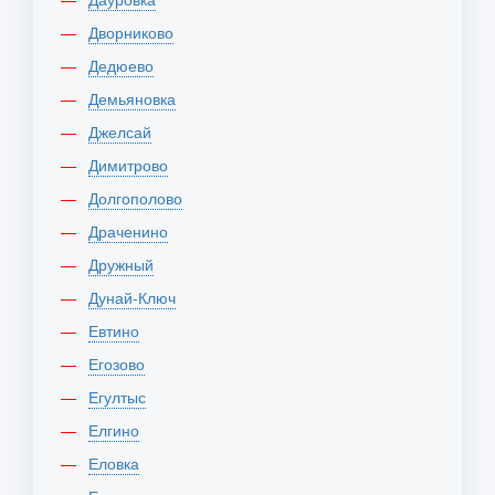
Дворниково
Дедюево
Демьяновка
Джелсай
Димитрово
Долгополово
Драченино
Дружный
Дунай-Ключ
Евтино
Егозово
Егултыс
Елгино
Еловка