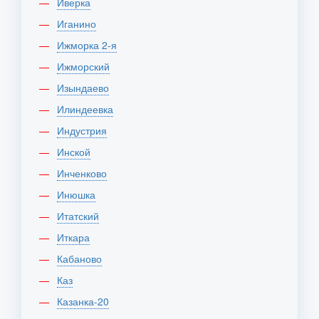
Иверка
Иганино
Ижморка 2-я
Ижморский
Изындаево
Илиндеевка
Индустрия
Инской
Инченково
Инюшка
Итатский
Иткара
Кабаново
Каз
Казанка-20