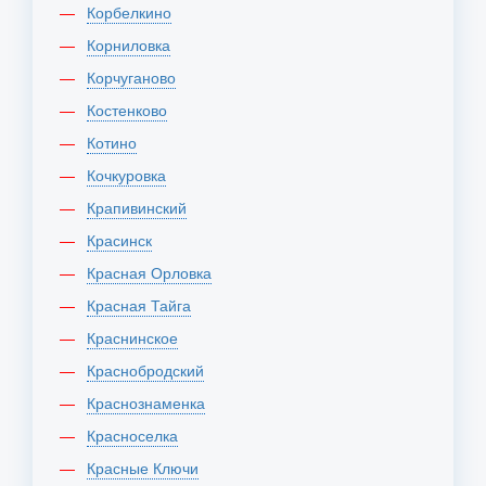
Корбелкино
Корниловка
Корчуганово
Костенково
Котино
Кочкуровка
Крапивинский
Красинск
Красная Орловка
Красная Тайга
Краснинское
Краснобродский
Краснознаменка
Красноселка
Красные Ключи