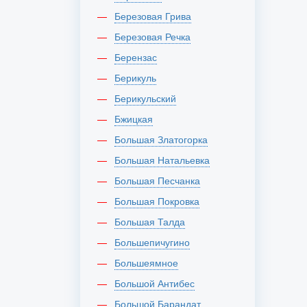
Березовая Грива
Березовая Речка
Берензас
Берикуль
Берикульский
Бжицкая
Большая Златогорка
Большая Натальевка
Большая Песчанка
Большая Покровка
Большая Талда
Большепичугино
Большеямное
Большой Антибес
Большой Барандат