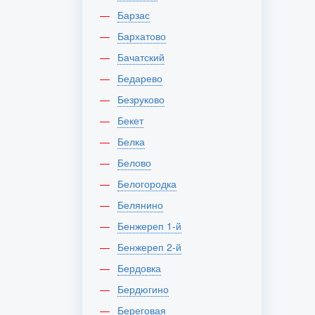
Барзас
Бархатово
Бачатский
Бедарево
Безруково
Бекет
Белка
Белово
Белогородка
Белянино
Бенжереп 1-й
Бенжереп 2-й
Бердовка
Бердюгино
Береговая