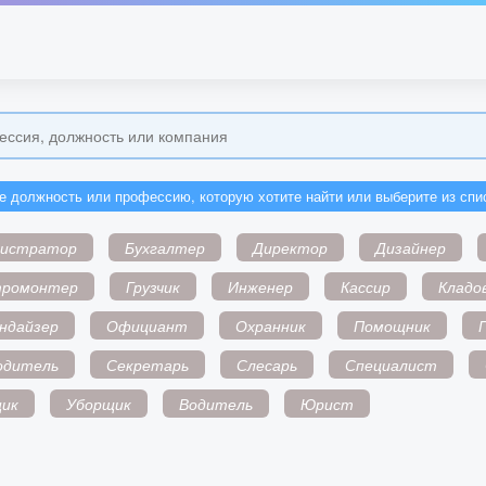
е должность или профессию, которую хотите найти или выберите из спи
нистратор
Бухгалтер
Директор
Дизайнер
тромонтер
Грузчик
Инженер
Кассир
Кладо
ндайзер
Официант
Охранник
Помощник
одитель
Секретарь
Слесарь
Специалист
ик
Уборщик
Водитель
Юрист