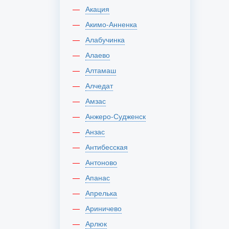
Акация
Акимо-Анненка
Алабучинка
Алаево
Алтамаш
Алчедат
Амзас
Анжеро-Судженск
Анзас
Антибесская
Антоново
Апанас
Апрелька
Ариничево
Арлюк