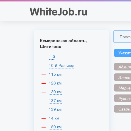
Кемеровская область,
Шитиково
Укажит
1-й
10-й Разъезд
Адми
115 км
Элек
123 км
Мерче
130 км
Руков
137 км
Сварщ
139 км
14 км
189 км