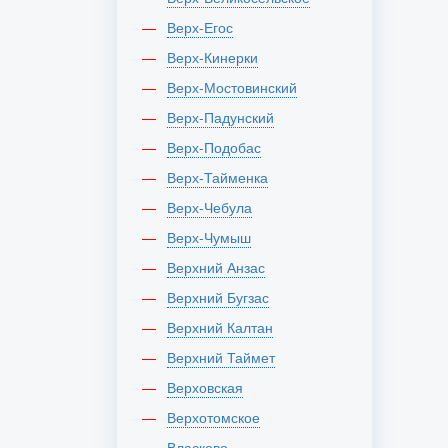
Верх-Егос
Верх-Кинерки
Верх-Мостовинский
Верх-Падунский
Верх-Подобас
Верх-Тайменка
Верх-Чебула
Верх-Чумыш
Верхний Анзас
Верхний Бугзас
Верхний Калтан
Верхний Таймет
Верховская
Верхотомское
Власково