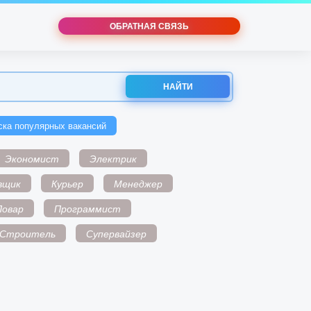
ОБРАТНАЯ СВЯЗЬ
НАЙТИ
ска популярных вакансий
Экономист
Электрик
вщик
Курьер
Менеджер
Повар
Программист
Строитель
Супервайзер