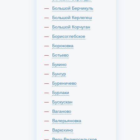
Большой Берчикуль
Большой Керлегеш
Большой Корчуган
Борисоглебское
Бороковка
Ботьево
Букино
Бунгур
Буреничево
Бурлаки
Бускускан
Ваганово
Валерьяновка
Варюхино
Верх-Великосельское