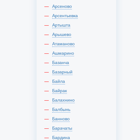
Арсеново
Арсентьевка
Артышта
Арышево
Атаманово
Ашмарино
Базанча
Базарный
Байла
Байрак
Балахнино
Балбынь
Банново
Барачаты
Бардина