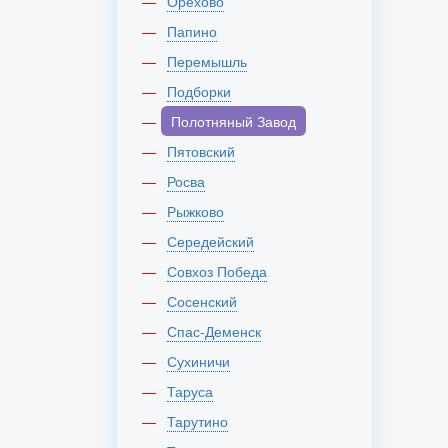
Орехово
Папино
Перемышль
Подборки
Полотняный Завод
Пятовский
Росва
Рыжково
Середейский
Совхоз Победа
Сосенский
Спас-Деменск
Сухиничи
Таруса
Тарутино