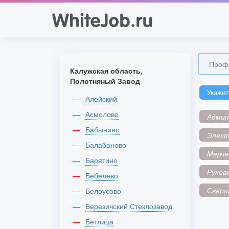
Калужская область,
Полотняный Завод
Укажит
Алейский
Асмолово
Адми
Бабынино
Элек
Балабаново
Мерче
Барятино
Руков
Бебелево
Сварщ
Белоусово
Березичский Стеклозавод
Бетлица