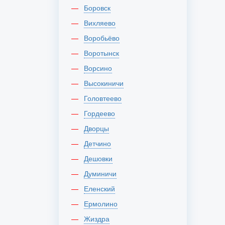
Боровск
Вихляево
Воробьёво
Воротынск
Ворсино
Высокиничи
Головтеево
Гордеево
Дворцы
Детчино
Дешовки
Думиничи
Еленский
Ермолино
Жиздра