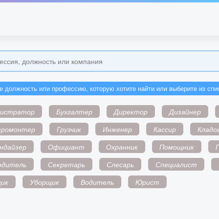
е должность или профессию, которую хотите найти или выберите из спи
нистратор
Бухгалтер
Директор
Дизайнер
тромонтер
Грузчик
Инженер
Кассир
Кладо
ндайзер
Официант
Охранник
Помощник
одитель
Секретарь
Слесарь
Специалист
ик
Уборщик
Водитель
Юрист