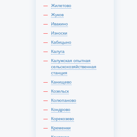
Жилетово
Жуков
Ивакино
Износки
Кабицыно
Калуга
Калужская опытная
сельскохозяйственная
станция
Канищево
Козельск
Колюпаново
Кондрово
Корекозево
Кременки
Кривское