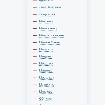
Льва Толстого
Людиново
Маклино
Маланьино
Малоярославец
Малые Савки
Маринки
Медынь
Мещовск
Митяево
Мосальск
Мстихино
Мятлево
Обнинск