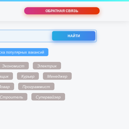
ОБРАТНАЯ СВЯЗЬ
НАЙТИ
ска популярных вакансий
Экономист
Электрик
вщик
Курьер
Менеджер
Повар
Программист
Строитель
Супервайзер