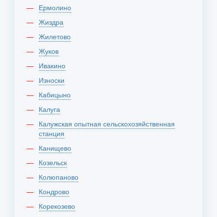
Ермолино
Жиздра
Жилетово
Жуков
Ивакино
Износки
Кабицыно
Калуга
Калужская опытная сельскохозяйственная
станция
Канищево
Козельск
Колюпаново
Кондрово
Корекозево