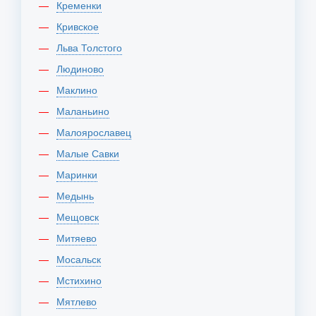
Кременки
Кривское
Льва Толстого
Людиново
Маклино
Маланьино
Малоярославец
Малые Савки
Маринки
Медынь
Мещовск
Митяево
Мосальск
Мстихино
Мятлево