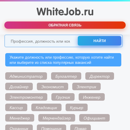
ОБРАТНАЯ СВЯЗЬ
НАЙТИ
Укажите должность или профессию, которую хотите найти
или выберите из списка популярных вакансий
Администратор
Бухгалтер
Директор
Дизайнер
Экономист
Электрик
Электромонтер
Грузчик
Инженер
Кассир
Кладовщик
Курьер
Менеджер
Мерчендайзер
Официант
Охранник
Помощник
Повар