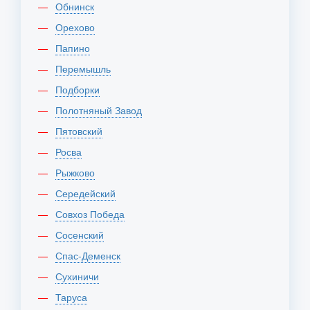
Обнинск
Орехово
Папино
Перемышль
Подборки
Полотняный Завод
Пятовский
Росва
Рыжково
Середейский
Совхоз Победа
Сосенский
Спас-Деменск
Сухиничи
Таруса