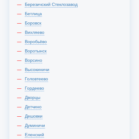
Березичский Стеклозавод
Бетлица
Боровск
Вихляево
Воробьёво
Воротынск
Ворсино
Высокиничи
Головтеево
Гордеево
Дворцы
Детчино
Дешовки
Думиничи
Еленский