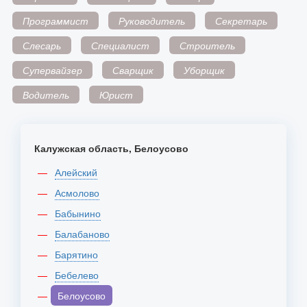
Программист
Руководитель
Секретарь
Слесарь
Специалист
Строитель
Супервайзер
Сварщик
Уборщик
Водитель
Юрист
Калужская область, Белоусово
Алейский
Асмолово
Бабынино
Балабаново
Барятино
Бебелево
Белоусово