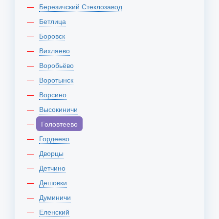
Березичский Стеклозавод
Бетлица
Боровск
Вихляево
Воробьёво
Воротынск
Ворсино
Высокиничи
Головтеево
Гордеево
Дворцы
Детчино
Дешовки
Думиничи
Еленский