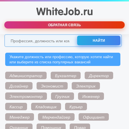
ОБРАТНАЯ СВЯЗЬ
НАЙТИ
Укажите должность или профессию, которую хотите найти
или выберите из списка популярных вакансий
Администратор
Бухгалтер
Директор
Дизайнер
Экономист
Электрик
Электромонтер
Грузчик
Инженер
Кассир
Кладовщик
Курьер
Менеджер
Мерчендайзер
Официант
Охранник
Помощник
Повар