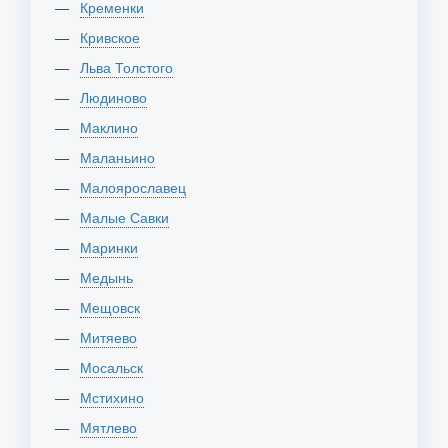
Кременки
Кривское
Льва Толстого
Людиново
Маклино
Маланьино
Малоярославец
Малые Савки
Маринки
Медынь
Мещовск
Митяево
Мосальск
Мстихино
Мятлево