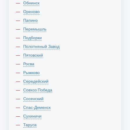
Обнинск
Орехово
Папино
Перемышль
Подборки
Полотняный Завод
Пятовский
Росва
Рыжково
Середейский
Совхоз Победа
Сосенский
Спас-Деменск
Сухиничи
Таруса