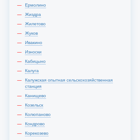
Ермолино
Жиздра
Жилетово
Жуков
Ивакино
Износки
Кабицыно
Калуга
Калужская опытная сельскохозяйственная
станция
Канищево
Козельск
Колюпаново
Кондрово
Корекозево