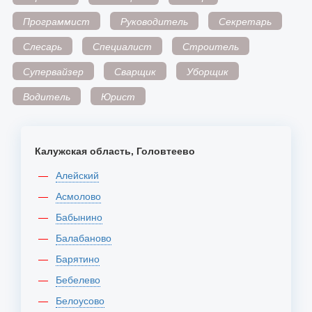
Программист
Руководитель
Секретарь
Слесарь
Специалист
Строитель
Супервайзер
Сварщик
Уборщик
Водитель
Юрист
Калужская область, Головтеево
Алейский
Асмолово
Бабынино
Балабаново
Барятино
Бебелево
Белоусово