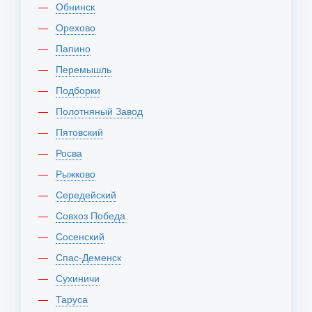
Обнинск
Орехово
Папино
Перемышль
Подборки
Полотняный Завод
Пятовский
Росва
Рыжково
Середейский
Совхоз Победа
Сосенский
Спас-Деменск
Сухиничи
Таруса