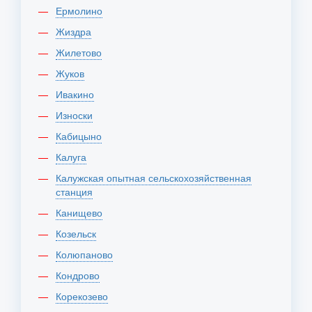
Ермолино
Жиздра
Жилетово
Жуков
Ивакино
Износки
Кабицыно
Калуга
Калужская опытная сельскохозяйственная
станция
Канищево
Козельск
Колюпаново
Кондрово
Корекозево