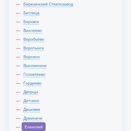
Березичский Стеклозавод
Бетлица
Боровск
Вихляево
Воробьёво
Воротынск
Ворсино
Высокиничи
Головтеево
Гордеево
Дворцы
Детчино
Дешовки
Думиничи
Еленский