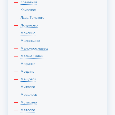
Кременки
Кривское
Льва Толстого
Людиново
Маклино
Маланьино
Малоярославец
Малые Савки
Маринки
Медынь
Мещовск
Митяево
Мосальск
Мстихино
Мятлево