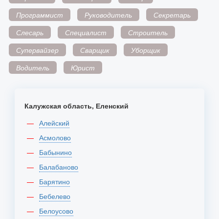
Программист
Руководитель
Секретарь
Слесарь
Специалист
Строитель
Супервайзер
Сварщик
Уборщик
Водитель
Юрист
Калужская область, Еленский
Алейский
Асмолово
Бабынино
Балабаново
Барятино
Бебелево
Белоусово