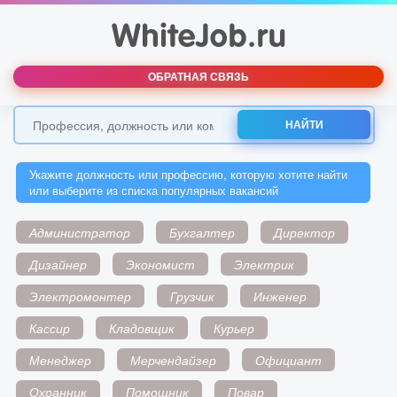
ОБРАТНАЯ СВЯЗЬ
НАЙТИ
Укажите должность или профессию, которую хотите найти
или выберите из списка популярных вакансий
Администратор
Бухгалтер
Директор
Дизайнер
Экономист
Электрик
Электромонтер
Грузчик
Инженер
Кассир
Кладовщик
Курьер
Менеджер
Мерчендайзер
Официант
Охранник
Помощник
Повар