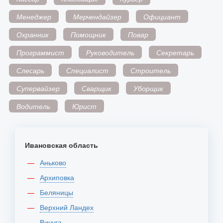
Менеджер
Мерчендайзер
Официант
Охранник
Помощник
Повар
Программист
Руководитель
Секретарь
Слесарь
Специалист
Строитель
Супервайзер
Сварщик
Уборщик
Водитель
Юрист
Ивановская область
Аньково
Архиповка
Беляницы
Верхний Ландех
Вичуга