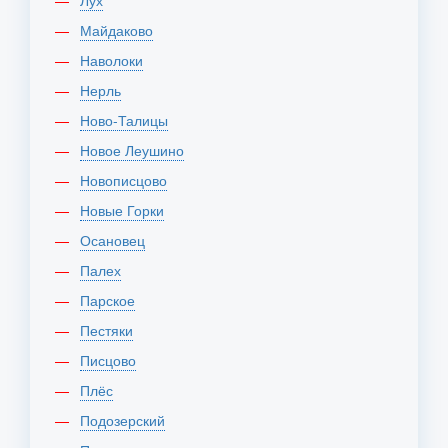
Лух
Майдаково
Наволоки
Нерль
Ново-Талицы
Новое Леушино
Новописцово
Новые Горки
Осановец
Палех
Парское
Пестяки
Писцово
Плёс
Подозерский