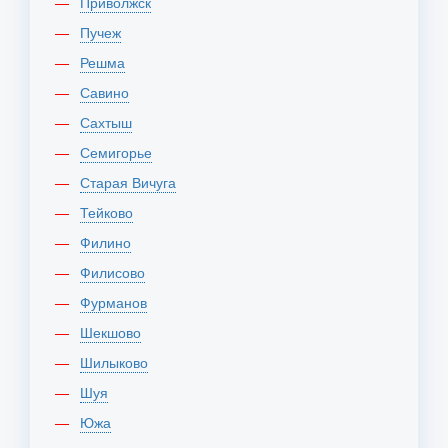
Приволжск
Пучеж
Решма
Савино
Сахтыш
Семигорье
Старая Вичуга
Тейково
Филино
Филисово
Фурманов
Шекшово
Шилыково
Шуя
Южа