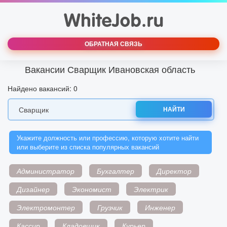
ОБРАТНАЯ СВЯЗЬ
Вакансии Сварщик Ивановская область
Найдено вакансий: 0
НАЙТИ
Укажите должность или профессию, которую хотите найти
или выберите из списка популярных вакансий
Администратор
Бухгалтер
Директор
Дизайнер
Экономист
Электрик
Электромонтер
Грузчик
Инженер
Кассир
Кладовщик
Курьер