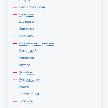
Гаврилов Посад
Горячево
Дуляпино
Заволжск
Иваново
Ильинское-Хованское
Каминский
Кинешма
Китово
Колобово
Комсомольск
Кохма
Лебяжий Луг
Лежнево