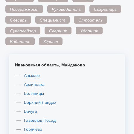
Программист
Руководитель
Секретарь
Слесарь
Специалист
Строитель
Супервайзер
Сварщик
Уборщик
Водитель
Юрист
Ивановская область, Майдаково
Аньково
Архиповка
Беляницы
Верхний Ландех
Вичуга
Гаврилов Посад
Горячево