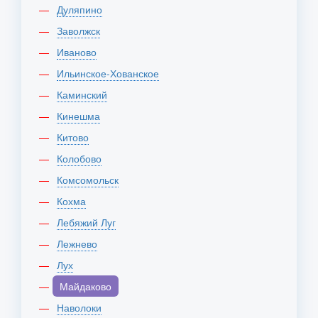
Дуляпино
Заволжск
Иваново
Ильинское-Хованское
Каминский
Кинешма
Китово
Колобово
Комсомольск
Кохма
Лебяжий Луг
Лежнево
Лух
Майдаково
Наволоки