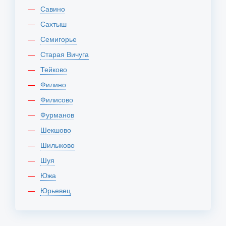
Савино
Сахтыш
Семигорье
Старая Вичуга
Тейково
Филино
Филисово
Фурманов
Шекшово
Шилыково
Шуя
Южа
Юрьевец