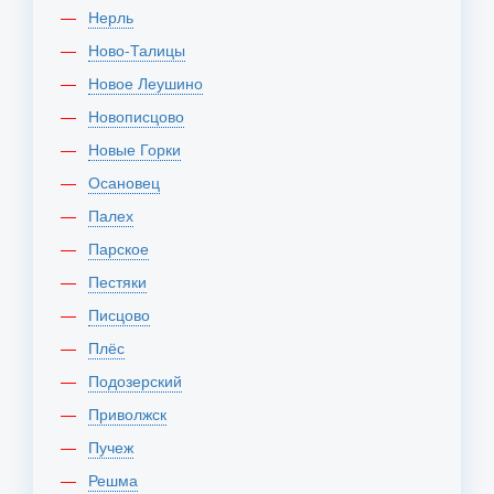
Нерль
Ново-Талицы
Новое Леушино
Новописцово
Новые Горки
Осановец
Палех
Парское
Пестяки
Писцово
Плёс
Подозерский
Приволжск
Пучеж
Решма