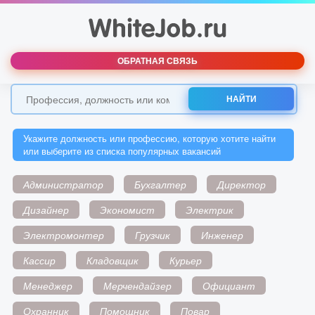
ОБРАТНАЯ СВЯЗЬ
НАЙТИ
Укажите должность или профессию, которую хотите найти
или выберите из списка популярных вакансий
Администратор
Бухгалтер
Директор
Дизайнер
Экономист
Электрик
Электромонтер
Грузчик
Инженер
Кассир
Кладовщик
Курьер
Менеджер
Мерчендайзер
Официант
Охранник
Помощник
Повар