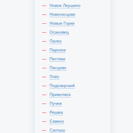
Новое Леушино
Новописцово
Новые Горки
Осановец
Палех
Парское
Пестяки
Писцово
Плёс
Подозерский
Приволжск
Пучеж
Решма
Савино
Сахтыш