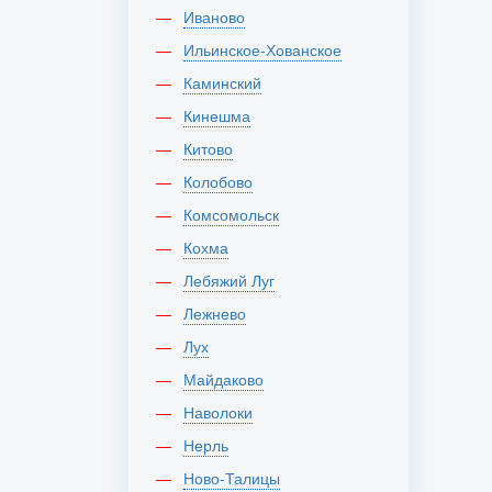
Иваново
Ильинское-Хованское
Каминский
Кинешма
Китово
Колобово
Комсомольск
Кохма
Лебяжий Луг
Лежнево
Лух
Майдаково
Наволоки
Нерль
Ново-Талицы