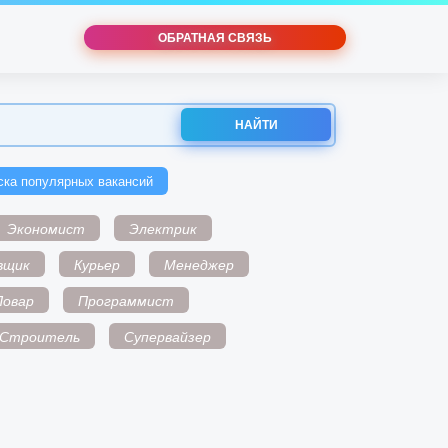
ОБРАТНАЯ СВЯЗЬ
НАЙТИ
ска популярных вакансий
Экономист
Электрик
вщик
Курьер
Менеджер
Повар
Программист
Строитель
Супервайзер