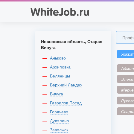
Ивановская область, Старая
Вичуга
Укажит
Аньково
Архиповка
Адми
Беляницы
Элек
Верхний Ландех
Мерче
Вичуга
Руков
Гаврилов Посад
Сварщ
Горячево
Дуляпино
Заволжск