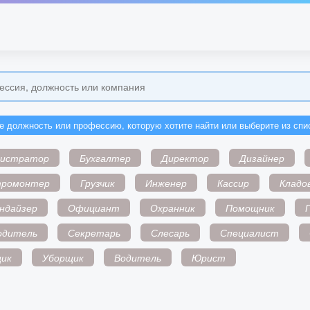
е должность или профессию, которую хотите найти или выберите из спи
нистратор
Бухгалтер
Директор
Дизайнер
тромонтер
Грузчик
Инженер
Кассир
Кладо
ндайзер
Официант
Охранник
Помощник
одитель
Секретарь
Слесарь
Специалист
ик
Уборщик
Водитель
Юрист