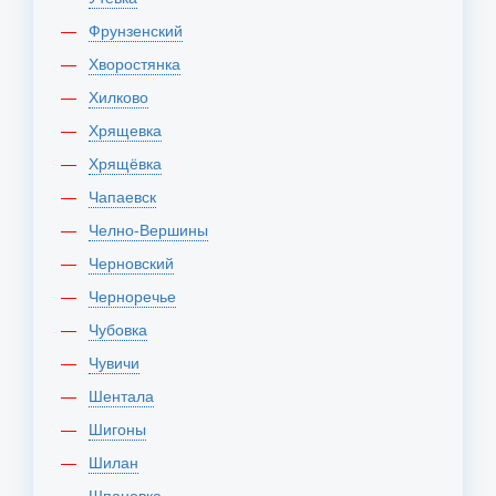
Фрунзенский
Хворостянка
Хилково
Хрящевка
Хрящёвка
Чапаевск
Челно-Вершины
Черновский
Черноречье
Чубовка
Чувичи
Шентала
Шигоны
Шилан
Шпановка