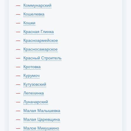
Коммунарский
Кошелевка
Кошки
Красная Глинка
Красноармейское
Красносамарское
Красный Строитель
Кротовка
Курумоч
Кутузовский
Лепехинка
Луначарский
Малая Малышевка
Малая Царевщина
Малое Микушкино