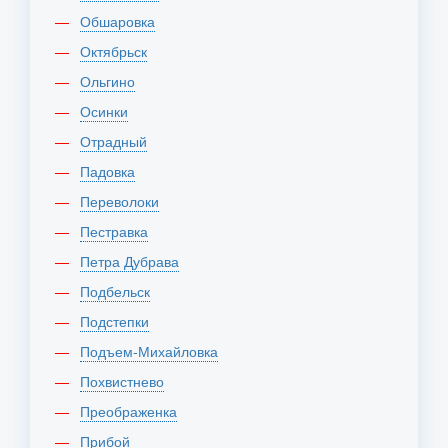
Обшаровка
Октябрьск
Ольгино
Осинки
Отрадный
Падовка
Переволоки
Пестравка
Петра Дубрава
Подбельск
Подстепки
Подъем-Михайловка
Похвистнево
Преображенка
Прибой