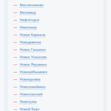
Масленниково
Мехзавод
Нефтегорск
Никитинка
Новая Кармала
Новодевичье
Новое Ганькино
Новое Усманово
Новое Якушкино
Новокуйбышевск
Новокуровка
Новосемейкино
Новоспасский
Новотулка
Новый Буян