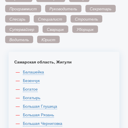
Программист
Руководитель
Секретарь
Слесарь
Специалист
Строитель
Супервайзер
Сварщик
Уборщик
Водитель
Юрист
Самарская область, Жигули
Балашейка
Безенчук
Богатое
Богатырь
Большая Глушица
Большая Рязань
Большая Черниговка