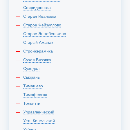
Спиридоновка
Старая Ивановка
Старое Фейзуллово
Старое Эштебенькино
Старый Аманак
Стройкерамика
Сухая Вязовка
Суходол
Сызрань
Тимашево
Тимофеевка
Тольятти
Управленческий
Усть-Кинельский
Утёвка