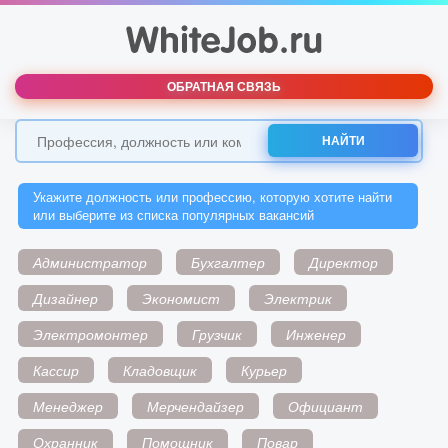
ОБРАТНАЯ СВЯЗЬ
НАЙТИ
Укажите должность или профессию, которую хотите найти
или выберите из списка популярных вакансий
Администратор
Бухгалтер
Директор
Дизайнер
Экономист
Электрик
Электромонтер
Грузчик
Инженер
Кассир
Кладовщик
Курьер
Менеджер
Мерчендайзер
Официант
Охранник
Помощник
Повар