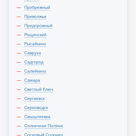
Прибрежный
Приволжье
Придорожный
Рощинский
Рысайкино
Савруха
Садгород
Салейкино
Самара
Светлый Ключ
Сергиевск
Серноводск
Смышляевка
Солнечная Поляна
Сосновый Солонец