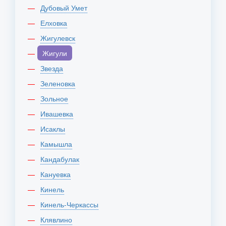
Дубовый Умет
Елховка
Жигулевск
Жигули
Звезда
Зеленовка
Зольное
Ивашевка
Исаклы
Камышла
Кандабулак
Кануевка
Кинель
Кинель-Черкассы
Клявлино