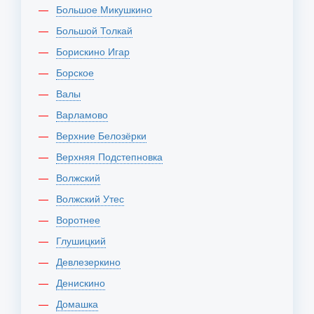
Большое Микушкино
Большой Толкай
Борискино Игар
Борское
Валы
Варламово
Верхние Белозёрки
Верхняя Подстепновка
Волжский
Волжский Утес
Воротнее
Глушицкий
Девлезеркино
Денискино
Домашка