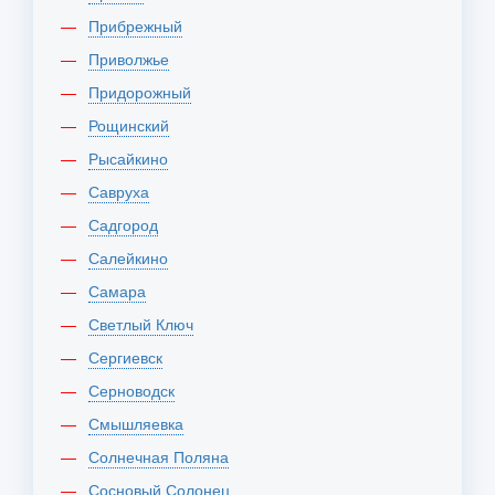
Прибрежный
Приволжье
Придорожный
Рощинский
Рысайкино
Савруха
Садгород
Салейкино
Самара
Светлый Ключ
Сергиевск
Серноводск
Смышляевка
Солнечная Поляна
Сосновый Солонец