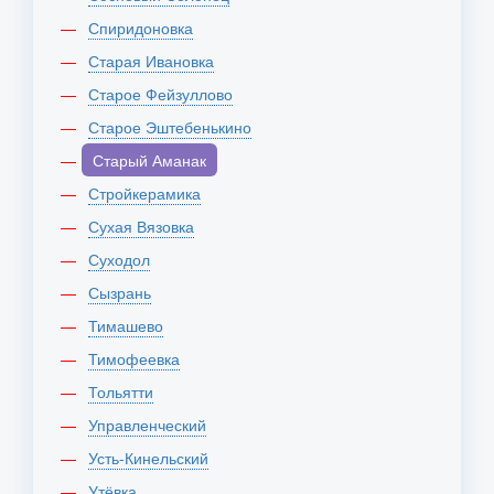
Спиридоновка
Старая Ивановка
Старое Фейзуллово
Старое Эштебенькино
Старый Аманак
Стройкерамика
Сухая Вязовка
Суходол
Сызрань
Тимашево
Тимофеевка
Тольятти
Управленческий
Усть-Кинельский
Утёвка