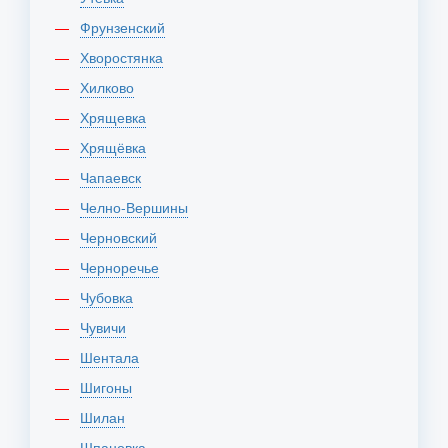
Фрунзенский
Хворостянка
Хилково
Хрящевка
Хрящёвка
Чапаевск
Челно-Вершины
Черновский
Черноречье
Чубовка
Чувичи
Шентала
Шигоны
Шилан
Шпановка