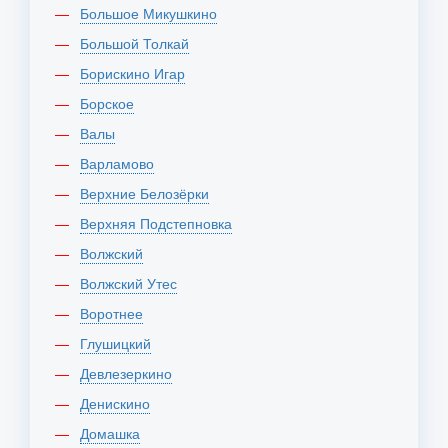
Большое Микушкино
Большой Толкай
Борискино Игар
Борское
Валы
Варламово
Верхние Белозёрки
Верхняя Подстепновка
Волжский
Волжский Утес
Воротнее
Глушицкий
Девлезеркино
Денискино
Домашка