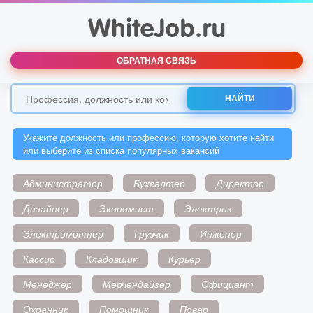
ОБРАТНАЯ СВЯЗЬ
НАЙТИ
Укажите должность или профессию, которую хотите найти
или выберите из списка популярных вакансий
Администратор
Бухгалтер
Директор
Дизайнер
Экономист
Электрик
Электромонтер
Грузчик
Инженер
Кассир
Кладовщик
Курьер
Менеджер
Мерчендайзер
Официант
Охранник
Помощник
Повар