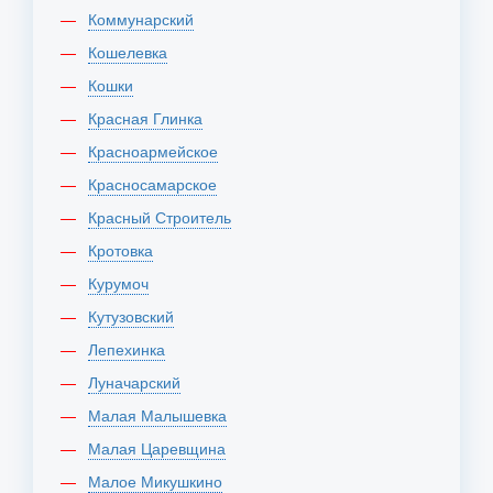
Коммунарский
Кошелевка
Кошки
Красная Глинка
Красноармейское
Красносамарское
Красный Строитель
Кротовка
Курумоч
Кутузовский
Лепехинка
Луначарский
Малая Малышевка
Малая Царевщина
Малое Микушкино