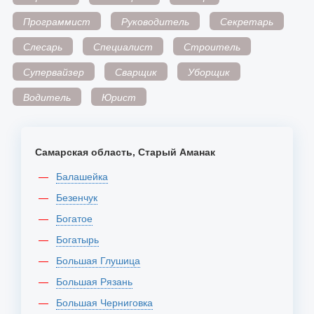
Программист
Руководитель
Секретарь
Слесарь
Специалист
Строитель
Супервайзер
Сварщик
Уборщик
Водитель
Юрист
Самарская область, Старый Аманак
Балашейка
Безенчук
Богатое
Богатырь
Большая Глушица
Большая Рязань
Большая Черниговка