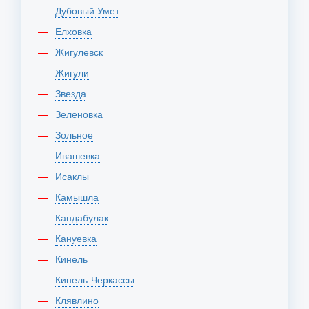
Дубовый Умет
Елховка
Жигулевск
Жигули
Звезда
Зеленовка
Зольное
Ивашевка
Исаклы
Камышла
Кандабулак
Кануевка
Кинель
Кинель-Черкассы
Клявлино