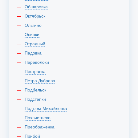
Обшаровка
Октябрьск
Ольгино
Осинки
Отрадный
Падовка
Переволоки
Пестравка
Петра Дубрава
Подбельск
Подстепки
Подъем-Михайловка
Похвистнево
Преображенка
Прибой