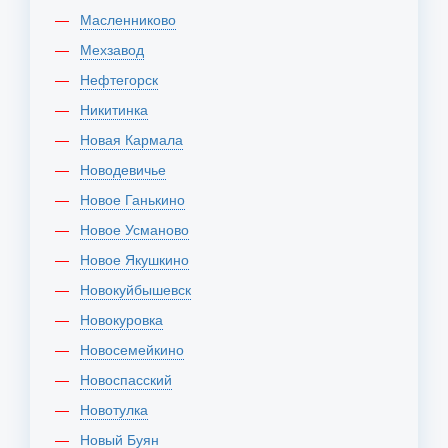
Масленниково
Мехзавод
Нефтегорск
Никитинка
Новая Кармала
Новодевичье
Новое Ганькино
Новое Усманово
Новое Якушкино
Новокуйбышевск
Новокуровка
Новосемейкино
Новоспасский
Новотулка
Новый Буян