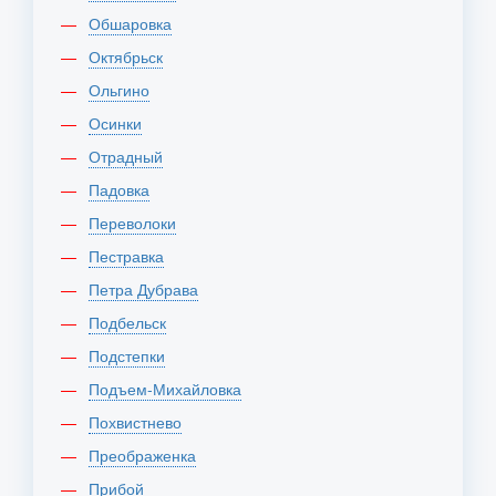
Обшаровка
Октябрьск
Ольгино
Осинки
Отрадный
Падовка
Переволоки
Пестравка
Петра Дубрава
Подбельск
Подстепки
Подъем-Михайловка
Похвистнево
Преображенка
Прибой