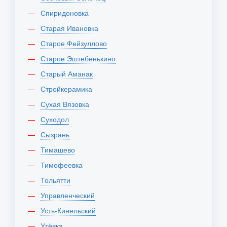
Спиридоновка
Старая Ивановка
Старое Фейзуллово
Старое Эштебенькино
Старый Аманак
Стройкерамика
Сухая Вязовка
Суходол
Сызрань
Тимашево
Тимофеевка
Тольятти
Управленческий
Усть-Кинельский
Утёвка