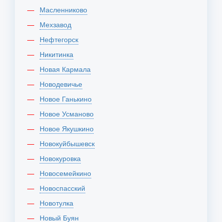
Масленниково
Мехзавод
Нефтегорск
Никитинка
Новая Кармала
Новодевичье
Новое Ганькино
Новое Усманово
Новое Якушкино
Новокуйбышевск
Новокуровка
Новосемейкино
Новоспасский
Новотулка
Новый Буян