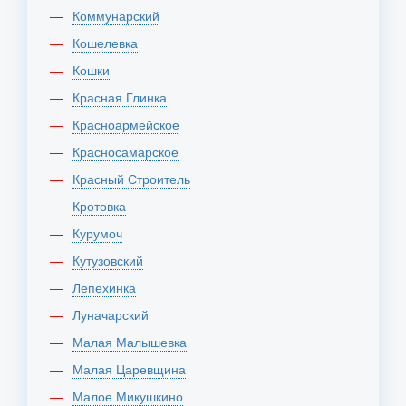
Коммунарский
Кошелевка
Кошки
Красная Глинка
Красноармейское
Красносамарское
Красный Строитель
Кротовка
Курумоч
Кутузовский
Лепехинка
Луначарский
Малая Малышевка
Малая Царевщина
Малое Микушкино