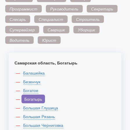
Программист
Руководитель
Секретарь
Слесарь
Специалист
Строитель
Супервайзер
Сварщик
Уборщик
Водитель
Юрист
Самарская область, Богатырь
Балашейка
Безенчук
Богатое
Богатырь
Большая Глушица
Большая Рязань
Большая Черниговка