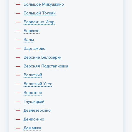
Большое Микушкино
Большой Толкай
Борискино Игар
Борское
Валы
Варламово
Верхние Белозёрки
Верхняя Подстепновка
Волжский
Волжский Утес
Воротнее
Глушицкий
Девлезеркино
Денискино
Домашка