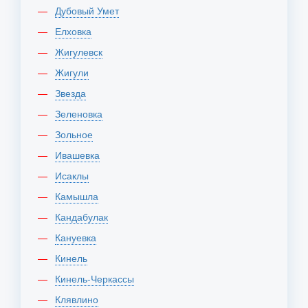
Дубовый Умет
Елховка
Жигулевск
Жигули
Звезда
Зеленовка
Зольное
Ивашевка
Исаклы
Камышла
Кандабулак
Кануевка
Кинель
Кинель-Черкассы
Клявлино