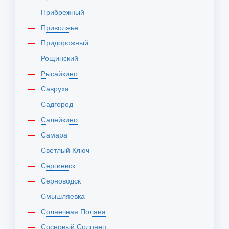
Прибрежный
Приволжье
Придорожный
Рощинский
Рысайкино
Савруха
Садгород
Салейкино
Самара
Светлый Ключ
Сергиевск
Серноводск
Смышляевка
Солнечная Поляна
Сосновый Солонец