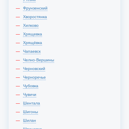
Фрунзенский
Хворостянка
Хилково
Хрящевка
Хрящёвка
Чапаевск
Челно-Вершины
Черновский
Черноречье
Чубовка
Чувичи
Шентала
Шигоны
Шилан
Шпановка