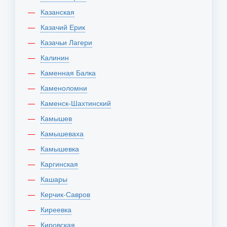
Казанская
Казачий Ерик
Казачьи Лагери
Калинин
Каменная Балка
Каменоломни
Каменск-Шахтинский
Камышев
Камышеваха
Камышевка
Каргинская
Кашары
Керчик-Савров
Киреевка
Кировская