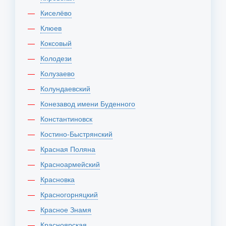
Киселёво
Клюев
Коксовый
Колодези
Колузаево
Колундаевский
Конезавод имени Буденного
Константиновск
Костино-Быстрянский
Красная Поляна
Красноармейский
Красновка
Красногорняцкий
Красное Знамя
Красноярская