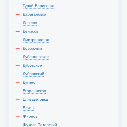
Гуляй-Борисовка
Дарагановка
Дегтево
Денисов
Дмитриадовка
Дорожный
Дубенцовская
Дубовское
Дубровский
Дугино
Егорлыкская
Елизаветовка
Елкин
Жирнов
Жуково-Татарский