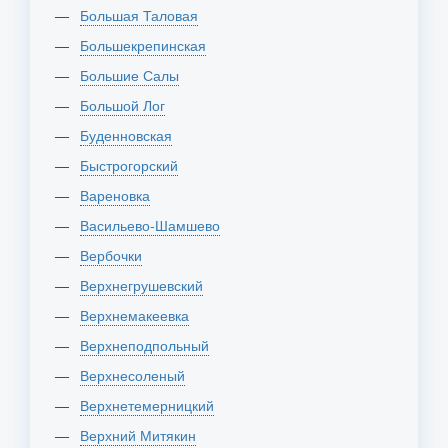
Большая Таловая
Большекрепинская
Большие Салы
Большой Лог
Буденновская
Быстрогорский
Вареновка
Васильево-Шамшево
Вербочки
Верхнегрушевский
Верхнемакеевка
Верхнеподпольный
Верхнесоленый
Верхнетемерницкий
Верхний Митякин