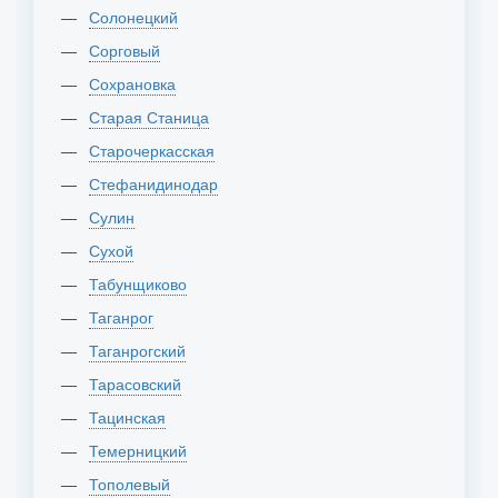
Солонецкий
Сорговый
Сохрановка
Старая Станица
Старочеркасская
Стефанидинодар
Сулин
Сухой
Табунщиково
Таганрог
Таганрогский
Тарасовский
Тацинская
Темерницкий
Тополевый