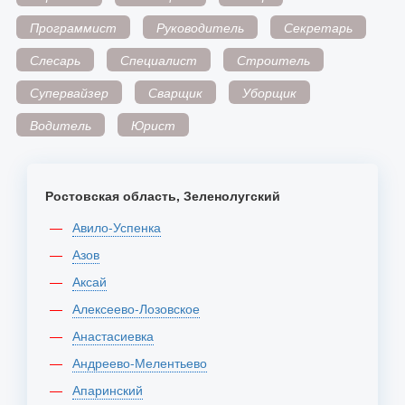
Программист
Руководитель
Секретарь
Слесарь
Специалист
Строитель
Супервайзер
Сварщик
Уборщик
Водитель
Юрист
Ростовская область, Зеленолугский
Авило-Успенка
Азов
Аксай
Алексеево-Лозовское
Анастасиевка
Андреево-Мелентьево
Апаринский