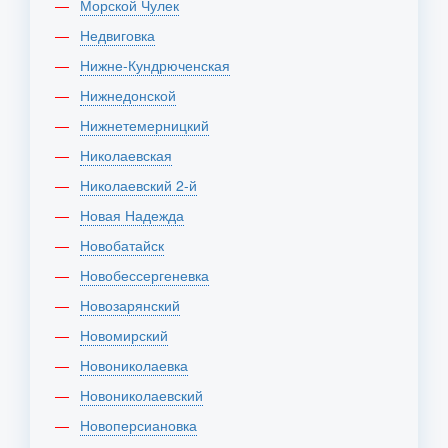
Морской Чулек
Недвиговка
Нижне-Кундрюченская
Нижнедонской
Нижнетемерницкий
Николаевская
Николаевский 2-й
Новая Надежда
Новобатайск
Новобессергеневка
Новозарянский
Новомирский
Новониколаевка
Новониколаевский
Новоперсиановка