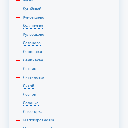
Кугейский
Куйбышево
Кулешовка
Кульбаково
Латоново
Ленинаван
Ленинакан
Летник
Литвиновка
Лихой
Лозной
Лопанка
Лысогорка
Малокирсановка