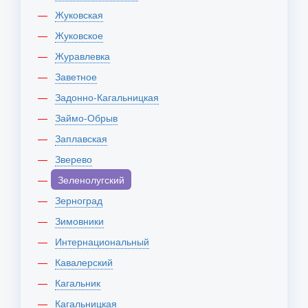
Жуковская
Жуковское
Журавлевка
Заветное
Задонно-Кагальницкая
Займо-Обрыв
Заплавская
Зверево
Зеленолугский
Зерноград
Зимовники
Интернациональный
Кавалерский
Кагальник
Кагальницкая