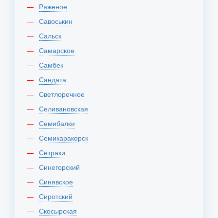
Ряженое
Савоськин
Сальск
Самарское
Самбек
Сандата
Светлоречное
Селивановская
Семибалки
Семикаракорск
Сетраки
Синегорский
Синявское
Сиротский
Скосырская