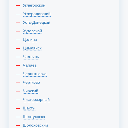
Углегорский
Углеродовский
Усть-Донецкий
Хуторской
Целина
Цимлянск
Чалтырь
Чапаев
Чернышевка
Чертково
Чирский
Чистоозерный
Шахты
Шептуховка
Шолоховский