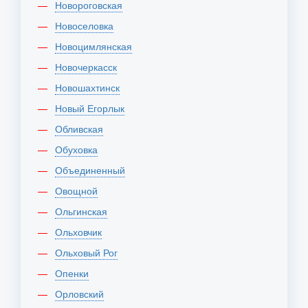
Новороговская
Новоселовка
Новоцимлянская
Новочеркасск
Новошахтинск
Новый Егорлык
Обливская
Обуховка
Объединенный
Овощной
Ольгинская
Ольховчик
Ольховый Рог
Опенки
Орловский