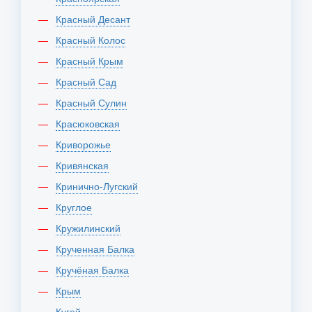
Красный Десант
Красный Колос
Красный Крым
Красный Сад
Красный Сулин
Красюковская
Криворожье
Кривянская
Кринично-Лугский
Круглое
Кружилинский
Крученная Балка
Кручёная Балка
Крым
Кугей