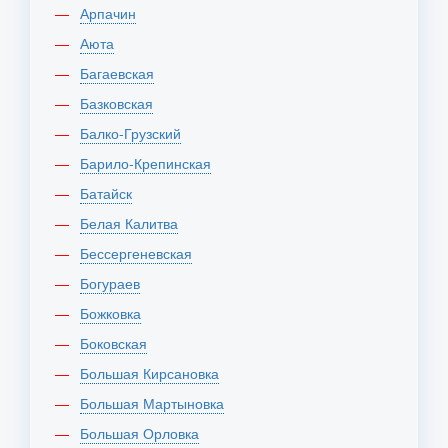
Арпачин
Аюта
Багаевская
Базковская
Балко-Грузский
Барило-Крепинская
Батайск
Белая Калитва
Бессергеневская
Богураев
Божковка
Боковская
Большая Кирсановка
Большая Мартыновка
Большая Орловка