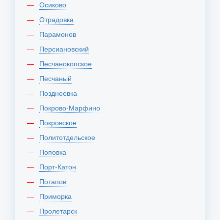
Осиково
Отрадовка
Парамонов
Персиановский
Песчанокопское
Песчаный
Позднеевка
Покрово-Марфино
Покровское
Политотдельское
Поповка
Порт-Катон
Потапов
Приморка
Пролетарск