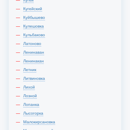
Кугейский
Куйбышево
Кулешовка
Кульбаково
Латоново
Ленинаван
Ленинакан
Летник
Литвиновка
Лихой
Лозной
Лопанка
Лысогорка
Малокирсановка