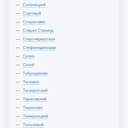
Солонецкий
Сорговый
Сохрановка
Старая Станица
Старочеркасская
Стефанидинодар
Сулин
Сухой
Табунщиково
Таганрог
Таганрогский
Тарасовский
Тацинская
Темерницкий
Тополевый