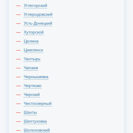
Углегорский
Углеродовский
Усть-Донецкий
Хуторской
Целина
Цимлянск
Чалтырь
Чапаев
Чернышевка
Чертково
Чирский
Чистоозерный
Шахты
Шептуховка
Шолоховский