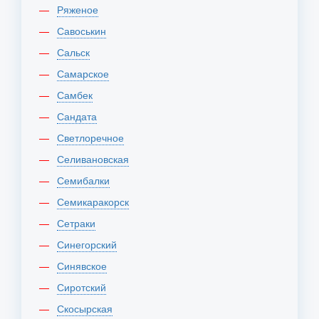
Ряженое
Савоськин
Сальск
Самарское
Самбек
Сандата
Светлоречное
Селивановская
Семибалки
Семикаракорск
Сетраки
Синегорский
Синявское
Сиротский
Скосырская