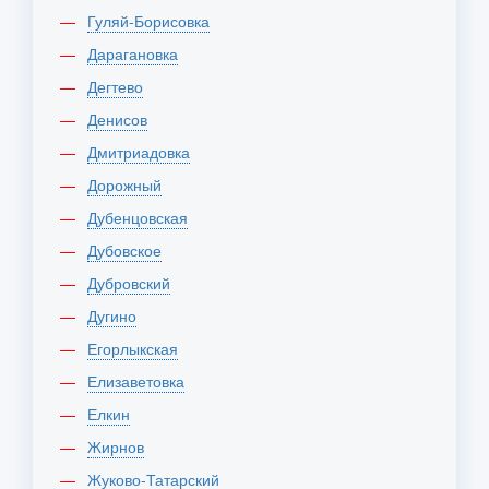
Гуляй-Борисовка
Дарагановка
Дегтево
Денисов
Дмитриадовка
Дорожный
Дубенцовская
Дубовское
Дубровский
Дугино
Егорлыкская
Елизаветовка
Елкин
Жирнов
Жуково-Татарский