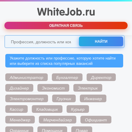
ОБРАТНАЯ СВЯЗЬ
НАЙТИ
Укажите должность или профессию, которую хотите найти
или выберите из списка популярных вакансий
Администратор
Бухгалтер
Директор
Дизайнер
Экономист
Электрик
Электромонтер
Грузчик
Инженер
Кассир
Кладовщик
Курьер
Менеджер
Мерчендайзер
Официант
Охранник
Помощник
Повар