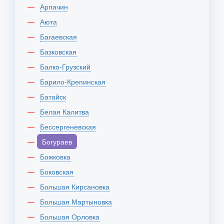
Арпачин
Аюта
Багаевская
Базковская
Балко-Грузский
Барило-Крепинская
Батайск
Белая Калитва
Бессергеневская
Богураев
Божковка
Боковская
Большая Кирсановка
Большая Мартыновка
Большая Орловка