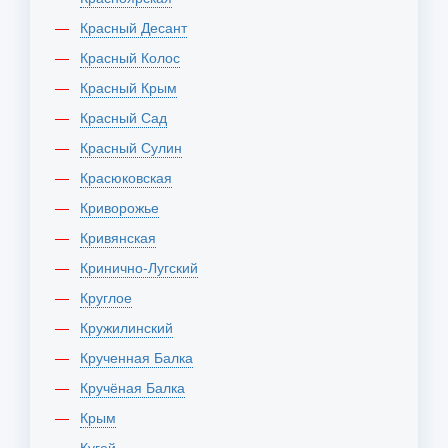
Красный Десант
Красный Колос
Красный Крым
Красный Сад
Красный Сулин
Красюковская
Криворожье
Кривянская
Кринично-Лугский
Круглое
Кружилинский
Крученная Балка
Кручёная Балка
Крым
Кугей