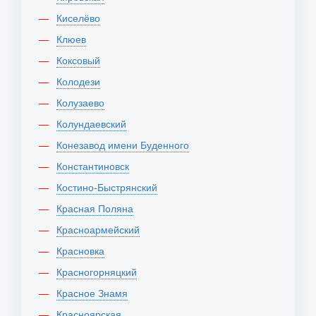
Киселёво
Клюев
Коксовый
Колодези
Колузаево
Колундаевский
Конезавод имени Буденного
Константиновск
Костино-Быстрянский
Красная Поляна
Красноармейский
Красновка
Красногорняцкий
Красное Знамя
Красноярская