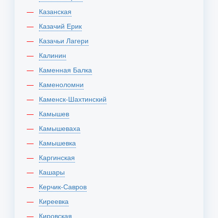
Казанская
Казачий Ерик
Казачьи Лагери
Калинин
Каменная Балка
Каменоломни
Каменск-Шахтинский
Камышев
Камышеваха
Камышевка
Каргинская
Кашары
Керчик-Савров
Киреевка
Кировская