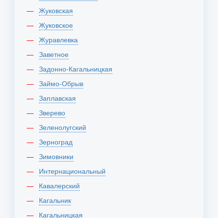
Жуковская
Жуковское
Журавлевка
Заветное
Задонно-Кагальницкая
Займо-Обрыв
Заплавская
Зверево
Зеленолугский
Зерноград
Зимовники
Интернациональный
Кавалерский
Кагальник
Кагальницкая