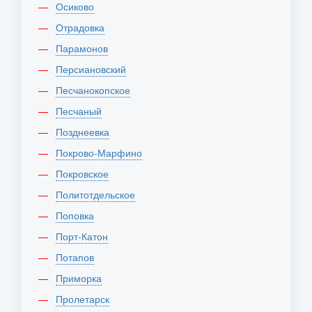
Осиково
Отрадовка
Парамонов
Персиановский
Песчанокопское
Песчаный
Позднеевка
Покрово-Марфино
Покровское
Политотдельское
Поповка
Порт-Катон
Потапов
Приморка
Пролетарск