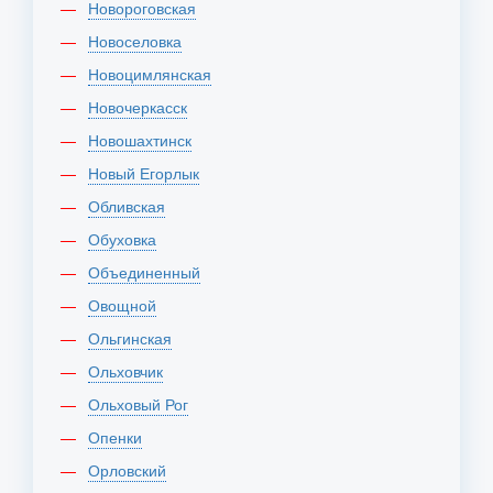
Новороговская
Новоселовка
Новоцимлянская
Новочеркасск
Новошахтинск
Новый Егорлык
Обливская
Обуховка
Объединенный
Овощной
Ольгинская
Ольховчик
Ольховый Рог
Опенки
Орловский