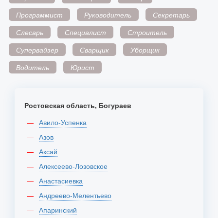
Программист
Руководитель
Секретарь
Слесарь
Специалист
Строитель
Супервайзер
Сварщик
Уборщик
Водитель
Юрист
Ростовская область, Богураев
Авило-Успенка
Азов
Аксай
Алексеево-Лозовское
Анастасиевка
Андреево-Мелентьево
Апаринский