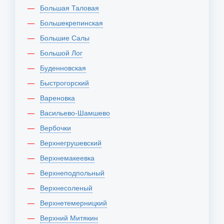
Большая Таловая
Большекрепинская
Большие Салы
Большой Лог
Буденновская
Быстрогорский
Вареновка
Васильево-Шамшево
Вербочки
Верхнегрушевский
Верхнемакеевка
Верхнеподпольный
Верхнесоленый
Верхнетемерницкий
Верхний Митякин