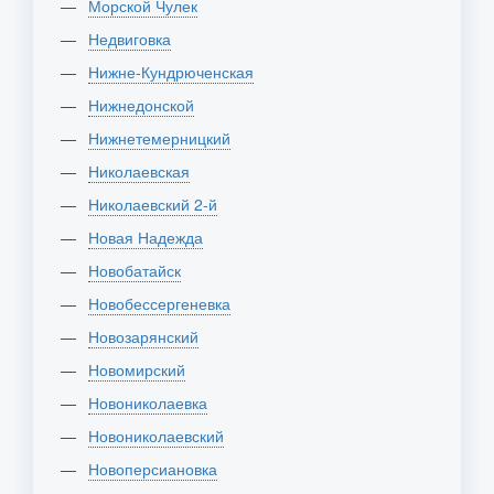
Морской Чулек
Недвиговка
Нижне-Кундрюченская
Нижнедонской
Нижнетемерницкий
Николаевская
Николаевский 2-й
Новая Надежда
Новобатайск
Новобессергеневка
Новозарянский
Новомирский
Новониколаевка
Новониколаевский
Новоперсиановка